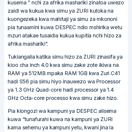
kusema ” nchi za afrika mashariki zinatoa uwezo
zaidi wa kukua kwa simu ya ZURI kutoka na
kuongezeka kwa mahitaji ya simu za mkononi
pia tunaamini kuwa DESPEC ndio mshirika wetu
mzuri atakae tusaidia kukua kupitia nchi hizo za
afrika mashariki”.
Tukiangalia katika simu hizo za ZURI zinasifa ya
kioo cha inch 4.0 kwa simu zake zote ikiwa na
RAM ya 512MB mpaka RAM 1GB kwa Zuri C41
hadi S56 pia simu hiyo inauwezo wa Processor
ya 1.3 GHz Quad-core hadi processor ya 1.4
GHz Octa-core processo kwa simu zake hizo.
Pia kiongozi wa kampuni ya DESPEC alisema
kuwa “tunafurahi kuwa na kampuni ya ZURI
kama sehemu ya kampuni yetu, kwani jina la