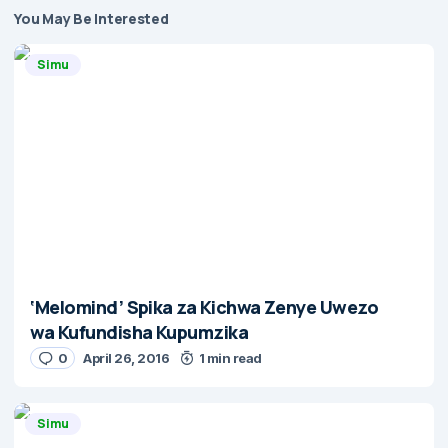
You May Be Interested
Simu
‘Melomind’ Spika za Kichwa Zenye Uwezo
wa Kufundisha Kupumzika
0
April 26, 2016
1 min read
Simu