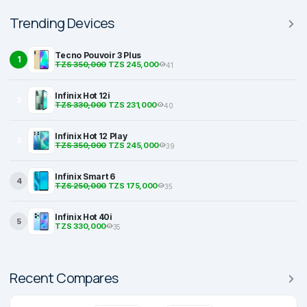
Trending Devices
Tecno Pouvoir 3 Plus
1
TZS 350,000
TZS 245,000
41
Infinix Hot 12i
2
TZS 330,000
TZS 231,000
40
Infinix Hot 12 Play
3
TZS 350,000
TZS 245,000
39
Infinix Smart 6
4
TZS 250,000
TZS 175,000
35
Infinix Hot 40i
5
TZS 330,000
35
Recent Compares