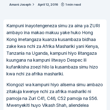
Amani Joseph
April 12, 2016
1 min read
Kampuni inayotengeneza simu za aina ya ZURI
ambayo ina makao makuu yake huko Hong
Kong imetangaza kuanza kusambaza bidhaa
zake kwa nchi za Afrika Mashariki yani Kenya,
Tanzania na Uganda, kampuni hiyo ilitangaza
kuungana na kampuni iitwayo Despec ili
kufanikisha zoezi hilo la kusambaza simu hizo
kwa nchi za afrika mashariki.
Kiongozi wa kampuni hiyo alisema simu ambazo
zitakuja kwenye nchi za afrika mashariki ni
pamoja na Zuri C41, C46, C52 pamoja na S56.
Mwenyekiti huyo Vikash Shah, aliendelea