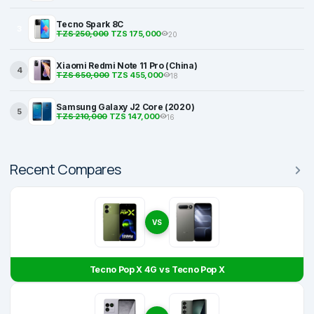
Tecno Spark 8C
3
TZS 250,000
TZS 175,000
20
Xiaomi Redmi Note 11 Pro (China)
4
TZS 650,000
TZS 455,000
18
Samsung Galaxy J2 Core (2020)
5
TZS 210,000
TZS 147,000
16
Recent Compares
VS
Tecno Pop X 4G vs Tecno Pop X