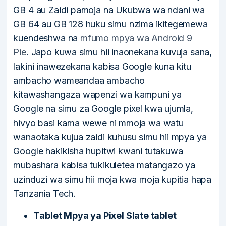
GB 4 au Zaidi pamoja na Ukubwa wa ndani wa
GB 64 au GB 128 huku simu nzima ikitegemewa
kuendeshwa na
mfumo mpya wa Android 9
Pie
. Japo kuwa simu hii inaonekana kuvuja sana,
lakini inawezekana kabisa Google kuna kitu
ambacho wameandaa ambacho
kitawashangaza wapenzi wa kampuni ya
Google na simu za Google pixel kwa ujumla,
hivyo basi kama wewe ni mmoja wa watu
wanaotaka kujua zaidi kuhusu simu hii mpya ya
Google hakikisha hupitwi kwani tutakuwa
mubashara kabisa tukikuletea matangazo ya
uzinduzi wa simu hii moja kwa moja kupitia hapa
Tanzania Tech.
Tablet Mpya ya Pixel Slate tablet