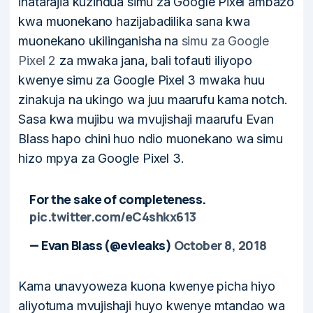
inatarajia kuzindua simu za Google Pixel ambazo
kwa muonekano hazijabadilika sana kwa
muonekano ukilinganisha na
simu za Google
Pixel 2
za mwaka jana, bali tofauti iliyopo
kwenye simu za Google Pixel 3 mwaka huu
zinakuja na ukingo wa juu maarufu kama notch.
Sasa kwa mujibu wa mvujishaji maarufu Evan
Blass hapo chini huo ndio muonekano wa simu
hizo mpya za Google Pixel 3.
For the sake of completeness.
pic.twitter.com/eC4shkx613
— Evan Blass (@evleaks)
October 8, 2018
Kama unavyoweza kuona kwenye picha hiyo
aliyotuma mvujishaji huyo kwenye mtandao wa