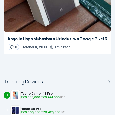
Angalia Hapa Mubashara Uzinduzi wa Google Pixel 3
0
October 9, 2018
1 min read
Trending Devices
Tecno Camon 19 Pro
1
TZS 630,000
TZS 441,000
24
Honor 8A Pro
2
TZS 600,000
TZS 420,000
21