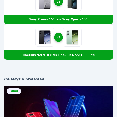
VS
Sony Xperia 1 VIII vs Sony Xperia 1 VII
VS
OnePlus Nord CE6 vs OnePlus Nord CE6 Lite
You May Be Interested
Simu