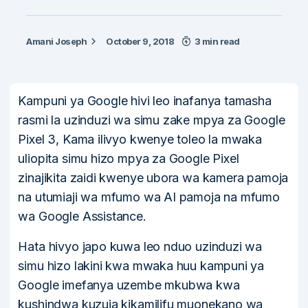
Amani Joseph
October 9, 2018
3 min read
Kampuni ya Google hivi leo inafanya tamasha
rasmi la uzinduzi wa simu zake mpya za Google
Pixel 3, Kama ilivyo kwenye toleo la mwaka
uliopita simu hizo mpya za Google Pixel
zinajikita zaidi kwenye ubora wa kamera pamoja
na utumiaji wa mfumo wa AI pamoja na mfumo
wa Google Assistance.
Hata hivyo japo kuwa leo nduo uzinduzi wa
simu hizo lakini kwa mwaka huu kampuni ya
Google imefanya uzembe mkubwa kwa
kushindwa kuzuia kikamilifu muonekano wa