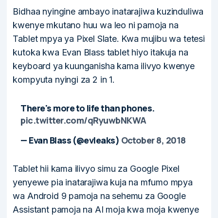
Bidhaa nyingine ambayo inatarajiwa kuzinduliwa
kwenye mkutano huu wa leo ni pamoja na
Tablet mpya ya Pixel Slate. Kwa mujibu wa tetesi
kutoka kwa Evan Blass tablet hiyo itakuja na
keyboard ya kuunganisha kama ilivyo kwenye
kompyuta nyingi za 2 in 1.
There's more to life than phones.
pic.twitter.com/qRyuwbNKWA
— Evan Blass (@evleaks)
October 8, 2018
Tablet hii kama ilivyo simu za Google Pixel
yenyewe pia inatarajiwa kuja na mfumo mpya
wa Android 9 pamoja na sehemu za Google
Assistant pamoja na AI moja kwa moja kwenye