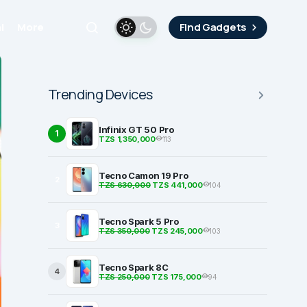
i
More
Find Gadgets
Trending Devices
Infinix GT 50 Pro
1
TZS 1,350,000
113
Tecno Camon 19 Pro
2
TZS 630,000
TZS 441,000
104
Tecno Spark 5 Pro
3
TZS 350,000
TZS 245,000
103
Tecno Spark 8C
4
TZS 250,000
TZS 175,000
94