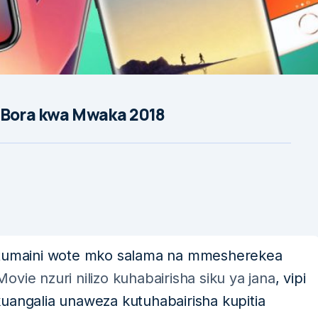
 Bora kwa Mwaka 2018
natumaini wote mko salama na mmesherekea
vie nzuri nilizo kuhabairisha siku ya jana
, vipi
uangalia unaweza kutuhabairisha kupitia