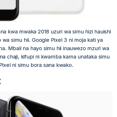
sana kwa mwaka 2018 uzuri wa simu hizi hauishi
 simu hii. Google Pixel 3 ni moja kati ya
na. Mbali na hayo simu hii inauwezo mzuri wa
a chaji, kifupi ni kwamba kama unataka simu
 Pixel ni simu bora sana kwako.
x