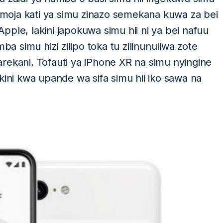
i moja kati ya simu zinazo semekana kuwa za bei
ple, lakini japokuwa simu hii ni ya bei nafuu
ba simu hizi zilipo toka tu zilinunuliwa zote
rekani. Tofauti ya iPhone XR na simu nyingine
kini kwa upande wa sifa simu hii iko sawa na