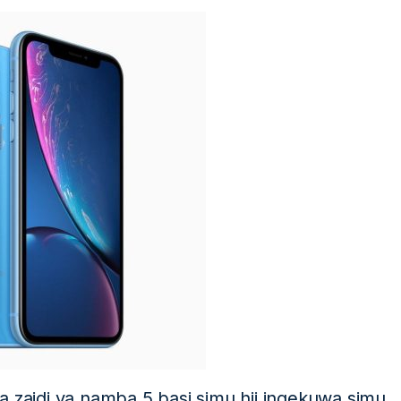
a zaidi ya namba 5 basi simu hii ingekuwa simu