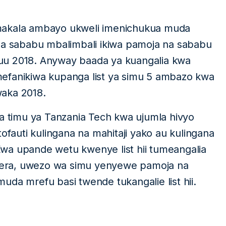
makala ambayo ukweli imenichukua muda
 na sababu mbalimbali ikiwa pamoja na sababu
uu 2018. Anyway baada ya kuangalia kwa
efanikiwa kupanga list ya simu 5 ambazo kwa
waka 2018.
na timu ya Tanzania Tech kwa ujumla hivyo
auti kulingana na mahitaji yako au kulingana
wa upande wetu kwenye list hii tumeangalia
era, uwezo wa simu yenyewe pamoja na
uda mrefu basi twende tukangalie list hii.