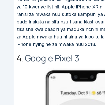
ya 10 kwenye list hii. Apple iPhone XR n
rahisi za mwaka huu kutoka kampuni ya Ap
bado inakuja na sifa nzuri sana kiasi kwam
zikaisha kwa baadhi ya maduka nchini ma
za Apple mwaka huu ni aina ya kioo tu la
iPhone nyingine za mwaka huu 2018.
4.
Google Pixel 3