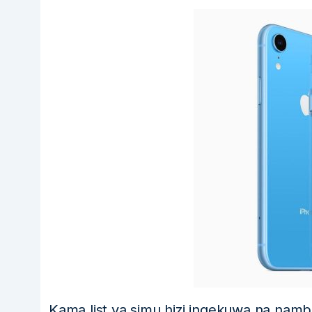
Kama list ya simu hizi ingekuwa na namb