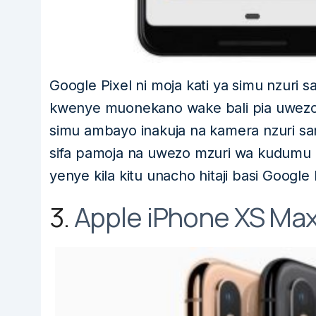
Google Pixel ni moja kati ya simu nzuri 
kwenye muonekano wake bali pia uwezo wa
simu ambayo inakuja na kamera nzuri sa
sifa pamoja na uwezo mzuri wa kudumu n
yenye kila kitu unacho hitaji basi Google
3.
Apple iPhone XS Ma