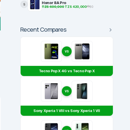
Honor 8A Pro
5
TZS 600,000
TZS 420,000
80
Recent Compares
VS
Tecno Pop X 4G vs Tecno Pop X
VS
Sony Xperia 1 VIII vs Sony Xperia 1 VII