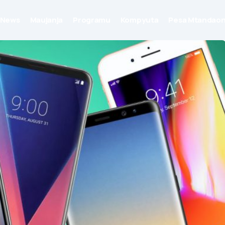
News
Maujanja
Programu
Kompyuta
Pesa Mtandaon