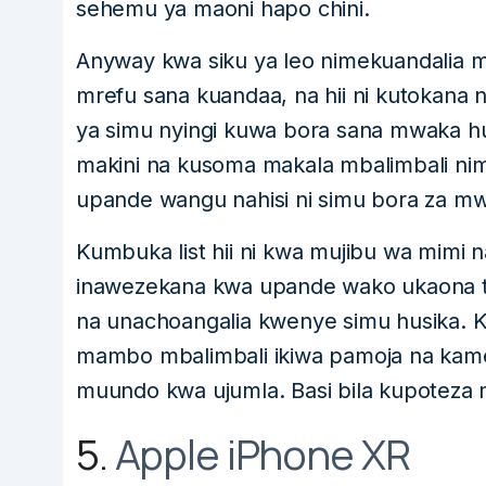
sehemu ya maoni hapo chini.
Anyway kwa siku ya leo nimekuandalia 
mrefu sana kuandaa, na hii ni kutokana
ya simu nyingi kuwa bora sana mwaka h
makini na kusoma makala mbalimbali nim
upande wangu nahisi ni simu bora za m
Kumbuka list hii ni kwa mujibu wa mimi 
inawezekana kwa upande wako ukaona tof
na unachoangalia kwenye simu husika. K
mambo mbalimbali ikiwa pamoja na kam
muundo kwa ujumla. Basi bila kupoteza m
5.
Apple iPhone XR