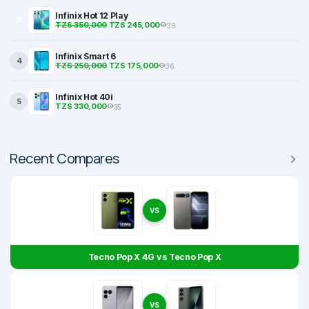
Infinix Hot 12 Play
3
TZS 350,000
TZS 245,000
39
Infinix Smart 6
4
TZS 250,000
TZS 175,000
36
Infinix Hot 40i
5
TZS 330,000
35
Recent Compares
VS
Tecno Pop X 4G vs Tecno Pop X
VS