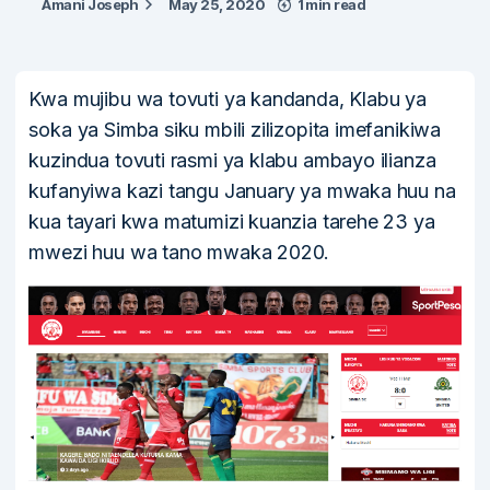
Amani Joseph
May 25, 2020
1 min read
Kwa mujibu wa tovuti ya kandanda, Klabu ya
soka ya Simba siku mbili zilizopita imefanikiwa
kuzindua tovuti rasmi ya klabu ambayo ilianza
kufanyiwa kazi tangu January ya mwaka huu na
kua tayari kwa matumizi kuanzia tarehe 23 ya
mwezi huu wa tano mwaka 2020.