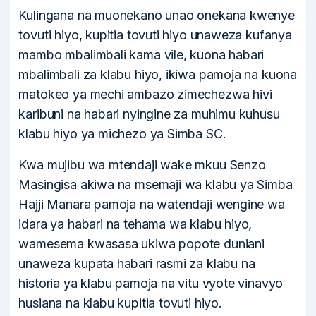
Kulingana na muonekano unao onekana kwenye
tovuti hiyo, kupitia tovuti hiyo unaweza kufanya
mambo mbalimbali kama vile, kuona habari
mbalimbali za klabu hiyo, ikiwa pamoja na kuona
matokeo ya mechi ambazo zimechezwa hivi
karibuni na habari nyingine za muhimu kuhusu
klabu hiyo ya michezo ya Simba SC.
Kwa mujibu wa mtendaji wake mkuu Senzo
Masingisa akiwa na msemaji wa klabu ya Simba
Hajji Manara pamoja na watendaji wengine wa
idara ya habari na tehama wa klabu hiyo,
wamesema kwasasa ukiwa popote duniani
unaweza kupata habari rasmi za klabu na
historia ya klabu pamoja na vitu vyote vinavyo
husiana na klabu kupitia tovuti hiyo.