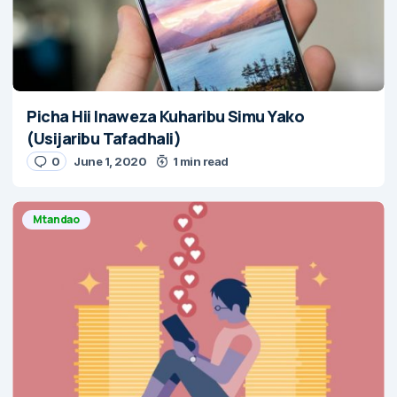
Picha Hii Inaweza Kuharibu Simu Yako
(Usijaribu Tafadhali)
0
June 1, 2020
1 min read
Mtandao