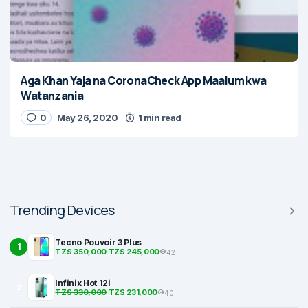
Aga Khan Yaja na CoronaCheck App Maalum kwa
Watanzania
0
May 26, 2020
1 min read
Trending Devices
Tecno Pouvoir 3 Plus
1
TZS 350,000
TZS 245,000
42
Infinix Hot 12i
2
TZS 330,000
TZS 231,000
40