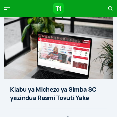
Products
Compare
Articles
Type to start searching…
Klabu ya Michezo ya Simba SC
yazindua Rasmi Tovuti Yake