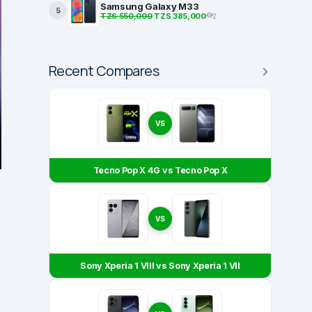
Samsung Galaxy M33
5
TZS 550,000
TZS 385,000
2
Recent Compares
VS
Tecno Pop X 4G vs Tecno Pop X
VS
Sony Xperia 1 VIII vs Sony Xperia 1 VII