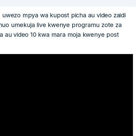
 uwezo mpya wa kupost picha au video zaidi
huo umekuja live kwenye programu zote za
ha au video 10 kwa mara moja kwenye post