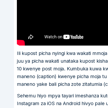
Ili kupost picha nyingi kwa wakati mmoja
juu ya picha wakati unataka kupost kis
10 kwenye post moja. Kumbuka kuwa k
maneno (caption) kwenye picha moja tu 
maneno yake bali picha zote zitatumia (c
Sehemu hiyo mpya tayari imeshanza ku
Instagram za iOS na Android hivyo pale 