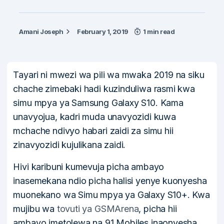
Amani Joseph
February 1, 2019
1 min read
Tayari ni mwezi wa pili wa mwaka 2019 na siku
chache zimebaki hadi kuzinduliwa rasmi kwa
simu mpya ya Samsung Galaxy S10. Kama
unavyojua, kadri muda unavyozidi kuwa
mchache ndivyo habari zaidi za simu hii
zinavyozidi kujulikana zaidi.
Hivi karibuni kumevuja picha ambayo
inasemekana ndio picha halisi yenye kuonyesha
muonekano wa Simu mpya ya Galaxy S10+. Kwa
mujibu wa
tovuti ya GSMArena
, picha hii
ambayo imetolewa na 91 Mobiles inaonyesha