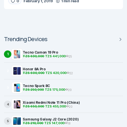
0
February 1, 2019
1 min read
Trending Devices
Tecno Camon 19 Pro
1
TZS 630,000
TZS 441,000
25
Honor 8A Pro
2
TZS 600,000
TZS 420,000
22
Tecno Spark 8C
3
TZS 250,000
TZS 175,000
20
Xiaomi Redmi Note 11 Pro (China)
4
TZS 650,000
TZS 455,000
20
Samsung Galaxy J2 Core (2020)
5
TZS 210,000
TZS 147,000
18