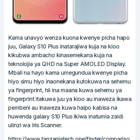
Kama unavyo wenza kuona kwenye picha hapo
juu, Galaxy S10 Plus inatarajiwa kuja na kioo
kikubwa ambacho kinasemekana kuja na
teknolojia ya QHD na Super AMOLED Display.
Mbali na hayo kama umegundua kwenye picha
hiyo simu hiyo inaonekana kutokuwa na sehemu
ya fingerprint, hii ina maana kuwa sehemu ya
fingerprint itakuwa juu ya kioo au inaweza ikawa
pembeni au inaweza kuwa haipo kabisa na
huwenda galaxy S10 Plus ikiwa inatumia zaidi
ulinzi wa Iris Scanner.
https://www.tanzaniatech.one/finder/compariso