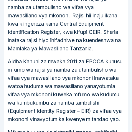
namba za utambulisho wa vifaa vya
mawasiliano vya mkononi. Rajisi hii inajulikana
kwa kiingereza kama Central Equipment
Identification Register, kwa kifupi CEIR. Sheria
inataka rajisi hiyo ihifadhiwe na kuendeshwa na
Mamlaka ya Mawasiliano Tanzania.
Aidha Kanuni za mwaka 2011 za EPOCA kuhusu
mfumo wa rajisi ya namba za utambulisho wa
vifaa vya mawasiliano vya mkononi inawataka
watoa huduma wa mawasiliano yanayotumia
vifaa vya mkononi kuweka mfumo wa kudumu
wa kumbukumbu za namba tambulishi
(Equipment Identity Register – EIR) za vifaa vya
mkononi vinavyotumika kwenye mitandao yao.