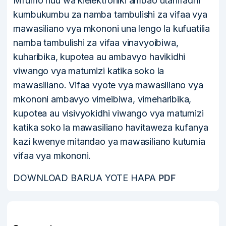
Mfumo huu wa kielektroniki ambao utahifadhi
kumbukumbu za namba tambulishi za vifaa vya
mawasiliano vya mkononi una lengo la kufuatilia
namba tambulishi za vifaa vinavyoibiwa,
kuharibika, kupotea au ambavyo havikidhi
viwango vya matumizi katika soko la
mawasiliano. Vifaa vyote vya mawasiliano vya
mkononi ambavyo vimeibiwa, vimeharibika,
kupotea au visivyokidhi viwango vya matumizi
katika soko la mawasiliano havitaweza kufanya
kazi kwenye mitandao ya mawasiliano kutumia
vifaa vya mkononi.
DOWNLOAD BARUA YOTE HAPA
PDF