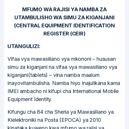
MFUMO WA RAJISI YA NAMBA ZA
UTAMBULISHO WA SIMU ZA KIGANJANI
(CENTRAL EQUIPMENT IDENTIFICATION
REGISTER (CEIR)
UTANGULIZI:
Vifaa vya mawasiliano vya mkononi – hususan
simu za kiganjani na vifaa vya mawasiliano vya
kiganjani(tablets) – vina namba maalum
inayovitambulisha. Namba hiyo inajulikana kama
IMEI ambacho ni kifupi cha International Mobile
Equipment Identity.
Kifungu cha 84 cha Sheria ya Mawasiliano ya
Kielektroniki na Posta (EPOCA) ya 2010
kinataka kuwepo kwa mfumo wa rajisi ya