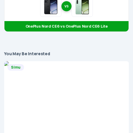
VS
OnePlus Nord CE6 vs OnePlus Nord CE6 Lite
You May Be Interested
Simu