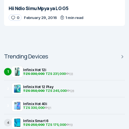
Hii Ndio Simu Mpya ya LG G5
0
February 29, 2016
1 min read
Trending Devices
Infinix Hot 12i
1
TZS 330,000
TZS 231,000
133
Infinix Hot 12 Play
2
TZS 350,000
TZS 245,000
128
Infinix Hot 40i
3
TZS 330,000
121
Infinix Smart 6
4
TZS 250,000
TZS 175,000
113