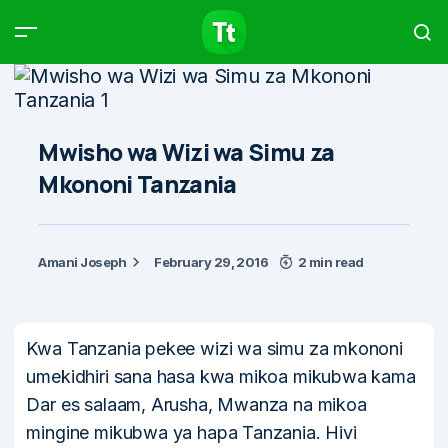
Products
Compare
Articles
Mwisho wa Wizi wa Simu za
Mkononi Tanzania
Type to start searching…
Amani Joseph
February 29, 2016
2 min read
Kwa Tanzania pekee wizi wa simu za mkononi
umekidhiri sana hasa kwa mikoa mikubwa kama
Dar es salaam, Arusha, Mwanza na mikoa
mingine mikubwa ya hapa Tanzania. Hivi