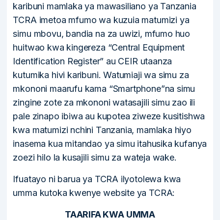
karibuni mamlaka ya mawasiliano ya Tanzania
TCRA imetoa mfumo wa kuzuia matumizi ya
simu mbovu, bandia na za uwizi, mfumo huo
huitwao kwa kingereza “Central Equipment
Identification Register” au CEIR utaanza
kutumika hivi karibuni. Watumiaji wa simu za
mkononi maarufu kama “Smartphone”na simu
zingine zote za mkononi watasajili simu zao ili
pale zinapo ibiwa au kupotea ziweze kusitishwa
kwa matumizi nchini Tanzania, mamlaka hiyo
inasema kua mitandao ya simu itahusika kufanya
zoezi hilo la kusajili simu za wateja wake.
Ifuatayo ni barua ya TCRA ilyotolewa kwa
umma kutoka kwenye website ya TCRA:
TAARIFA KWA UMMA