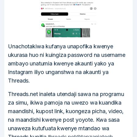
Unachotakiwa kufanya unapofika kwenye
ukurasa huo ni kuingiza password na username
ambayo unatumia kwenye akaunti yako ya
Instagram iliyo unganshwa na akaunti ya
Threads.
Threads.net inaleta utendaji sawa na programu
za simu, ikiwa pamoja na uwezo wa kuandika
maandishi, kupost link, kuongeza picha, video,
na maandishi kwenye post yoyote. Kwa sasa
unaweza kutufuata kwenye mtandao wa
Threads kupitia
threads.net@tanzaniatech_