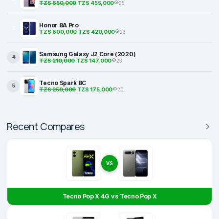
TZS 650,000
TZS 455,000
25
Honor 8A Pro
3
TZS 600,000
TZS 420,000
23
Samsung Galaxy J2 Core (2020)
4
TZS 210,000
TZS 147,000
23
Tecno Spark 8C
5
TZS 250,000
TZS 175,000
20
Recent Compares
VS
Tecno Pop X 4G vs Tecno Pop X