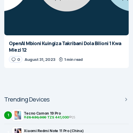
OpenAI Mbioni Kuingiza Takribani Dola Bilioni 1 Kwa
Miezi 12
0
August 31, 2023
1 min read
Trending Devices
Tecno Camon 19 Pro
1
TZS 630,000
TZS 441,000
25
Xiaomi Redmi Note 11 Pro (China)
2