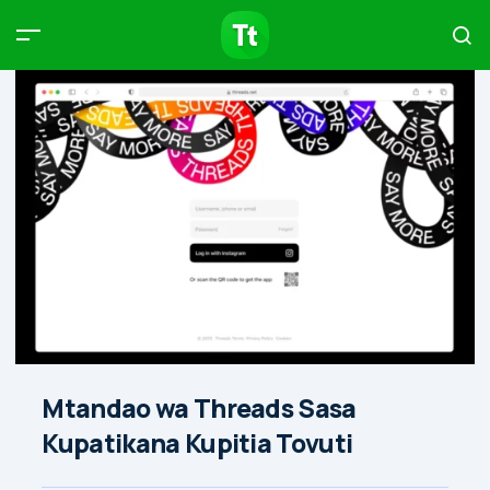
Products
Compare
Articles
Type to start searching…
Mtandao wa Threads Sasa
Kupatikana Kupitia Tovuti