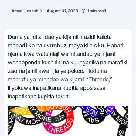
Amani Joseph
August 31, 2023
1 min read
Dunia ya mitandao ya kijamii inazidi kuleta
mabadiliko na uvumbuzi mpya kila siku. Habari
njema kwa watumiaji wa mitandao ya kijamii
wanaopenda kushiriki na kuunganika na marafiki
zao na jamii kwa njia ya pekee.
Huduma
maarufu ya mtandao wa kijamii “Threads,”
iliyokuwa inapatikana kupitia apps sasa
inapatikana kupitia tovuti.