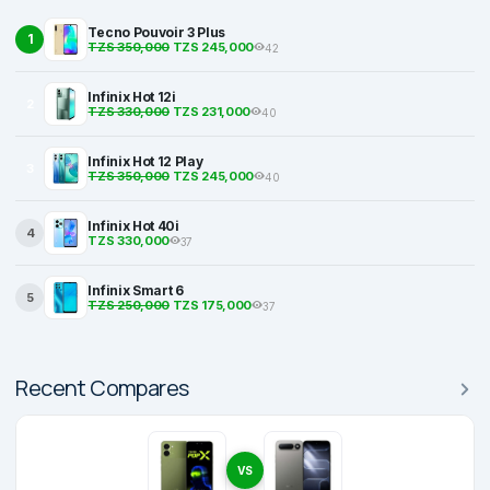
Tecno Pouvoir 3 Plus
1
TZS 350,000
TZS 245,000
42
Infinix Hot 12i
2
TZS 330,000
TZS 231,000
40
Infinix Hot 12 Play
3
TZS 350,000
TZS 245,000
40
Infinix Hot 40i
4
TZS 330,000
37
Infinix Smart 6
5
TZS 250,000
TZS 175,000
37
Recent Compares
VS