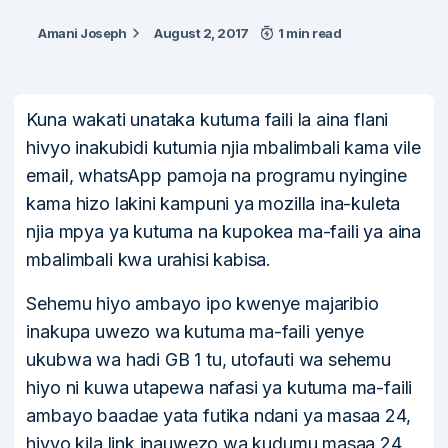
Amani Joseph
August 2, 2017
1 min read
Kuna wakati unataka kutuma faili la aina flani
hivyo inakubidi kutumia njia mbalimbali kama vile
email, whatsApp pamoja na programu nyingine
kama hizo lakini kampuni ya mozilla ina-kuleta
njia mpya ya kutuma na kupokea ma-faili ya aina
mbalimbali kwa urahisi kabisa.
Sehemu hiyo ambayo ipo kwenye majaribio
inakupa uwezo wa kutuma ma-faili yenye
ukubwa wa hadi GB 1 tu, utofauti wa sehemu
hiyo ni kuwa utapewa nafasi ya kutuma ma-faili
ambayo baadae yata futika ndani ya masaa 24,
hivyo kila link inauwezo wa kudumu masaa 24