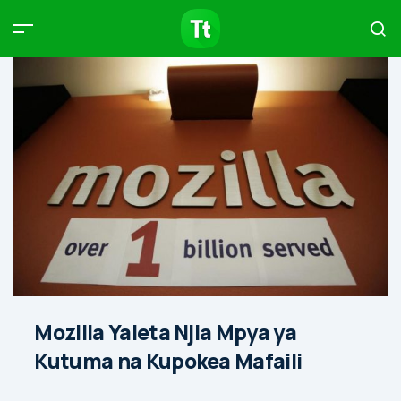
Products
Compare
Articles
Type to start searching…
Mozilla Yaleta Njia Mpya ya
Kutuma na Kupokea Mafaili