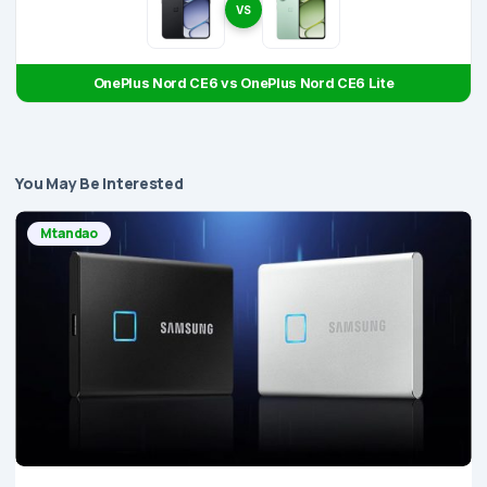
VS
OnePlus Nord CE6 vs OnePlus Nord CE6 Lite
You May Be Interested
Mtandao