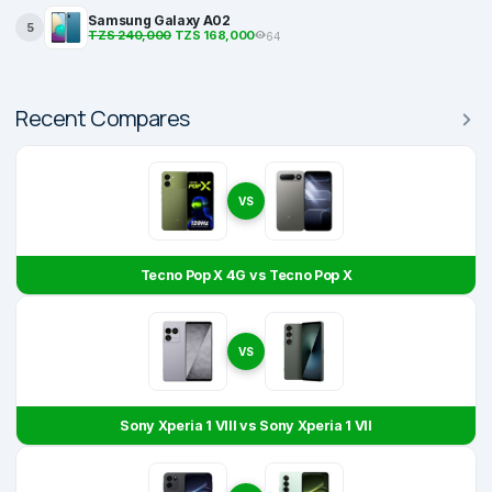
Samsung Galaxy A02
5
TZS 240,000
TZS 168,000
64
Recent Compares
VS
Tecno Pop X 4G vs Tecno Pop X
VS
Sony Xperia 1 VIII vs Sony Xperia 1 VII