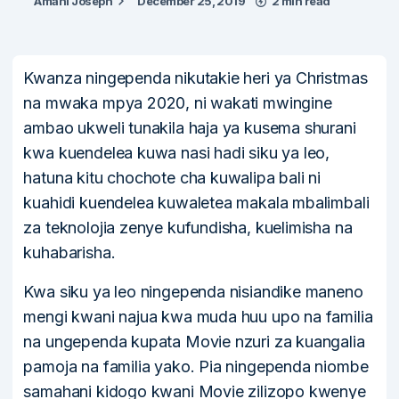
Amani Joseph
December 25, 2019
2 min read
Kwanza ningependa nikutakie heri ya Christmas
na mwaka mpya 2020, ni wakati mwingine
ambao ukweli tunakila haja ya kusema shurani
kwa kuendelea kuwa nasi hadi siku ya leo,
hatuna kitu chochote cha kuwalipa bali ni
kuahidi kuendelea kuwaletea makala mbalimbali
za teknolojia zenye kufundisha, kuelimisha na
kuhabarisha.
Kwa siku ya leo ningependa nisiandike maneno
mengi kwani najua kwa muda huu upo na familia
na ungependa kupata Movie nzuri za kuangalia
pamoja na familia yako. Pia ningependa niombe
samahani kidogo kwani Movie zilizopo kwenye