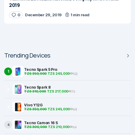
2019
0
December 29, 2019
1 min read
Trending Devices
Tecno Spark 5 Pro
1
TZS 350,000
TZS 245,000
102
Tecno Spark 8
2
TZS 310,000
TZS 217,000
70
Vivo Y12G
3
TZS 350,000
TZS 245,000
68
Tecno Camon 16 S
4
TZS 300,000
TZS 210,000
64