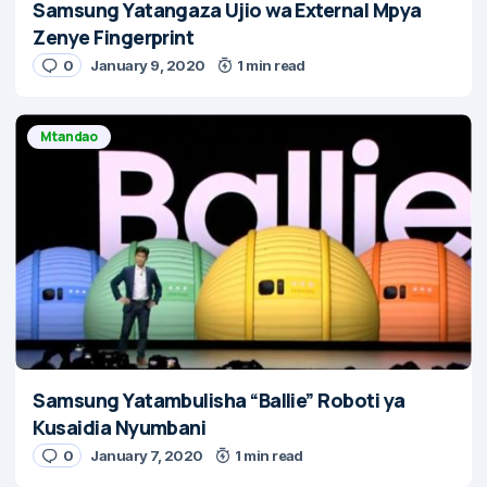
Samsung Yatangaza Ujio wa External Mpya
Zenye Fingerprint
0
January 9, 2020
1 min read
Mtandao
Samsung Yatambulisha “Ballie” Roboti ya
Kusaidia Nyumbani
0
January 7, 2020
1 min read