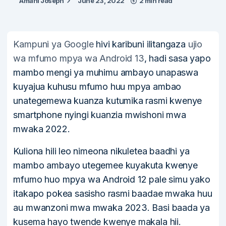
Amani Joseph
June 23, 2022
2 min read
Kampuni ya Google
hivi karibuni ilitangaza
ujio
wa mfumo mpya wa Android 13
, hadi sasa yapo
mambo mengi ya muhimu ambayo unapaswa
kuyajua kuhusu mfumo huu mpya ambao
unategemewa kuanza kutumika rasmi kwenye
smartphone nyingi kuanzia mwishoni mwa
mwaka 2022.
Kuliona hili leo nimeona nikuletea baadhi ya
mambo ambayo utegemee kuyakuta kwenye
mfumo huo mpya wa Android 12 pale simu yako
itakapo pokea sasisho rasmi baadae mwaka huu
au mwanzoni mwa mwaka 2023. Basi baada ya
kusema hayo twende kwenye makala hii.