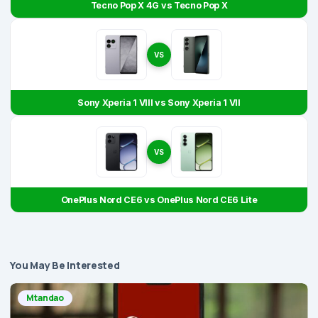
Tecno Pop X 4G vs Tecno Pop X
VS
Sony Xperia 1 VIII vs Sony Xperia 1 VII
VS
OnePlus Nord CE6 vs OnePlus Nord CE6 Lite
You May Be Interested
Mtandao