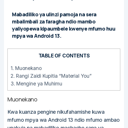
Mabadiliko ya ulinzi pamoja na sera
mbalimbali za faragha ndio mambo
yaliyopewa kipaumbele kwenye mfumo huu
mpya wa Android 13.
TABLE OF CONTENTS
1.
Muonekano
2.
Rangi Zaidi Kupitia “Material You”
3.
Mengine ya Muhimu
Muonekano
Kwa kuanza pengine nikufahamishe kuwa
mfumo mpya wa Android 13 ndio mfumo ambao
unakuja na mabadiliko machache sana ya