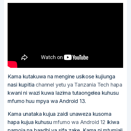
Kama kutakuwa na mengine usikose kujiunga
nasi kupitia
channel yetu ya Tanzania Tech hapa
kwani ni wazi kuwa lazima tutaongelea kuhusu
mfumo huu mpya wa Android 13.
Kama unataka kujua zaidi unaweza kusoma
hapa kujua kuhusu
mfumo wa Android 12
ikiwa
pamoja na baadhi ya sifa zake. Kama ni mtumiaji