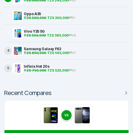
TZS 350,000
TZS 245,000
60
Oppo A35
2
TZS 500,000
TZS 350,000
51
Vivo Y35 5G
3
TZS 550,000
TZS 385,000
48
Samsung Galaxy F62
4
TZS 850,000
TZS 595,000
47
Infinix Hot 20s
5
TZS 750,000
TZS 525,000
43
Recent Compares
VS