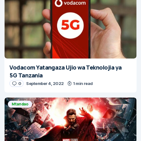
Vodacom Yatangaza Ujio wa Teknolojia ya
5G Tanzania
0
September 4, 2022
1 min read
Mtandao