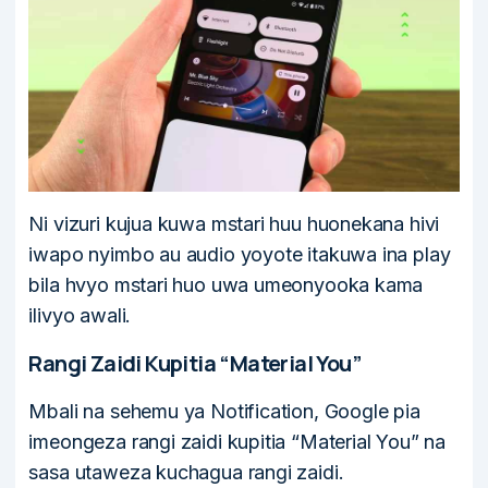
Ni vizuri kujua kuwa mstari huu huonekana hivi
iwapo nyimbo au audio yoyote itakuwa ina play
bila hvyo mstari huo uwa umeonyooka kama
ilivyo awali.
Rangi Zaidi Kupitia “Material You”
Mbali na sehemu ya Notification, Google pia
imeongeza rangi zaidi kupitia “Material You” na
sasa utaweza kuchagua rangi zaidi.