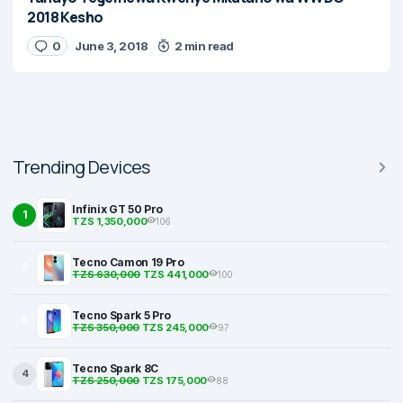
2018 Kesho
0
June 3, 2018
2 min read
Trending Devices
Infinix GT 50 Pro
1
TZS 1,350,000
106
Tecno Camon 19 Pro
2
TZS 630,000
TZS 441,000
100
Tecno Spark 5 Pro
3
TZS 350,000
TZS 245,000
97
Tecno Spark 8C
4
TZS 250,000
TZS 175,000
88