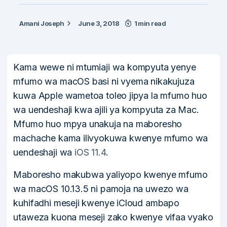
Amani Joseph
June 3, 2018
1 min read
Kama wewe ni mtumiaji wa kompyuta yenye
mfumo wa macOS basi ni vyema nikakujuza
kuwa Apple wametoa toleo jipya la mfumo huo
wa uendeshaji kwa ajili ya kompyuta za Mac.
Mfumo huo mpya unakuja na maboresho
machache kama ilivyokuwa kwenye mfumo wa
uendeshaji wa
iOS 11.4
.
Maboresho makubwa yaliyopo kwenye mfumo
wa macOS 10.13.5 ni pamoja na uwezo wa
kuhifadhi meseji kwenye iCloud ambapo
utaweza kuona meseji zako kwenye vifaa vyako