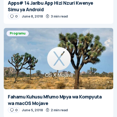
Apps# 14 Jaribu App Hizi Nzuri Kwenye
Simu ya Android
0
June 8, 2018
3 min read
Programu
Fahamu Kuhusu Mfumo Mpya wa Kompyuta
wa macOS Mojave
0
June 5, 2018
2 min read