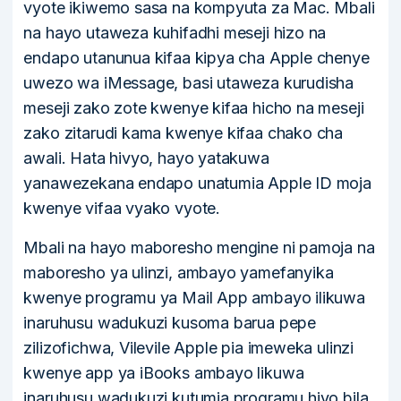
vyote ikiwemo sasa na kompyuta za Mac. Mbali
na hayo utaweza kuhifadhi meseji hizo na
endapo utanunua kifaa kipya cha Apple chenye
uwezo wa iMessage, basi utaweza kurudisha
meseji zako zote kwenye kifaa hicho na meseji
zako zitarudi kama kwenye kifaa chako cha
awali. Hata hivyo, hayo yatakuwa
yanawezekana endapo unatumia Apple ID moja
kwenye vifaa vyako vyote.
Mbali na hayo maboresho mengine ni pamoja na
maboresho ya ulinzi, ambayo yamefanyika
kwenye programu ya Mail App ambayo ilikuwa
inaruhusu wadukuzi kusoma barua pepe
zilizofichwa, Vilevile Apple pia imeweka ulinzi
kwenye app ya iBooks ambayo likuwa
inaruhusu wadukuzi kutumia programu hiyo bila