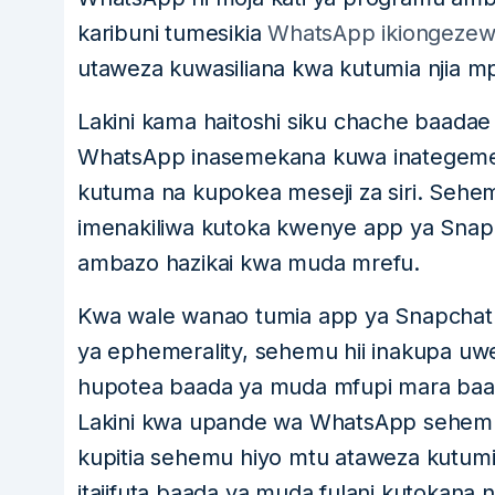
karibuni tumesikia
WhatsApp ikiongezewa
utaweza kuwasiliana kwa kutumia njia mp
Lakini kama haitoshi siku chache baada
WhatsApp inasemekana kuwa inategemea
kutuma na kupokea meseji za siri. Sehe
imenakiliwa kutoka kwenye app ya Snapc
ambazo hazikai kwa muda mrefu.
Kwa wale wanao tumia app ya Snapcha
ya ephemerality, sehemu hii inakupa uw
hupotea baada ya muda mfupi mara baad
Lakini kwa upande wa WhatsApp sehemu h
kupitia sehemu hiyo mtu ataweza kutumia
itajifuta baada ya muda fulani kutokana