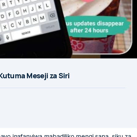
Kutuma Meseji za Siri
yo inafanyiwa mabadiliko mengi sana, siku za