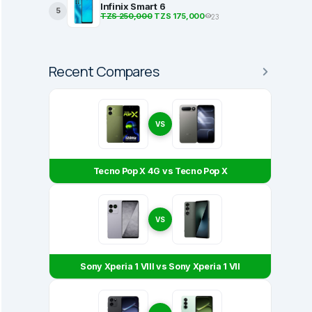
Infinix Smart 6
5
TZS 250,000
TZS 175,000
23
Recent Compares
VS
Tecno Pop X 4G vs Tecno Pop X
VS
Sony Xperia 1 VIII vs Sony Xperia 1 VII