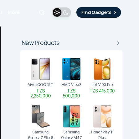
i
More
Find Gadgets
New Products
Vivo iQOO 15T
HMD Vibe2
itel A100 Pro
TZS
TZS
TZS 415,000
2,250,000
500,000
Samsung
Samsung
Honor Play 11
Galaxy Z Flip 8
Galaxy M47
Plus