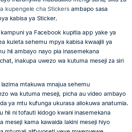
 kupengele cha Stickers
ambapo sasa
ya kabisa ya Sticker.
e kampuni ya Facebook kupitia app yake ya
 kuleta sehemu mpya kabisa kwaajili ya
mu hii ambayo nayo pia inasemekana
hat, inakupa uwezo wa kutuma meseji za siri
t lazima mtakuwa mnajua sehemu
ezo wa kutuma meseji, picha au video ambayo
a ya mtu kufunga ukurasa aliokuwa anatumia.
ii ni tofauti kidogo kwani inasemekana
 meseji kama kawaida lakini meseji hiyo
 na mtumaji alifvyoseti yeye mwenyewe.