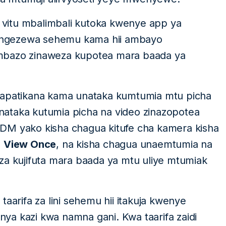
vitu mbalimbali kutoka kwenye app ya
liongezewa sehemu kama hii ambayo
mbazo zinaweza kupotea mara baada ya
inapatikana kama unataka kumtumia mtu picha
ataka kutumia picha na video zinazopotea
DM yako kisha chagua kitufe cha kamera kisha
a
View Once
, na kisha chagua unaemtumia na
za kujifuta mara baada ya mtu uliye mtumiak
rifa za lini sehemu hii itakuja kwenye
ya kazi kwa namna gani. Kwa taarifa zaidi