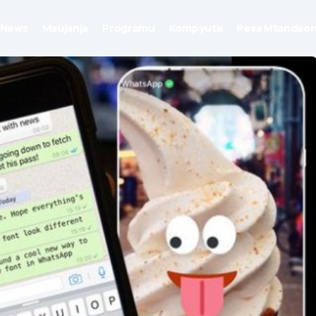
News
Maujanja
Programu
Kompyuta
Pesa Mtandaon