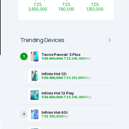
TZS
TZS
TZS
3,850,000
780,000
1,150,000
Trending Devices
Tecno Pouvoir 3 Plus
1
TZS 350,000
TZS 245,000
31
Infinix Hot 12i
2
TZS 330,000
TZS 231,000
30
Infinix Hot 12 Play
3
TZS 350,000
TZS 245,000
29
Infinix Hot 40i
4
TZS 330,000
27