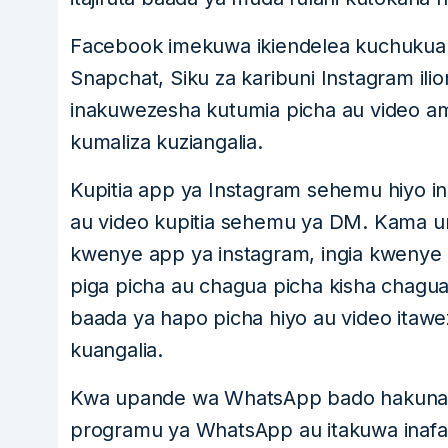
Facebook imekuwa ikiendelea kuchukua 
Snapchat, Siku za karibuni Instagram i
inakuwezesha kutumia picha au video a
kumaliza kuziangalia.
Kupitia app ya Instagram sehemu hiyo 
au video kupitia sehemu ya DM. Kama un
kwenye app ya instagram, ingia kwenye 
piga picha au chagua picha kisha chagu
baada ya hapo picha hiyo au video itawe
kuangalia.
Kwa upande wa WhatsApp bado hakuna taa
programu ya WhatsApp au itakuwa inafan