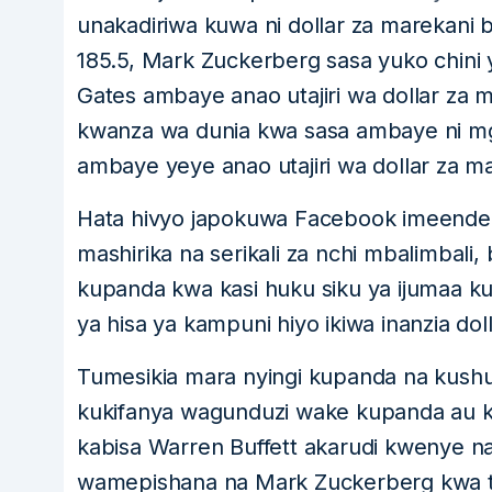
unakadiriwa kuwa ni dollar za marekani bil
185.5, Mark Zuckerberg sasa yuko chini 
Gates ambaye anao utajiri wa dollar za ma
kwanza wa dunia kwa sasa ambaye ni m
ambaye yeye anao utajiri wa dollar za ma
Hata hivyo japokuwa Facebook imeendel
mashirika na serikali za nchi mbalimbali
kupanda kwa kasi huku siku ya ijumaa k
ya hisa ya kampuni hiyo ikiwa inanzia d
Tumesikia mara nyingi kupanda na kus
kukifanya wagunduzi wake kupanda au ku
kabisa Warren Buffett akarudi kwenye naf
wamepishana na Mark Zuckerberg kwa to