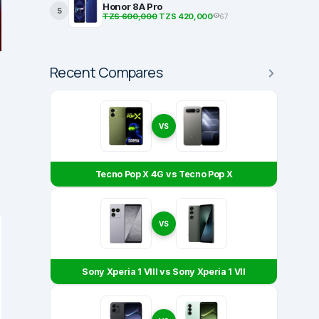
Honor 8A Pro
5
TZS 600,000
TZS 420,000
67
Recent Compares
VS
Tecno Pop X 4G vs Tecno Pop X
VS
Sony Xperia 1 VIII vs Sony Xperia 1 VII