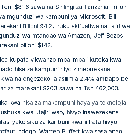
ioni $81.6 sawa na Shilingi za Tanzania Trilioni
ya mgunduzi wa kampuni ya Microsoft, Bill
rekani Bilioni 94.2, huku akifuatiwa na tajiri wa
gunduzi wa mtandao wa Amazon, Jeff Bezos
rekani bilioni $142.
ea kupata vikwanzo mbalimbali kutoka kwa
, bado hisa za kampuni hiyo zimeonekana
ukiwa na ongezeko la asilimia 2.4% ambapo bei
ollar za marekani $203 sawa na Tsh 462,000.
huka kwa
hisa za makampuni haya ya teknolojia
shuka kwa utajiri wao, hivyo inawezekana
asi yake siku za karibuni kwani hata hivyo
fauti ndogo. Warren Buffett kwa sasa anao