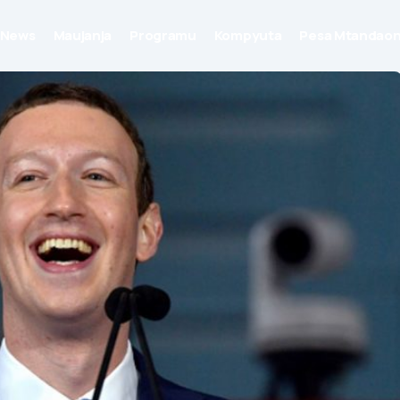
News
Maujanja
Programu
Kompyuta
Pesa Mtandaon