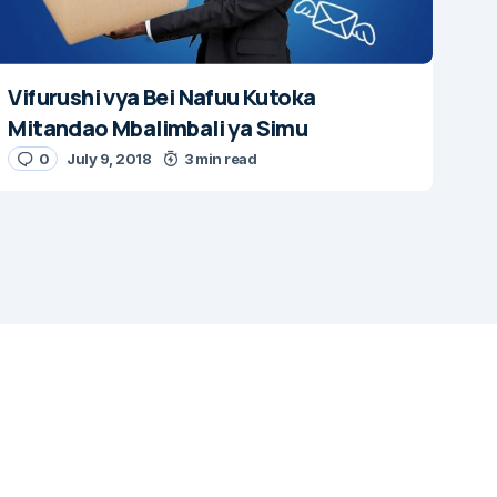
Vifurushi vya Bei Nafuu Kutoka
Mitandao Mbalimbali ya Simu
0
July 9, 2018
3 min read