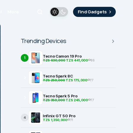
i
More
Find Gadgets
Trending Devices
Tecno Camon 19 Pro
1
TZS 630,000
TZS 441,000
86
Tecno Spark 8C
2
TZS 250,000
TZS 175,000
77
Tecno Spark 5 Pro
3
TZS 350,000
TZS 245,000
77
Infinix GT 50 Pro
4
TZS 1,350,000
71