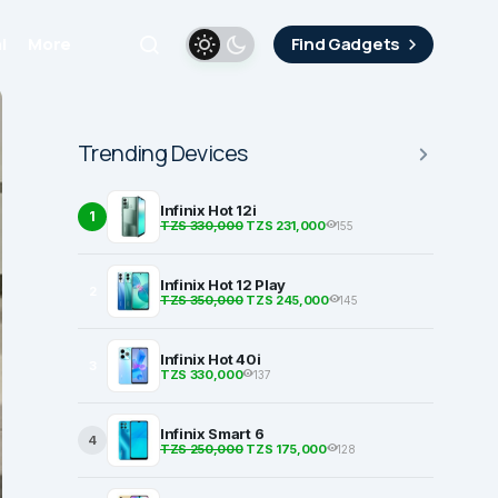
i
More
Find Gadgets
Trending Devices
Infinix Hot 12i
1
TZS 330,000
TZS 231,000
155
Infinix Hot 12 Play
2
TZS 350,000
TZS 245,000
145
Infinix Hot 40i
3
TZS 330,000
137
Infinix Smart 6
4
TZS 250,000
TZS 175,000
128