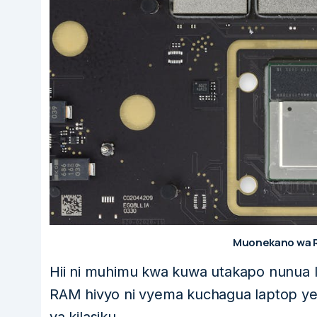
Muonekano wa R
Hii ni muhimu kwa kuwa utakapo nunua l
RAM hivyo ni vyema kuchagua laptop yen