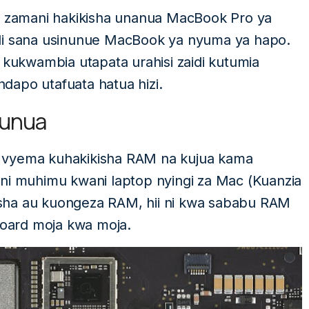
zamani hakikisha unanua MacBook Pro ya
idi sana usinunue MacBook ya nyuma ya hapo.
ukwambia utapata urahisi zaidi kutumia
dapo utafuata hatua hizi.
nunua
 vyema kuhakikisha RAM na kujua kama
 ni muhimu kwani laptop nyingi za Mac (Kuanzia
sha au kuongeza RAM, hii ni kwa sababu RAM
oard moja kwa moja.