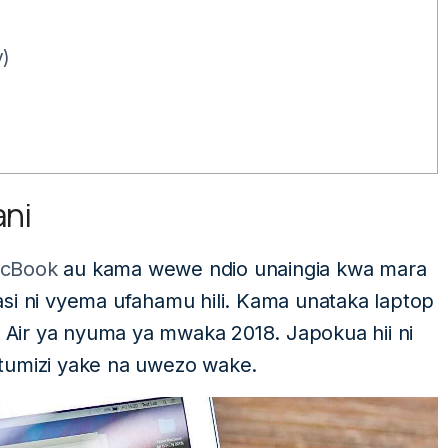
y)
ni
acBook
au kama wewe ndio unaingia kwa mara
 ni vyema ufahamu hili. Kama unataka laptop
Air ya nyuma ya mwaka 2018. Japokua hii ni
matumizi yake na uwezo wake.