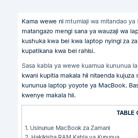
Kama wewe ni
mtumiaji wa mitandao ya k
matangazo mengi sana ya wauzaji wa lap
kushuka kwa bei kwa laptop nyingi za za
kupatikana kwa bei rahisi.
Sasa kabla ya wewe kuamua kununua l
kwani kupitia makala hii nitaenda kuju
kununua laptop yoyote ya MacBook. Bas
kwenye makala hii.
TABLE
1.
Usinunue MacBook za Zamani
2.
Hakikisha RAM Kabla ya Kununua