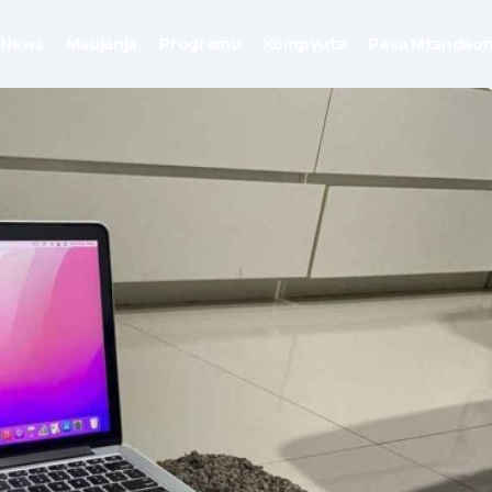
News
Maujanja
Programu
Kompyuta
Pesa Mtandaon