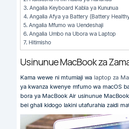
3.
Angalia Keyboard Kabla ya Kununua
4.
Angalia Afya ya Battery (Battery Health
5.
Angalia Mfumo wa Uendeshaji
6.
Angalia Umbo na Ubora wa Laptop
7.
Hitimisho
Usinunue MacBook za Zama
Kama wewe ni mtumiaji wa
laptop za M
ya kwanza kwenye mfumo wa macOS basi
bora ya MacBook Air usinunue MacBook 
bei ghali kidogo lakini utafurahia zaidi 