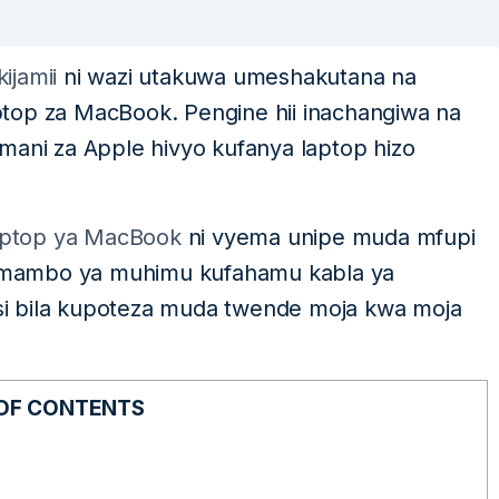
ijamii
ni wazi utakuwa umeshakutana na
top za MacBook. Pengine hii inachangiwa na
mani za Apple hivyo kufanya laptop hizo
aptop ya MacBook
ni vyema unipe muda mfupi
za mambo ya muhimu kufahamu kabla ya
i bila kupoteza muda twende moja kwa moja
 OF CONTENTS