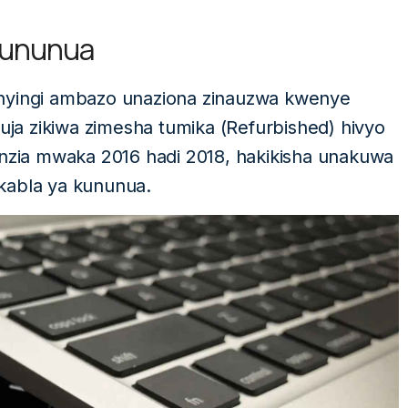
 Kununua
 nyingi ambazo unaziona zinauzwa kwenye
kuja zikiwa zimesha tumika (Refurbished) hivyo
zia mwaka 2016 hadi 2018, hakikisha unakuwa
kabla ya kununua.