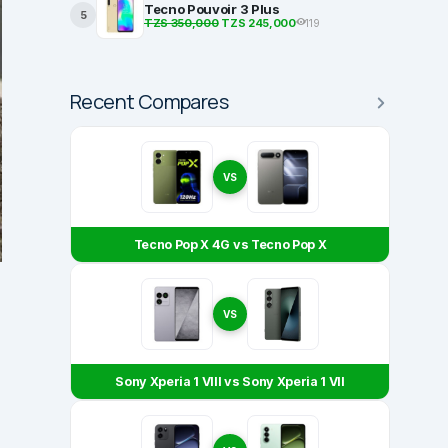
Tecno Pouvoir 3 Plus
5
TZS 350,000
TZS 245,000
119
Recent Compares
VS
Tecno Pop X 4G vs Tecno Pop X
VS
Sony Xperia 1 VIII vs Sony Xperia 1 VII