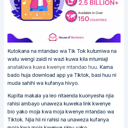
Kutokana na mtandao wa Tik Tok kutumiwa na
watu wengi zaidi ni wazi kuwa kila mtumiaji
anatakiwa kuwa kwenye mtandao huu
. Kama
bado huja download app ya Tiktok, basi huu ni
muda sahihi wa kufanya hivyo.
Kupitia makala ya leo nitaenda kuonyesha njia
rahisi ambayo unaweza kuweka link kwenye
bio yako moja kwa moja kwenye mtandao wa
Tiktok. Njia hii ni rahisi na unaweza kufanya
moja kwa moja kwenye simu yako.