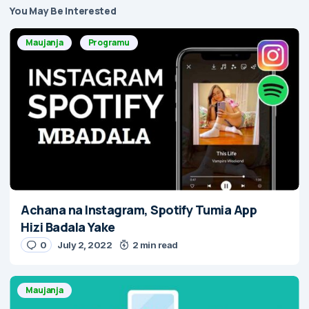
You May Be Interested
Maujanja
Programu
Achana na Instagram, Spotify Tumia App
Hizi Badala Yake
0
July 2, 2022
2 min read
Maujanja