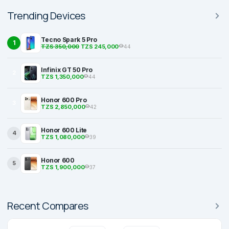
Trending Devices
Tecno Spark 5 Pro
1
TZS 350,000
TZS 245,000
44
Infinix GT 50 Pro
2
TZS 1,350,000
44
Honor 600 Pro
3
TZS 2,850,000
42
Honor 600 Lite
4
TZS 1,080,000
39
Honor 600
5
TZS 1,900,000
37
Recent Compares