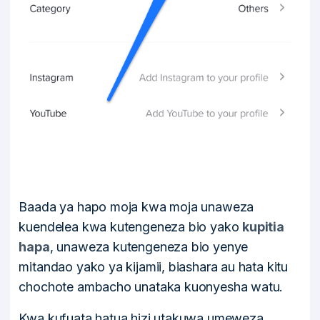
Baada ya hapo moja kwa moja unaweza
kuendelea kwa kutengeneza bio yako
kupitia
hapa
, unaweza kutengeneza bio yenye
mitandao yako ya kijamii, biashara au hata kitu
chochote ambacho unataka kuonyesha watu.
Kwa kufuata hatua hizi utakuwa umeweza