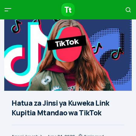
Products
Compare
Articles
Type to start searching…
Hatua za Jinsi ya Kuweka Link
Kupitia Mtandao wa TikTok