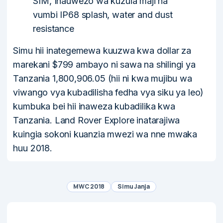
SIM, Inauwezo wa kuzuia maji na
vumbi IP68 splash, water and dust
resistance
Simu hii inategemewa kuuzwa kwa dollar za
marekani $799 ambayo ni sawa na shilingi ya
Tanzania 1,800,906.05 (hii ni kwa mujibu wa
viwango vya kubadilisha fedha vya siku ya leo)
kumbuka bei hii inaweza kubadilika kwa
Tanzania. Land Rover Explore inatarajiwa
kuingia sokoni kuanzia mwezi wa nne mwaka
huu 2018.
MWC 2018
Simu Janja