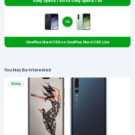
Sony Xperia 1 VIII vs Sony Xperia 1 VII
VS
OnePlus Nord CE6 vs OnePlus Nord CE6 Lite
You May Be Interested
Simu