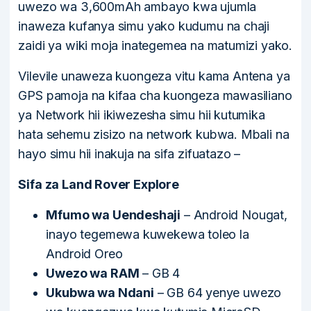
uwezo wa 3,600mAh ambayo kwa ujumla
inaweza kufanya simu yako kudumu na chaji
zaidi ya wiki moja inategemea na matumizi yako.
Vilevile unaweza kuongeza vitu kama Antena ya
GPS pamoja na kifaa cha kuongeza mawasiliano
ya Network hii ikiwezesha simu hii kutumika
hata sehemu zisizo na network kubwa. Mbali na
hayo simu hii inakuja na sifa zifuatazo –
Sifa za Land Rover Explore
Mfumo wa Uendeshaji
– Android Nougat,
inayo tegemewa kuwekewa toleo la
Android Oreo
Uwezo wa RAM
– GB 4
Ukubwa wa Ndani
– GB 64 yenye uwezo