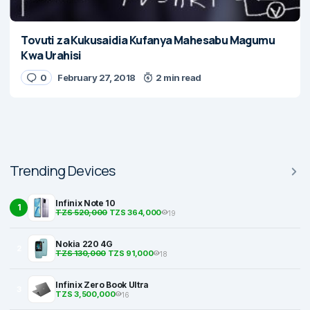
Tovuti za Kukusaidia Kufanya Mahesabu Magumu
Kwa Urahisi
0
February 27, 2018
2 min read
Trending Devices
Infinix Note 10
1
TZS 520,000
TZS 364,000
19
Nokia 220 4G
2
TZS 130,000
TZS 91,000
18
Infinix Zero Book Ultra
3
TZS 3,500,000
16