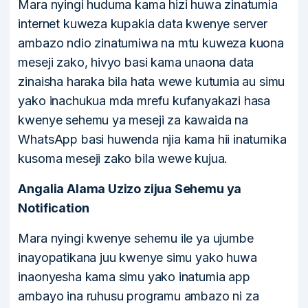
Mara nyingi huduma kama hizi huwa zinatumia
internet kuweza kupakia data kwenye server
ambazo ndio zinatumiwa na mtu kuweza kuona
meseji zako, hivyo basi kama unaona data
zinaisha haraka bila hata wewe kutumia au simu
yako inachukua mda mrefu kufanyakazi hasa
kwenye sehemu ya meseji za kawaida na
WhatsApp basi huwenda njia kama hii inatumika
kusoma meseji zako bila wewe kujua.
Angalia Alama Uzizo zijua Sehemu ya
Notification
Mara nyingi kwenye sehemu ile ya ujumbe
inayopatikana juu kwenye simu yako huwa
inaonyesha kama simu yako inatumia app
ambayo ina ruhusu programu ambazo ni za