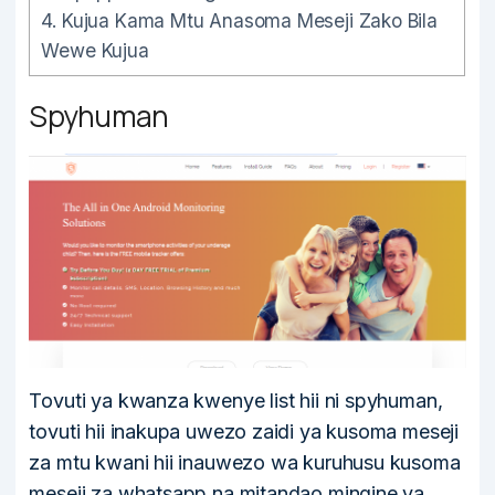
4.
Kujua Kama Mtu Anasoma Meseji Zako Bila
Wewe Kujua
Spyhuman
Tovuti ya kwanza kwenye list hii ni spyhuman,
tovuti hii inakupa uwezo zaidi ya kusoma meseji
za mtu kwani hii inauwezo wa kuruhusu kusoma
meseji za whatsapp na mitandao mingine ya