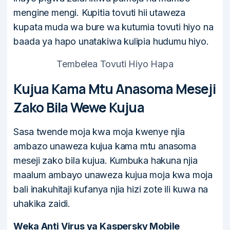
mengine mengi. Kupitia tovuti hii utaweza
kupata muda wa bure wa kutumia tovuti hiyo na
baada ya hapo unatakiwa kulipia hudumu hiyo.
Tembelea Tovuti Hiyo Hapa
Kujua Kama Mtu Anasoma Meseji
Zako Bila Wewe Kujua
Sasa twende moja kwa moja kwenye njia
ambazo unaweza kujua kama mtu anasoma
meseji zako bila kujua. Kumbuka hakuna njia
maalum ambayo unaweza kujua moja kwa moja
bali inakuhitaji kufanya njia hizi zote ili kuwa na
uhakika zaidi.
Weka Anti Virus ya Kaspersky Mobile