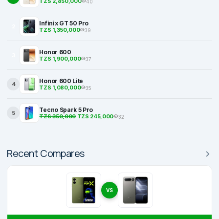
TZS 2,850,000
40
Infinix GT 50 Pro
2
TZS 1,350,000
39
Honor 600
3
TZS 1,900,000
37
Honor 600 Lite
4
TZS 1,080,000
35
Tecno Spark 5 Pro
5
TZS 350,000
TZS 245,000
32
Recent Compares
VS