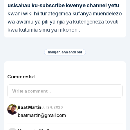
usisahau ku-subscribe kwenye channel yetu
kwani wiki hii tunategemea kufanya muendelezo
wa awamu ya pili ya
njia ya kutengeneza tovuti
kwa kutumia simu ya mkononi
.
maujanja ya android
Comments
4
Write a comment...
Baat Martin
Jul 24, 2026
baatmartin@gmail.com