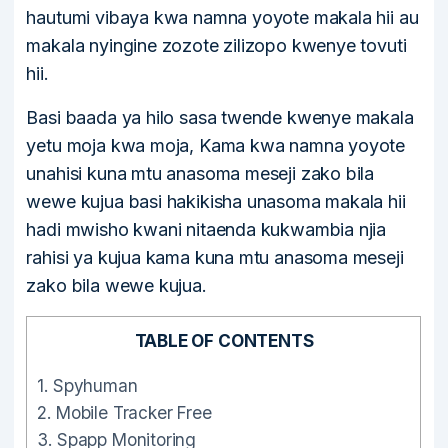
hautumi vibaya kwa namna yoyote makala hii au
makala nyingine zozote zilizopo kwenye tovuti
hii.
Basi baada ya hilo sasa twende kwenye makala
yetu moja kwa moja, Kama kwa namna yoyote
unahisi kuna mtu anasoma meseji zako bila
wewe kujua basi hakikisha unasoma makala hii
hadi mwisho kwani nitaenda kukwambia njia
rahisi ya kujua kama kuna mtu anasoma meseji
zako bila wewe kujua.
TABLE OF CONTENTS
1.
Spyhuman
2.
Mobile Tracker Free
3.
Spapp Monitoring