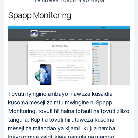
Tembelea Tovuti Hiyo Hapa
Spapp Monitoring
Tovuti nyingine ambayo inaweza kusaidia
kusoma meseji za mtu mwingine ni Spapp
Monitoring, tovuti hii haina tofauti na tovuti zilizo
tangulia. Kupitia tovuti hii utaweza kusoma
meseji za mitandao ya kijamii, kujua namba
inayo pigwa zaidi ikiwa pamoja na mambo