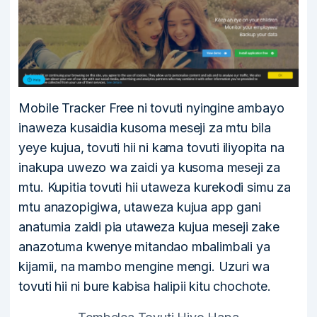
Mobile Tracker Free ni tovuti nyingine ambayo
inaweza kusaidia kusoma meseji za mtu bila
yeye kujua, tovuti hii ni kama tovuti iliyopita na
inakupa uwezo wa zaidi ya kusoma meseji za
mtu. Kupitia tovuti hii utaweza kurekodi simu za
mtu anazopigiwa, utaweza kujua app gani
anatumia zaidi pia utaweza kujua meseji zake
anazotuma kwenye mitandao mbalimbali ya
kijamii, na mambo mengine mengi. Uzuri wa
tovuti hii ni bure kabisa halipii kitu chochote.