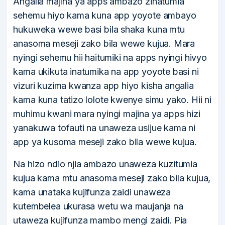
Angalia majina ya apps ambazo zinatumia
sehemu hiyo kama kuna app yoyote ambayo
hukuweka wewe basi bila shaka kuna mtu
anasoma meseji zako bila wewe kujua. Mara
nyingi sehemu hii haitumiki na apps nyingi hivyo
kama ukikuta inatumika na app yoyote basi ni
vizuri kuzima kwanza app hiyo kisha angalia
kama kuna tatizo lolote kwenye simu yako. Hii ni
muhimu kwani mara nyingi majina ya apps hizi
yanakuwa tofauti na unaweza usijue kama ni
app ya kusoma meseji zako bila wewe kujua.
Na hizo ndio njia ambazo unaweza kuzitumia
kujua kama mtu anasoma meseji zako bila kujua,
kama unataka kujifunza zaidi unaweza
kutembelea ukurasa wetu wa maujanja na
utaweza kujifunza mambo mengi zaidi. Pia