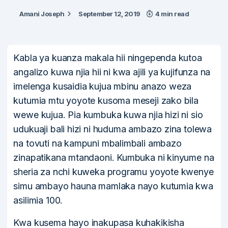
Amani Joseph
September 12, 2019
4 min read
Kabla ya kuanza makala hii ningependa kutoa
angalizo kuwa njia hii ni kwa ajili ya kujifunza na
imelenga kusaidia kujua mbinu anazo weza
kutumia mtu yoyote kusoma meseji zako bila
wewe kujua. Pia kumbuka kuwa njia hizi ni sio
udukuaji bali hizi ni huduma ambazo zina tolewa
na tovuti na kampuni mbalimbali ambazo
zinapatikana mtandaoni. Kumbuka ni kinyume na
sheria za nchi kuweka programu yoyote kwenye
simu ambayo hauna mamlaka nayo kutumia kwa
asilimia 100.
Kwa kusema hayo inakupasa kuhakikisha