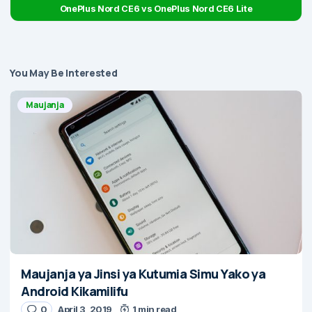
OnePlus Nord CE6 vs OnePlus Nord CE6 Lite
You May Be Interested
Maujanja
Maujanja ya Jinsi ya Kutumia Simu Yako ya
Android Kikamilifu
0
April 3, 2019
1 min read