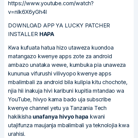
https://www.youtube.com/watch?
v=nlk6X6yGh4I
DOWNLOAD APP YA LUCKY PATCHER
INSTALLER
HAPA
Kwa kufuata hatua hizo utaweza kuondoa
matangazo kwenye apps zote za android
ambazo unataka wewe, kumbuka pia unaweza
kununua vifurushi vilivyopo kwenye apps
mbalimbali za android bila kulipia kitu chochote,
njia hii inakuja hivi karibuni kupitia mtandao wa
YouTube, hivyo kama bado uja subscribe
kwenye channel yetu ya Tanzania Tech
hakikisha
unafanya hivyo hapa
kwani
utajifunza maujanja mbalimbali ya teknolojia kwa
urahisi.