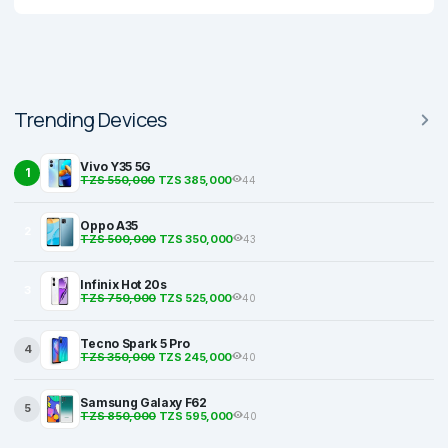
Trending Devices
Vivo Y35 5G
1
TZS 550,000
TZS 385,000
44
Oppo A35
2
TZS 500,000
TZS 350,000
43
Infinix Hot 20s
3
TZS 750,000
TZS 525,000
40
Tecno Spark 5 Pro
4
TZS 350,000
TZS 245,000
40
Samsung Galaxy F62
5
TZS 850,000
TZS 595,000
40