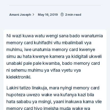
Amani Joseph
May 16, 2019
2 min read
Ni wazi kuwa watu wengi sana bado wanatumia
memory card kuhifadhi vitu mbalimbali vya
muhimu, iwe unatumia memory card kwenye
simu au hata kwenye kamera ya kidigitali ukweli
unabaki pale pale kwamba, bado memory card
ni sehemu muhimu ya vifaa vyetu vya
kielektroniki.
Lakini tatizo linakuja, mara nyingi memory card
hupoteza uwezo wake wa kufanya kazi bila
hata sababu ya msingi, yaani inakuwa kama vile
memory card hiyo imeisha muda wake wa