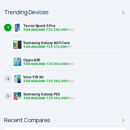
Trending Devices
Tecno Spark 5 Pro
1
TZS 350,000
TZS 245,000
92
Samsung Galaxy A03 Core
2
TZS 250,000
TZS 175,000
71
Oppo A35
3
TZS 500,000
TZS 350,000
65
Vivo Y35 5G
4
TZS 550,000
TZS 385,000
65
Samsung Galaxy F62
5
TZS 850,000
TZS 595,000
60
Recent Compares