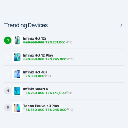
Trending Devices
Infinix Hot 12i
1
TZS 330,000
TZS 231,000
133
Infinix Hot 12 Play
2
TZS 350,000
TZS 245,000
128
Infinix Hot 40i
3
TZS 330,000
121
Infinix Smart 6
4
TZS 250,000
TZS 175,000
113
Tecno Pouvoir 3 Plus
5
TZS 350,000
TZS 245,000
107