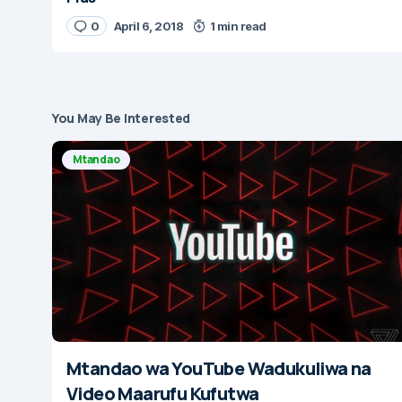
0
April 6, 2018
1 min read
You May Be Interested
Mtandao
Mtandao wa YouTube Wadukuliwa na
Video Maarufu Kufutwa