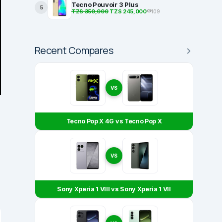
Tecno Pouvoir 3 Plus
5
TZS 350,000
TZS 245,000
109
Recent Compares
VS
Tecno Pop X 4G vs Tecno Pop X
VS
Sony Xperia 1 VIII vs Sony Xperia 1 VII