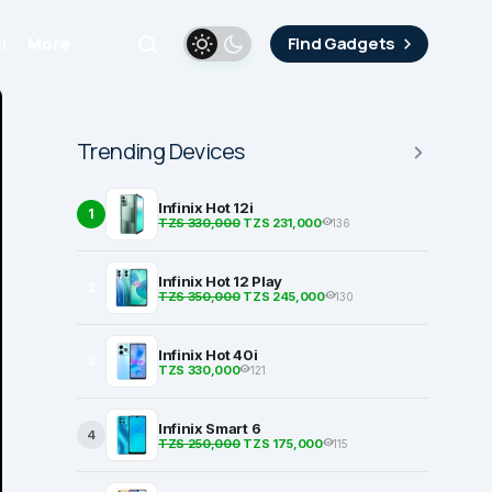
i
More
Find Gadgets
Trending Devices
Infinix Hot 12i
1
TZS 330,000
TZS 231,000
136
Infinix Hot 12 Play
2
TZS 350,000
TZS 245,000
130
Infinix Hot 40i
3
TZS 330,000
121
Infinix Smart 6
4
TZS 250,000
TZS 175,000
115