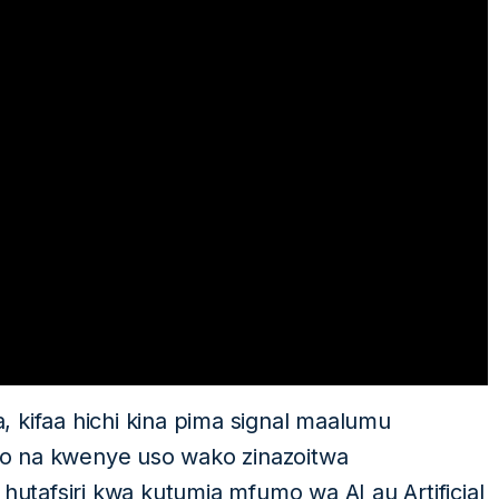
a, kifaa hichi kina pima signal maalumu
o na kwenye uso wako zinazoitwa
 hutafsiri kwa kutumia mfumo wa AI au Artificial