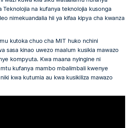
Teknolojia na kufanya teknolojia kusonga
leo nimekuandalia hii ya kifaa kipya cha kwanza
amu kutoka chuo cha MIT huko nchini
kwa sasa kinao uwezo maalum kusikia mawazo
nye kompyuta. Kwa maana nyingine ni
ia mtu kufanya mambo mbalimbali kwenye
oniki kwa kutumia au kwa kusikiliza mawazo