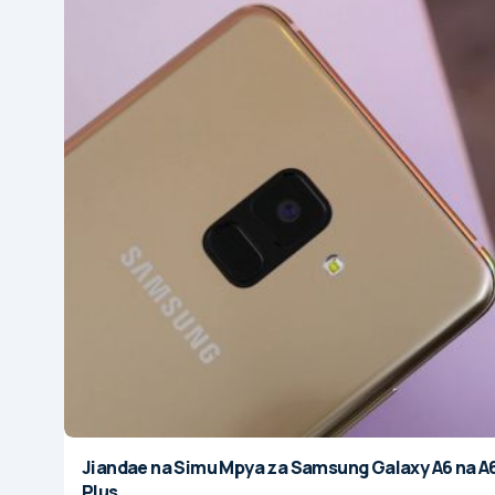
Jiandae na Simu Mpya za Samsung Galaxy A6 na A
Plus