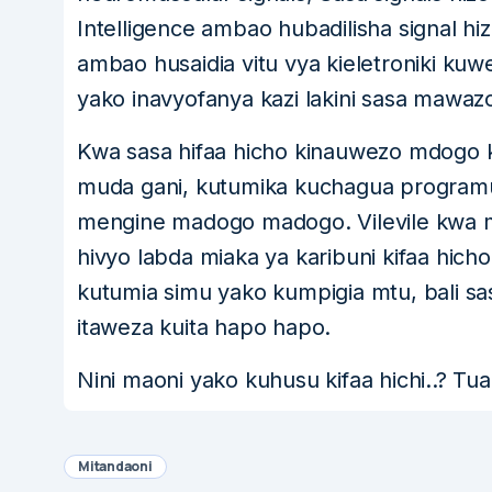
Intelligence ambao hubadilisha signal
ambao husaidia vitu vya kieletroniki kuw
yako inavyofanya kazi lakini sasa mawaz
Kwa sasa hifaa hicho kinauwezo mdogo 
muda gani, kutumika kuchagua program
mengine madogo madogo. Vilevile kwa m
hivyo labda miaka ya karibuni kifaa hic
kutumia simu yako kumpigia mtu, bali s
itaweza kuita hapo hapo.
Nini maoni yako kuhusu kifaa hichi..? T
Mitandaoni