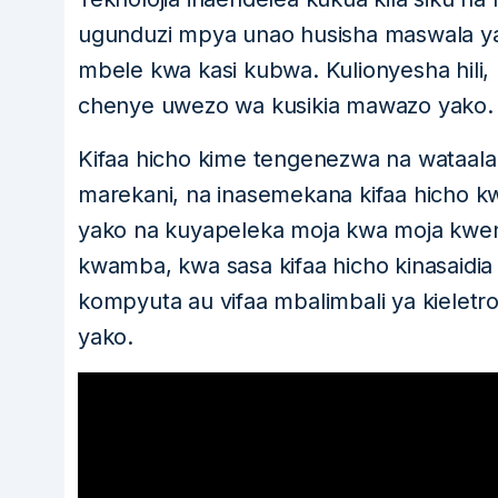
ugunduzi mpya unao husisha maswala ya 
mbele kwa kasi kubwa. Kulionyesha hili, 
chenye uwezo wa kusikia mawazo yako.
Kifaa hicho kime tengenezwa na wataal
marekani, na inasemekana kifaa hicho 
yako na kuyapeleka moja kwa moja kwe
kwamba, kwa sasa kifaa hicho kinasaid
kompyuta au vifaa mbalimbali ya kieletr
yako.