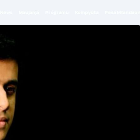
News
Maujanja
Programu
Kompyuta
Pesa Mtandaon