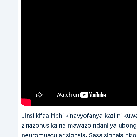
Jinsi kifaa hichi kinavyofanya kazi ni kuw
zinazohusika na mawazo ndani ya ubong
neuromuscular signals, Sasa signals hizo