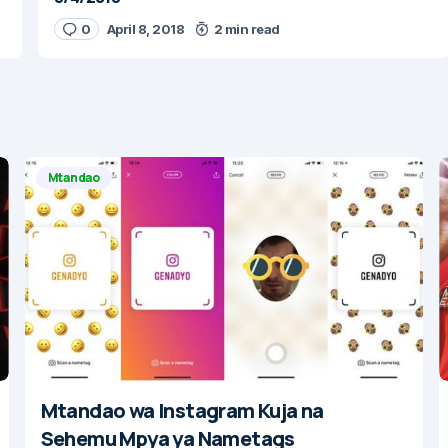
0
April 8, 2018
2 min read
Mtandao
Mtandao wa Instagram Kuja na
Sehemu Mpya ya Nametags