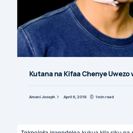
Kutana na Kifaa Chenye Uwezo 
Amani Joseph
April 6, 2018
1 min read
Teknolojia inaendelea kukua kila siku na