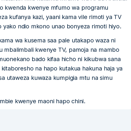
 hizo kwenda kwenye mfumo wa programu
eza kufanya kazi, yaani kama vile rimoti ya TV
o yako ndio mkono unao bonyeza rimoti hiyo.
kama wa kusema saa pale utakapo waza ni
u mbalimbali kwenye TV, pamoja na mambo
uonekano bado kifaa hicho ni kikubwa sana
ho kitaboresho na hapo kutakua hakuna haja ya
asa utaweza kuwaza kumpigia mtu na simu
uambie kwenye maoni hapo chini.