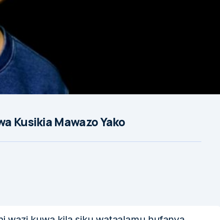
wa Kusikia Mawazo Yako
 ni wazi kuwa kila siku wataalamu hufanya