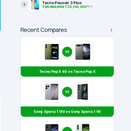
Tecno Pouvoir 3 Plus
5
TZS 350,000
TZS 245,000
73
Recent Compares
VS
Tecno Pop X 4G vs Tecno Pop X
VS
Sony Xperia 1 VIII vs Sony Xperia 1 VII