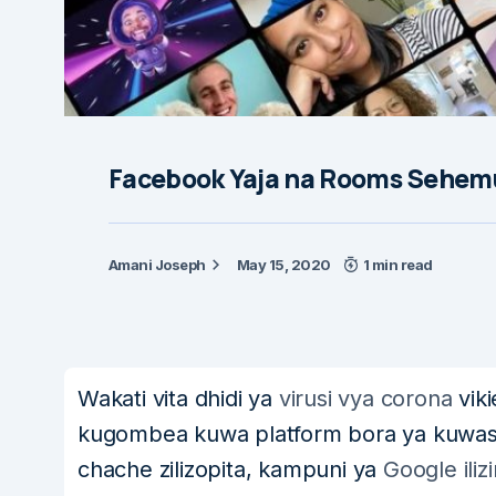
Facebook Yaja na Rooms Sehemu
Amani Joseph
May 15, 2020
1 min read
Wakati vita dhidi ya
virusi vya corona
viki
kugombea kuwa platform bora ya kuwasil
chache zilizopita, kampuni ya
Google ili