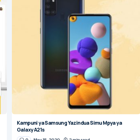
Kampuni ya Samsung Yazindua Simu Mpya ya
Galaxy A21s
0
May 15, 2020
2 min read