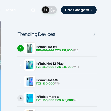
i
More
Find Gadgets
Trending Devices
Infinix Hot 12i
1
TZS 330,000
TZS 231,000
86
Infinix Hot 12 Play
2
TZS 350,000
TZS 245,000
84
Infinix Hot 40i
3
TZS 330,000
79
Infinix Smart 6
4
TZS 250,000
TZS 175,000
78