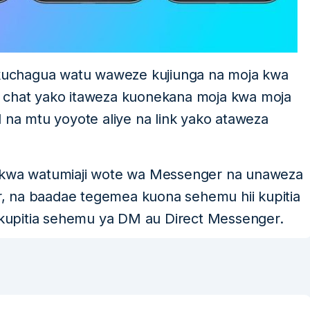
uchagua watu waweze kujiunga na moja kwa
o chat yako itaweza kuonekana moja kwa moja
a mtu yoyote aliye na link yako ataweza
a kwa watumiaji wote wa Messenger na unaweza
, na baadae tegemea kuona sehemu hii kupitia
kupitia sehemu ya DM au Direct Messenger.