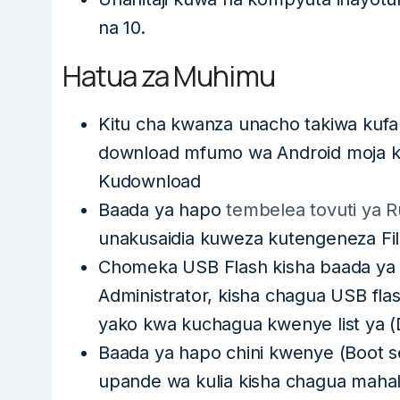
na 10.
Hatua za Muhimu
Kitu cha kwanza unacho takiwa kufa
download mfumo wa Android moja 
Kudownload
Baada ya hapo
tembelea tovuti ya 
unakusaidia kuweza kutengeneza Fi
Chomeka USB Flash kisha baada ya
Administrator, kisha chagua USB f
yako kwa kuchagua kwenye list ya (
Baada ya hapo chini kwenye (Boot sel
upande wa kulia kisha chagua mahali u