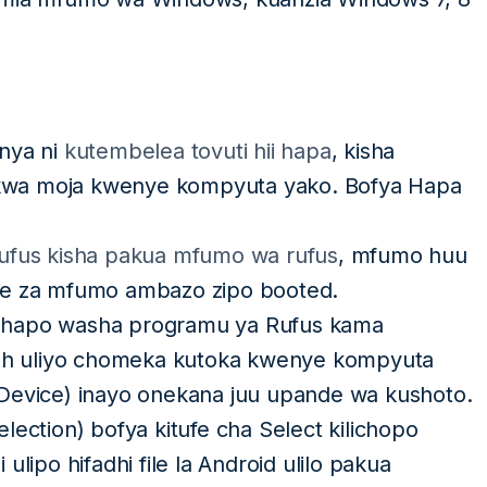
nya ni
kutembelea tovuti hii hapa
, kisha
kwa moja kwenye kompyuta yako. Bofya Hapa
Rufus kisha pakua mfumo wa rufus
, mfumo huu
le za mfumo ambazo zipo booted.
 hapo washa programu ya Rufus kama
lash uliyo chomeka kutoka kwenye kompyuta
Device) inayo onekana juu upande wa kushoto.
ection) bofya kitufe cha Select kilichopo
lipo hifadhi file la Android ulilo pakua