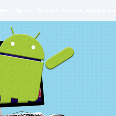
News
Maujanja
Programu
Kompyuta
Pesa Mtandaon