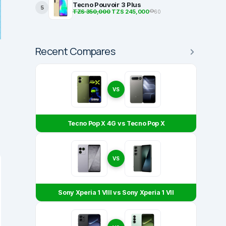
Tecno Pouvoir 3 Plus
5
TZS 350,000
TZS 245,000
60
Recent Compares
VS
Tecno Pop X 4G vs Tecno Pop X
VS
Sony Xperia 1 VIII vs Sony Xperia 1 VII