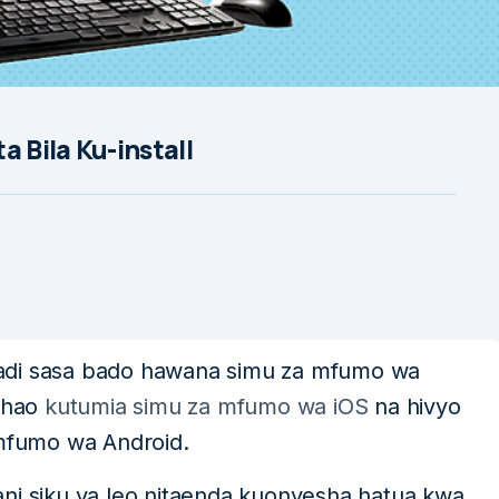
Bila Ku-install
adi sasa bado hawana simu za mfumo wa
u hao
kutumia simu za mfumo wa iOS
na hivyo
mfumo wa Android.
ni siku ya leo nitaenda kuonyesha hatua kwa