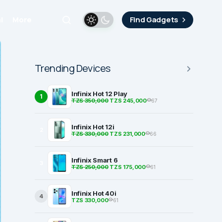
i
More
Find Gadgets
Trending Devices
Infinix Hot 12 Play
1
TZS 350,000
TZS 245,000
67
Infinix Hot 12i
2
TZS 330,000
TZS 231,000
66
Infinix Smart 6
3
TZS 250,000
TZS 175,000
61
Infinix Hot 40i
4
TZS 330,000
61