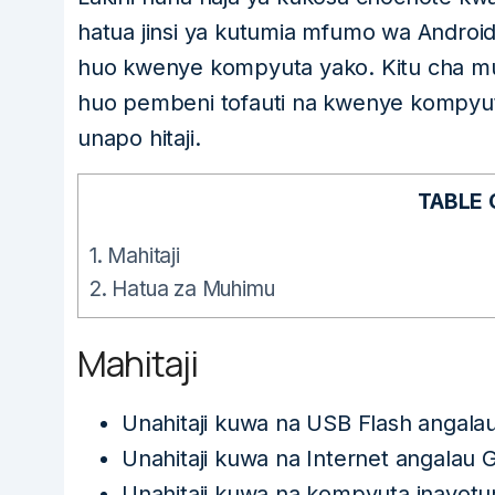
hatua jinsi ya kutumia mfumo wa Androi
huo kwenye kompyuta yako. Kitu cha muh
huo pembeni tofauti na kwenye kompyut
unapo hitaji.
TABLE
1.
Mahitaji
2.
Hatua za Muhimu
Mahitaji
Unahitaji kuwa na USB Flash angala
Unahitaji kuwa na Internet angalau G
Unahitaji kuwa na kompyuta inayot