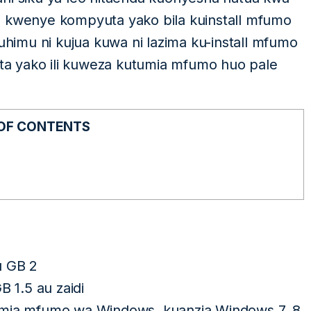
d kwenye kompyuta yako bila kuinstall mfumo
imu ni kujua kuwa ni lazima ku-install mfumo
a yako ili kuweza kutumia mfumo huo pale
 OF CONTENTS
u GB 2
B 1.5 au zaidi
umia mfumo wa Windows, kuanzia Windows 7, 8