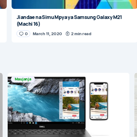
Jiandae na Simu Mpya ya Samsung Galaxy M21
(Machi 16)
0
March 11, 2020
2 min read
Maujanja