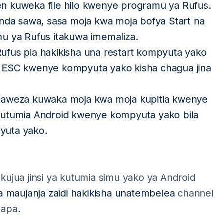
n kuweka file hilo kwenye programu ya Rufus.
enda sawa, sasa moja kwa moja bofya Start na
u ya Rufus itakuwa imemaliza.
fus pia hakikisha una restart kompyuta yako
 ESC kwenye kompyuta yako kisha chagua jina
taweza kuwaka moja kwa moja kupitia kwenye
kutumia Android kwenye kompyuta yako bila
yuta yako.
ujua jinsi ya kutumia simu yako ya Android
 maujanja zaidi hakikisha unatembelea
channel
hapa
.