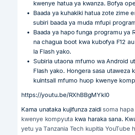
kwenye hatua ya kwanza. Bofya ope
Baada ya kuhakiki hatua zote zime 
subiri baada ya muda mfupi program
Baada ya hapo funga programu ya Ru
na chagua boot kwa kubofya F12 au
la Flash yako.
Subiria utaona mfumo wa Android u
Flash yako. Hongera sasa utaweza 
kuintsall mfumo huop kwenye komp
https://youtu.be/RXhBBgMYkl0
Kama unataka kujifunza zaidi
soma hapa k
kwenye kompyuta
kwa haraka sana. Kwa
yetu ya Tanzania Tech kupitia YouTube 