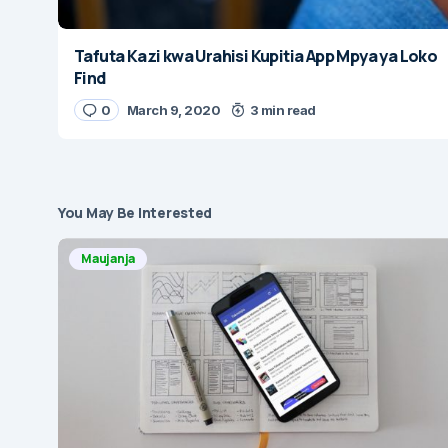
Tafuta Kazi kwa Urahisi Kupitia App Mpya ya Loko
Find
0
March 9, 2020
3 min read
You May Be Interested
Maujanja