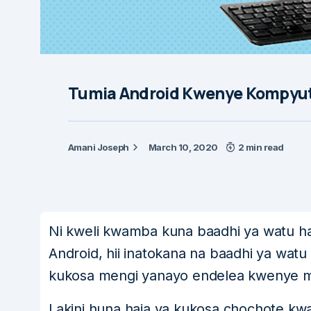
Tumia Android Kwenye Kompyuta 
Amani Joseph
March 10, 2020
2 min read
Ni kweli kwamba kuna baadhi ya watu h
Android, hii inatokana na baadhi ya wat
kukosa mengi yanayo endelea kwenye 
Lakini huna haja ya kukosa chochote kwa