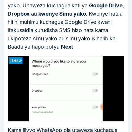
yako. Unaweza kuchagua kati ya
Google Drive
,
Dropbox
au
kwenye Simu yako
. Kwenye hatua
hii ni muhimu kuchagua Google Drive kwani
itakusaidia kurudisha SMS hizo hata kama
ukipoteza simu yako au simu yako ikiharibika.
Baada ya hapo bofya
Next
Kama ilivyo WhatsApp pia utaweza kuchagua