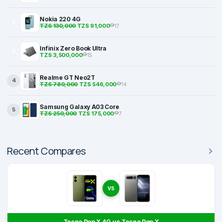
Nokia 220 4G
2
TZS 130,000
TZS 91,000
17
Infinix Zero Book Ultra
3
TZS 3,500,000
15
Realme GT Neo2T
4
TZS 780,000
TZS 546,000
14
Samsung Galaxy A03 Core
5
TZS 250,000
TZS 175,000
7
Recent Compares
VS
Tecno Pop X 4G vs Tecno Pop X