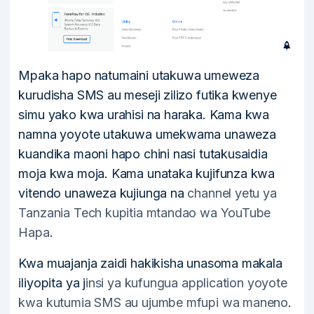
Mpaka hapo natumaini utakuwa umeweza
kurudisha SMS au meseji zilizo futika kwenye
simu yako kwa urahisi na haraka. Kama kwa
namna yoyote utakuwa umekwama unaweza
kuandika maoni hapo chini nasi tutakusaidia
moja kwa moja. Kama unataka kujifunza kwa
vitendo unaweza kujiunga na
channel yetu ya
Tanzania Tech kupitia mtandao wa YouTube
Hapa
.
Kwa muajanja zaidi hakikisha unasoma makala
iliyopita ya j
insi ya kufungua application yoyote
kwa kutumia SMS au ujumbe mfupi wa maneno
.