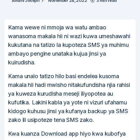
Amani Joseph
November 28, 2022
3 min read
Kama wewe ni mmoja wa watu ambao
wanasoma makala hii ni wazi kuwa umeshawahi
kukutana na tatizo la kupoteza SMS ya muhimu
ambayo pengine unataka kujua jinsi ya
kuirudisha.
Kama unalo tatizo hilo basi endelea kusoma
makala hii hadi mwisho nitakufundisha njia rahisi
ya kuweza kurudisha meseji iliyopotea au
kufutika. Lakini kabla ya yote ni vizuri ufahamu
kidogo kuhusu jinsi ya kufanya backup ya SMS
zako ili usipoteze tena SMS zako.
Kwa kuanza Download app hiyo kwa kubofya