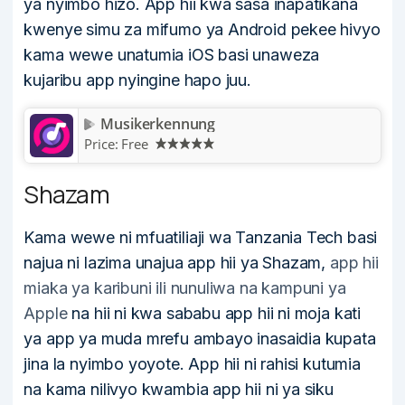
ya nyimbo hizo. App hii kwa sasa inapatikana
kwenye simu za mifumo ya Android pekee hivyo
kama wewe unatumia iOS basi unaweza
kujaribu app nyingine hapo juu.
Musikerkennung
Price:
Free
Shazam
Kama wewe ni mfuatiliaji wa Tanzania Tech basi
najua ni lazima unajua app hii ya Shazam,
app hii
miaka ya karibuni ili nunuliwa na kampuni ya
Apple
na hii ni kwa sababu app hii ni moja kati
ya app ya muda mrefu ambayo inasaidia kupata
jina la nyimbo yoyote. App hii ni rahisi kutumia
na kama nilivyo kwambia app hii ni ya siku