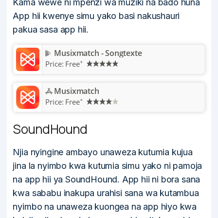
Kama wewe ni mpenzi wa muziki na bado huna
App hii kwenye simu yako basi nakushauri
pakua sasa app hii.
Musixmatch - Songtexte
+
Price:
Free
Musixmatch
+
Price:
Free
SoundHound
Njia nyingine ambayo unaweza kutumia kujua
jina la nyimbo kwa kutumia simu yako ni pamoja
na app hii ya SoundHound. App hii ni bora sana
kwa sababu inakupa urahisi sana wa kutambua
nyimbo na unaweza kuongea na app hiyo kwa