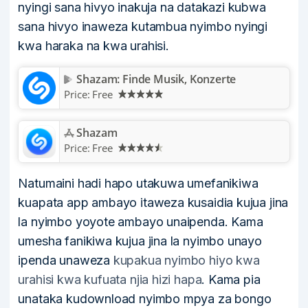
nyingi sana hivyo inakuja na datakazi kubwa
sana hivyo inaweza kutambua nyimbo nyingi
kwa haraka na kwa urahisi.
Shazam: Finde Musik, Konzerte
Price:
Free
Shazam
Price:
Free
Natumaini hadi hapo utakuwa umefanikiwa
kuapata app ambayo itaweza kusaidia kujua jina
la nyimbo yoyote ambayo unaipenda. Kama
umesha fanikiwa kujua jina la nyimbo unayo
ipenda unaweza
kupakua nyimbo hiyo kwa
urahisi kwa kufuata njia hizi hapa
. Kama pia
unataka kudownload nyimbo mpya za bongo