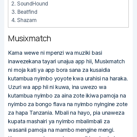
2.
SoundHound
3.
Beatfind
4.
Shazam
Musixmatch
Kama wewe ni mpenzi wa muziki basi
inawezekana tayari unajua app hii, Musixmatch
ni moja kati ya app bora sana za kusaidia
kutambua nyimbo yoyote kwa urahisi na haraka.
Uzuri wa app hii ni kuwa, ina uwezo wa
kutambua nyimbo za aina zote ikiwa pamoja na
nyimbo za bongo flava na nyimbo nyingine zote
za hapa Tanzania. Mbali na hayo, pia unaweza
kupata mashairi ya nyimbo mbalimbali za
wasanii pamoja na mambo mengine mengi.