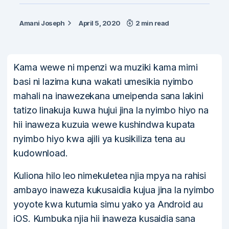
Amani Joseph
April 5, 2020
2 min read
Kama wewe ni mpenzi wa muziki kama mimi
basi ni lazima kuna wakati umesikia nyimbo
mahali na inawezekana umeipenda sana lakini
tatizo linakuja kuwa hujui jina la nyimbo hiyo na
hii inaweza kuzuia wewe kushindwa kupata
nyimbo hiyo kwa ajili ya kusikiliza tena au
kudownload.
Kuliona hilo leo nimekuletea njia mpya na rahisi
ambayo inaweza kukusaidia kujua jina la nyimbo
yoyote kwa kutumia simu yako ya Android au
iOS. Kumbuka njia hii inaweza kusaidia sana