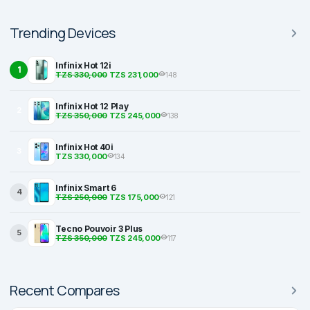
Trending Devices
Infinix Hot 12i
1
TZS 330,000
TZS 231,000
148
Infinix Hot 12 Play
2
TZS 350,000
TZS 245,000
138
Infinix Hot 40i
3
TZS 330,000
134
Infinix Smart 6
4
TZS 250,000
TZS 175,000
121
Tecno Pouvoir 3 Plus
5
TZS 350,000
TZS 245,000
117
Recent Compares