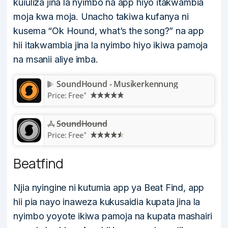
kuiuliza jina la nyimbo na app hiyo itakwambia
moja kwa moja. Unacho takiwa kufanya ni
kusema “Ok Hound, what’s the song?” na app
hii itakwambia jina la nyimbo hiyo ikiwa pamoja
na msanii aliye imba.
SoundHound - Musikerkennung
+
Price:
Free
SoundHound
+
Price:
Free
Beatfind
Njia nyingine ni kutumia app ya Beat Find, app
hii pia nayo inaweza kukusaidia kupata jina la
nyimbo yoyote ikiwa pamoja na kupata mashairi