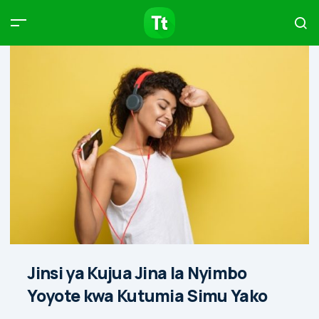
Products
Compare
Articles
Type to start searching…
Jinsi ya Kujua Jina la Nyimbo
Yoyote kwa Kutumia Simu Yako