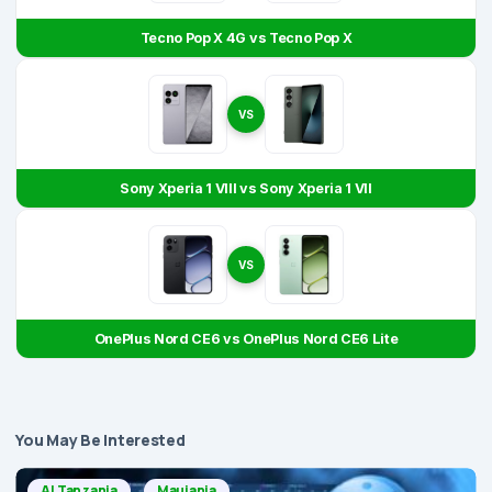
Tecno Pop X 4G vs Tecno Pop X
VS
Sony Xperia 1 VIII vs Sony Xperia 1 VII
VS
OnePlus Nord CE6 vs OnePlus Nord CE6 Lite
You May Be Interested
AI Tanzania
Maujanja