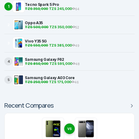
Tecno Spark 5 Pro
1
TZS 350,000
TZS 245,000
64
Oppo A35
2
TZS 500,000
TZS 350,000
52
Vivo Y35 5G
3
TZS 550,000
TZS 385,000
49
Samsung Galaxy F62
4
TZS 850,000
TZS 595,000
48
Samsung Galaxy A03 Core
5
TZS 250,000
TZS 175,000
46
Recent Compares
VS