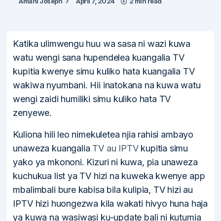
Amani Joseph
April 7, 2024
2 min read
Katika ulimwengu huu wa sasa ni wazi kuwa
watu wengi sana hupendelea kuangalia TV
kupitia kwenye simu kuliko hata kuangalia TV
wakiwa nyumbani. Hii inatokana na kuwa watu
wengi zaidi humiliki simu kuliko hata TV
zenyewe.
Kuliona hili leo nimekuletea njia rahisi ambayo
unaweza kuangalia
TV au IPTV
kupitia simu
yako ya mkononi. Kizuri ni kuwa, pia unaweza
kuchukua list ya TV hizi na kuweka kwenye app
mbalimbali bure kabisa bila kulipia, TV hizi au
IPTV hizi huongezwa kila wakati hivyo huna haja
ya kuwa na wasiwasi ku-update bali ni kutumia