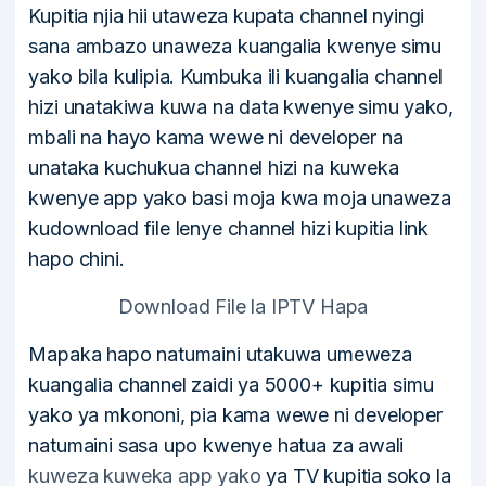
Kupitia njia hii utaweza kupata channel nyingi
sana ambazo unaweza kuangalia kwenye simu
yako bila kulipia. Kumbuka ili kuangalia channel
hizi unatakiwa kuwa na data kwenye simu yako,
mbali na hayo kama wewe ni developer na
unataka kuchukua channel hizi na kuweka
kwenye app yako basi moja kwa moja unaweza
kudownload file lenye channel hizi kupitia link
hapo chini.
Download File la IPTV Hapa
Mapaka hapo natumaini utakuwa umeweza
kuangalia channel zaidi ya 5000+ kupitia simu
yako ya mkononi, pia kama wewe ni developer
natumaini sasa upo kwenye hatua za awali
kuweza kuweka app yako
ya TV kupitia soko la