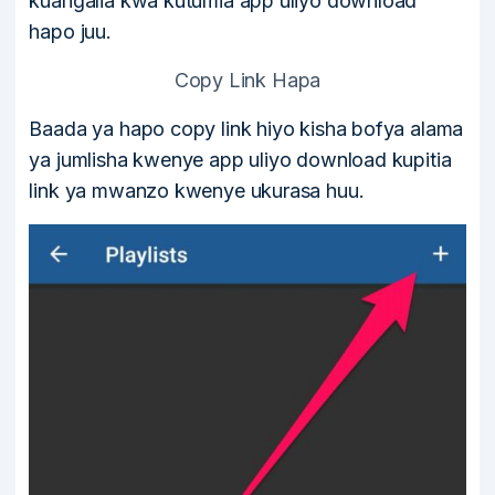
kuangalia kwa kutumia app uliyo download
hapo juu.
Copy Link Hapa
Baada ya hapo copy link hiyo kisha bofya alama
ya jumlisha kwenye app uliyo download kupitia
link ya mwanzo kwenye ukurasa huu.