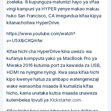
zoeleka. Ili kupunguza matumizi hayo ya vifaa
vingi kampuni ya HYPER yenye makao makuu
huko San Francisco, CA imegundua kifaa kipya
kitanachoitwa HyperDrive.
https://www.youtube.com/watch?
v=U5XlbCKQm1w
Kifaa hichi cha HyperDrive kina uwezo wa
kufanya kompyuta yako ya MacBook Pro ya
Mwaka 2016 kutumia port za kawaida za USB,
HDMI na nyingine nyingi. Kwa sasa kifaa hichi
kipo kwenye hatua za ambapo watengenezaji
wake wanaomba msaada ili kumalizia kifaa
hicho, kama unataka kutoa msaada unaweza
kutembelea tovuti ya
Kickstarter.com
.
Kifaa hicho kwa sasa kinauzwa kwa dollar za