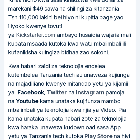
marekani $49 sawa na shilingi za kitanzania
Tsh 110,000 lakini bei hiyo ni kupitia page yao
iliyoko kwenye tovuti
ya
Kickstarter.com
ambayo husaidia wajaria mali
kupata msaada kutoka kwa watu mbalimbali ili
kufanikisha kuingiza bidhaa zao sokoni.
Kwa habari zaidi za teknolojia endelea
kutembelea Tanzania tech au unaweza kujiunga
na majadiliano kwenye mitandao yetu ya kijamii
ya
Facebook
,
Twitter
na
Instagram
pamoja
na
Youtube
kama unataka kujifunza mambo
mbalimbali ya teknolojia kwa njia ya Video. Pia
kama unataka kupata habari zote za teknolojia
kwa haraka unaweza kudownload sasa App
yetu ya Tanzania tech kutoka
Play Store
na hivi