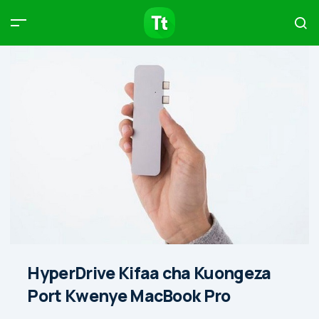
Products
Compare
Articles
Type to start searching…
HyperDrive Kifaa cha Kuongeza
Port Kwenye MacBook Pro