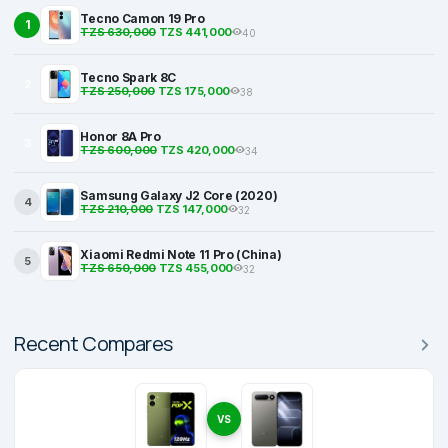
Tecno Camon 19 Pro
1
TZS 630,000
TZS 441,000
40
Tecno Spark 8C
2
TZS 250,000
TZS 175,000
38
Honor 8A Pro
3
TZS 600,000
TZS 420,000
34
Samsung Galaxy J2 Core (2020)
4
TZS 210,000
TZS 147,000
32
Xiaomi Redmi Note 11 Pro (China)
5
TZS 650,000
TZS 455,000
32
Recent Compares
VS