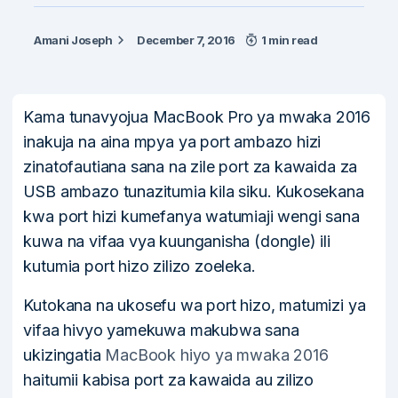
Amani Joseph
December 7, 2016
1 min read
Kama tunavyojua MacBook Pro ya mwaka 2016
inakuja na aina mpya ya port ambazo hizi
zinatofautiana sana na zile port za kawaida za
USB ambazo tunazitumia kila siku. Kukosekana
kwa port hizi kumefanya watumiaji wengi sana
kuwa na vifaa vya kuunganisha (dongle) ili
kutumia port hizo zilizo zoeleka.
Kutokana na ukosefu wa port hizo, matumizi ya
vifaa hivyo yamekuwa makubwa sana
ukizingatia
MacBook hiyo ya mwaka 2016
haitumii kabisa port za kawaida au zilizo