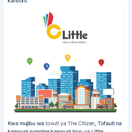
karibuni.
Kwa mujibu wa
tovuti ya The Citizen
, Tofauti na
kampuni nyingine kampuni hiyo ya Little