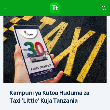
Products
Compare
Articles
Type to start searching…
Kampuni ya Kutoa Huduma za
Taxi ‘Little’ Kuja Tanzania