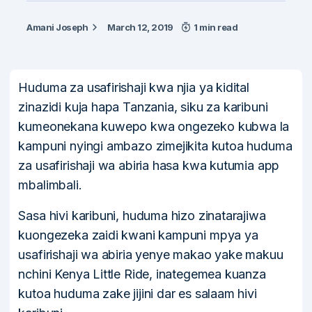
Amani Joseph
March 12, 2019
1 min read
Huduma za usafirishaji kwa njia ya kidital
zinazidi kuja hapa Tanzania, siku za karibuni
kumeonekana kuwepo kwa ongezeko kubwa la
kampuni nyingi ambazo zimejikita kutoa huduma
za usafirishaji wa abiria hasa kwa kutumia app
mbalimbali.
Sasa hivi karibuni, huduma hizo zinatarajiwa
kuongezeka zaidi kwani kampuni mpya ya
usafirishaji wa abiria yenye makao yake makuu
nchini Kenya Little Ride, inategemea kuanza
kutoa huduma zake jijini dar es salaam hivi