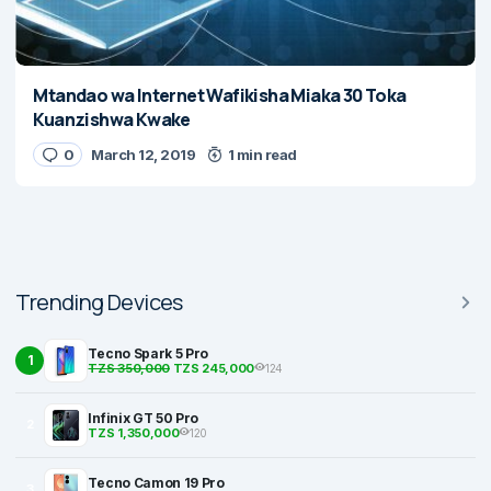
Mtandao wa Internet Wafikisha Miaka 30 Toka
Kuanzishwa Kwake
0
March 12, 2019
1 min read
Trending Devices
Tecno Spark 5 Pro
1
TZS 350,000
TZS 245,000
124
Infinix GT 50 Pro
2
TZS 1,350,000
120
Tecno Camon 19 Pro
3