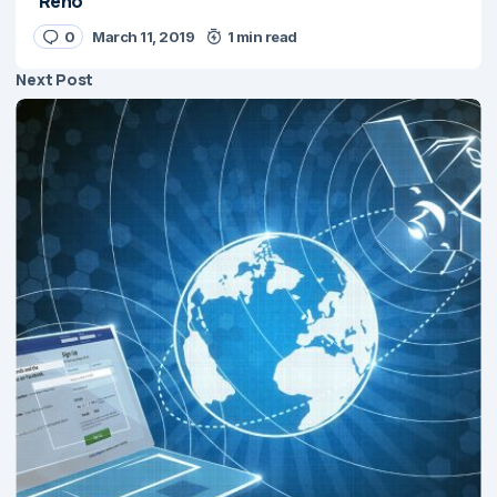
‘Reno’
0
March 11, 2019
1 min read
Next Post