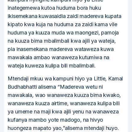
inategemewa kutoa huduma bora huku
ikisemekana kuwasaidia zaidi madereva kupata
kipato kwa kuja na huduma za zaidi kama vile
huduma ya kuuza muda wa maongezi, pamoja
na kuuza bima mbalimbali kwa ajili ya wateja,
pia inasemekana madereva wataweza kuwa
mawakala ambao wanaweza kutumiwa na
wateja kuweza kulipa bili mbalimbali.
Mtendaji mkuu wa kampuni hiyo ya Little, Kamal
Budhabhatti alisema “Madereva wetu ni
mawakala, wao wanaweza kuuza bima kwako,
wanaweza kuuza airtime, wanaweza kulipa bili
ya umeme na maji kwa ajili yenu na wanaweza
kufanya mambo yote madogo, na hivyo
huongeza mapato yao,”alisema mtendaji huyo.