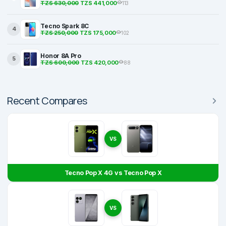
TZS 630,000
TZS 441,000
113
Tecno Spark 8C
4
TZS 250,000
TZS 175,000
102
Honor 8A Pro
5
TZS 600,000
TZS 420,000
88
Recent Compares
VS
Tecno Pop X 4G vs Tecno Pop X
VS