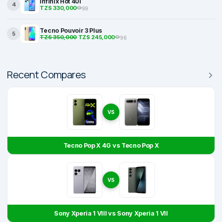
Infinix Hot 40i
4
TZS 330,000
99
Tecno Pouvoir 3 Plus
5
TZS 350,000
TZS 245,000
96
Recent Compares
VS
Tecno Pop X 4G vs Tecno Pop X
VS
Sony Xperia 1 VIII vs Sony Xperia 1 VII