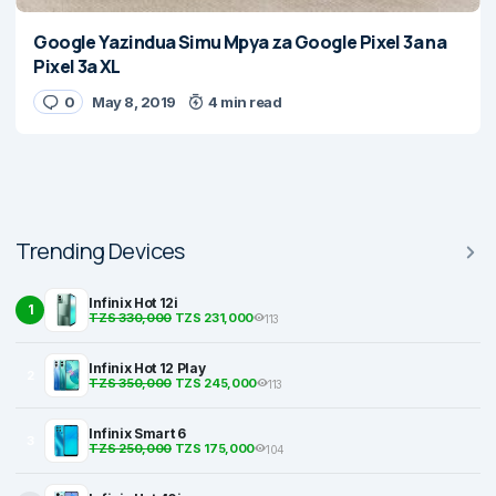
Google Yazindua Simu Mpya za Google Pixel 3a na
Pixel 3a XL
0
May 8, 2019
4 min read
Trending Devices
Infinix Hot 12i
1
TZS 330,000
TZS 231,000
113
Infinix Hot 12 Play
2
TZS 350,000
TZS 245,000
113
Infinix Smart 6
3
TZS 250,000
TZS 175,000
104