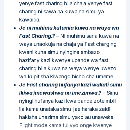
yenye fast charing bila chaja yenye fast
charing ni sawa na kuwa na simu ya
kawaida.
Je ni muhimu kutumia kuwa na waya wa
Fast Charing.?
– Ni muhimu sana kuwa na
waya unaokuja na chaja ya Fast charging
kwani kuna simu nyingine ambazo
hazifanyikazi kwenye upande wa fast
charing bila kuwa na waya wenye uwezo
wa kupitisha kiwango hicho cha umeme.
Je Fast charing hufanya kazi wakati simu
ikiwa imewashwa au imezimwa.?
– Simu
nyingi hufanya kazi kwa pande zote mbili
ila kama unataka simu ijae haraka zaidi
hakisha unazima simu yako au unaweka
Flight mode kama tulivyo onge kwenye