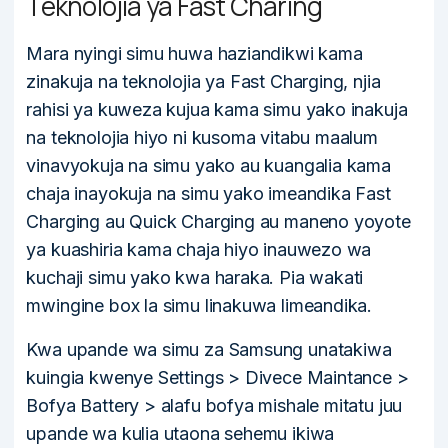
Teknolojia ya Fast Charing
Mara nyingi simu huwa haziandikwi kama
zinakuja na teknolojia ya Fast Charging, njia
rahisi ya kuweza kujua kama simu yako inakuja
na teknolojia hiyo ni kusoma vitabu maalum
vinavyokuja na simu yako au kuangalia kama
chaja inayokuja na simu yako imeandika Fast
Charging au Quick Charging au maneno yoyote
ya kuashiria kama chaja hiyo inauwezo wa
kuchaji simu yako kwa haraka. Pia wakati
mwingine box la simu linakuwa limeandika.
Kwa upande wa simu za Samsung unatakiwa
kuingia kwenye Settings > Divece Maintance >
Bofya Battery > alafu bofya mishale mitatu juu
upande wa kulia utaona sehemu ikiwa