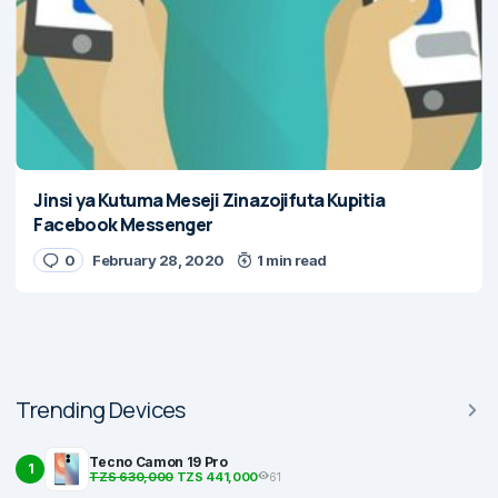
Jinsi ya Kutuma Meseji Zinazojifuta Kupitia
Facebook Messenger
0
February 28, 2020
1 min read
Trending Devices
Tecno Camon 19 Pro
1
TZS 630,000
TZS 441,000
61