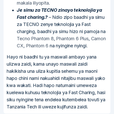
makala iliyopita
.
Je simu za TECNO zinayo teknolojia ya
Fast charing.?
– Ndio zipo baadhi ya simu
za TECNO zenye teknolojia ya Fast
charging, baadhi ya simu hizo ni pamoja na
Tecno Phantom 8
,
Phantom 6 Plus
,
Camon
CX
,
Phantom 6
na nyingine nyingi.
Hayo ni baadhi tu ya maswali ambayo yana
ulizwa zaidi, kama unayo maswali zaidi
hakikisha una uliza kupitia sehemu ya maoni
hapo chini nami nakuahidi nitajibu maswali yako
kwa wakati. Hadi hapo natumaini umeweza
kuelewa kuhusu teknolojia ya Fast Charing, hasi
siku nyingine tena endelea kutembelea tovuti ya
Tanzania Tech ili uweze kujifunza zaidi.