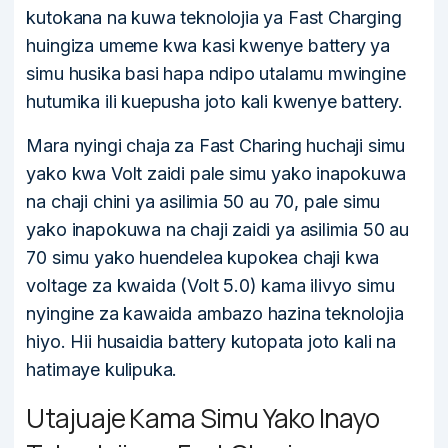
kutokana na kuwa teknolojia ya Fast Charging
huingiza umeme kwa kasi kwenye battery ya
simu husika basi hapa ndipo utalamu mwingine
hutumika ili kuepusha joto kali kwenye battery.
Mara nyingi chaja za Fast Charing huchaji simu
yako kwa Volt zaidi pale simu yako inapokuwa
na chaji chini ya asilimia 50 au 70, pale simu
yako inapokuwa na chaji zaidi ya asilimia 50 au
70 simu yako huendelea kupokea chaji kwa
voltage za kwaida (Volt 5.0) kama ilivyo simu
nyingine za kawaida ambazo hazina teknolojia
hiyo. Hii husaidia battery kutopata joto kali na
hatimaye kulipuka.
Utajuaje Kama Simu Yako Inayo