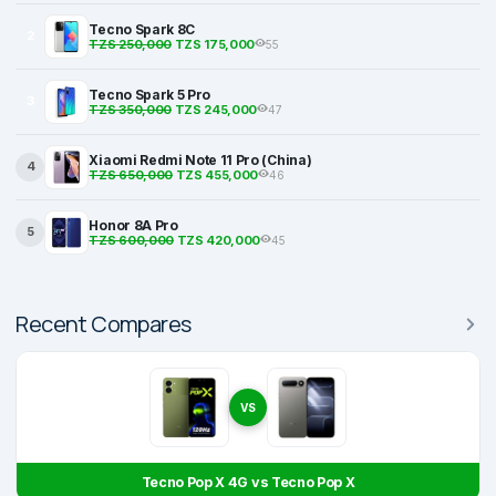
Tecno Spark 8C
2
TZS 250,000
TZS 175,000
55
Tecno Spark 5 Pro
3
TZS 350,000
TZS 245,000
47
Xiaomi Redmi Note 11 Pro (China)
4
TZS 650,000
TZS 455,000
46
Honor 8A Pro
5
TZS 600,000
TZS 420,000
45
Recent Compares
VS
Tecno Pop X 4G vs Tecno Pop X