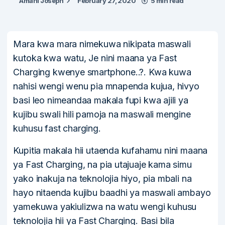
Amani Joseph
February 27, 2020
5 min read
Mara kwa mara nimekuwa nikipata maswali
kutoka kwa watu, Je nini maana ya Fast
Charging kwenye smartphone..?. Kwa kuwa
nahisi wengi wenu pia mnapenda kujua, hivyo
basi leo nimeandaa makala fupi kwa ajili ya
kujibu swali hili pamoja na maswali mengine
kuhusu fast charging.
Kupitia makala hii utaenda kufahamu nini maana
ya Fast Charging, na pia utajuaje kama simu
yako inakuja na teknolojia hiyo, pia mbali na
hayo nitaenda kujibu baadhi ya maswali ambayo
yamekuwa yakiulizwa na watu wengi kuhusu
teknolojia hii ya Fast Charging. Basi bila