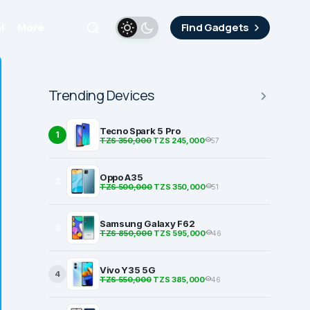
i
More
Find Gadgets
Trending Devices
Tecno Spark 5 Pro
1
TZS 350,000
TZS 245,000
57
Oppo A35
2
TZS 500,000
TZS 350,000
51
Samsung Galaxy F62
3
TZS 850,000
TZS 595,000
46
Vivo Y35 5G
4
TZS 550,000
TZS 385,000
46