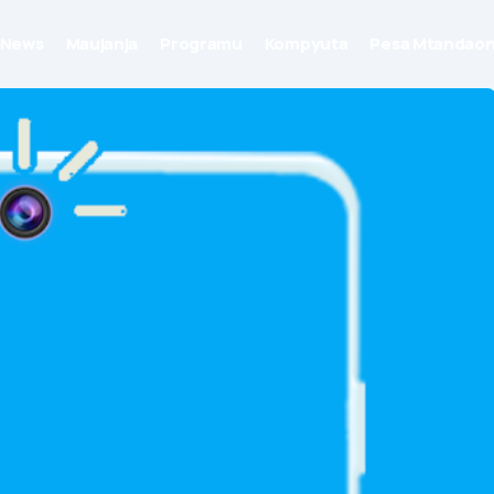
News
Maujanja
Programu
Kompyuta
Pesa Mtandaon