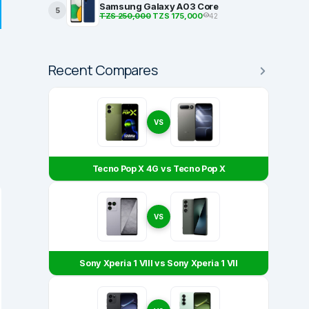
Samsung Galaxy A03 Core
5
TZS 250,000
TZS 175,000
42
Recent Compares
VS
Tecno Pop X 4G vs Tecno Pop X
VS
Sony Xperia 1 VIII vs Sony Xperia 1 VII