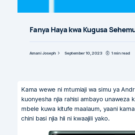
Fanya Haya kwa Kugusa Sehemu
Amani Joseph
September 10, 2023
1 min read
Kama wewe ni mtumiaji wa simu ya Android 
kuonyesha njia rahisi ambayo unaweza 
mbele kuwa kitufe maalaum, yaani kam
chini basi njia hii ni kwaajili yako.