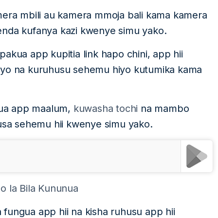
amera mbili au kamera mmoja bali kama kamera
itaenda kufanya kazi kwenye simu yako.
akua app kupitia link hapo chini, app hii
hiyo na kuruhusu sehemu hiyo kutumika kama
gua app maalum,
kuwasha tochi
na mambo
sa sehemu hii kwenye simu yako.
o la Bila Kununua
fungua app hii na kisha ruhusu app hii