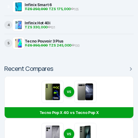
Infinix Smart 6
3
TZS 250,000
TZS 175,000
105
Infinix Hot 40i
4
TZS 330,000
101
Tecno Pouvoir 3 Plus
5
TZS 350,000
TZS 245,000
100
Recent Compares
VS
Tecno Pop X 4G vs Tecno Pop X
VS