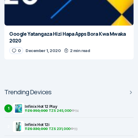
Google Yatangaza Hizi Hapa Apps Bora Kwa Mwaka
2020
0
December 1, 2020
2 min read
Trending Devices
Infinix Hot 12 Play
1
TZS 350,000
TZS 245,000
114
Infinix Hot 12i
2
TZS 330,000
TZS 231,000
113