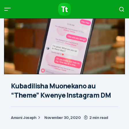
Products
Compare
Articles
Type to start searching…
Kubadilisha Muonekano au
“Theme” Kwenye Instagram DM
Amani Joseph
November 30, 2020
2 min read