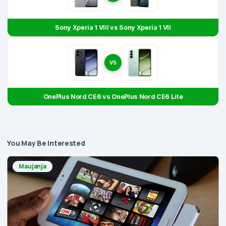
Sony Xperia 1 VIII vs Sony Xperia 1 VII
VS
OnePlus Nord CE6 vs OnePlus Nord CE6 Lite
You May Be Interested
Maujanja