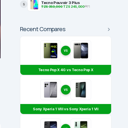
Tecno Pouvoir 3 Plus
5
TZS 350,000
TZS 245,000
71
Recent Compares
VS
Tecno Pop X 4G vs Tecno Pop X
VS
Sony Xperia 1 VIII vs Sony Xperia 1 VII