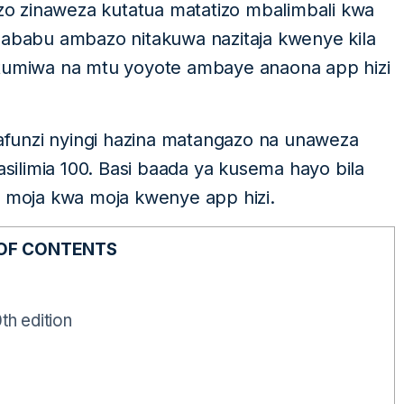
o zinaweza kutatua matatizo mbalimbali kwa
sababu ambazo nitakuwa nazitaja kwenye kila
utumiwa na mtu yoyote ambaye anaona app hizi
anafunzi nyingi hazina matangazo na unaweza
asilimia 100. Basi baada ya kusema hayo bila
moja kwa moja kwenye app hizi.
 OF CONTENTS
h edition