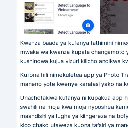
Kwanza baada ya kufanya tathimini nim
mwaka wa kwanza kupata changamoto ya 
kushindwa kujua vizuri kilicho andikwa kw
Kuliona hili nimekuletea app ya Photo Tr
maneno yote kwenye karatasi yako na ku
Unachotakiwa kufanya ni kupakua app h
swahili na moja kwa moja nyooshea kam
maandishi ya lugha ya kiingereza na bof
kioo chako utaweza kuona tafsiri ya man