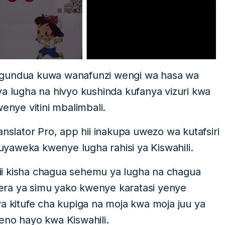
egundua kuwa wanafunzi wengi wa hasa wa
lugha na hivyo kushinda kufanya vizuri kwa
enye vitini mbalimbali.
anslator Pro, app hii inakupa uwezo wa kutafsiri
yaweka kwenye lugha rahisi ya Kiswahili.
ii kisha chagua sehemu ya lugha na chagua
era ya simu yako kwenye karatasi yenye
ya kitufe cha kupiga na moja kwa moja juu ya
eno hayo kwa Kiswahili.