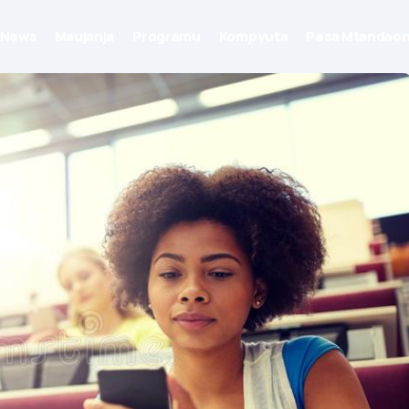
News
Maujanja
Programu
Kompyuta
Pesa Mtandaon