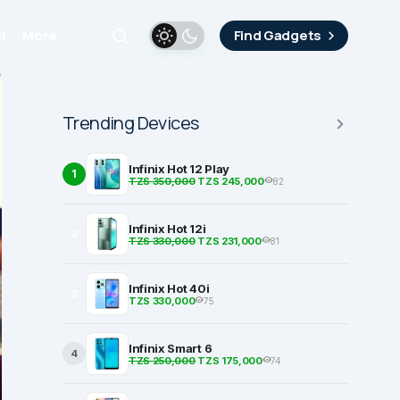
i
More
Find Gadgets
Trending Devices
Infinix Hot 12 Play
1
TZS 350,000
TZS 245,000
82
Infinix Hot 12i
2
TZS 330,000
TZS 231,000
81
Infinix Hot 40i
3
TZS 330,000
75
Infinix Smart 6
4
TZS 250,000
TZS 175,000
74