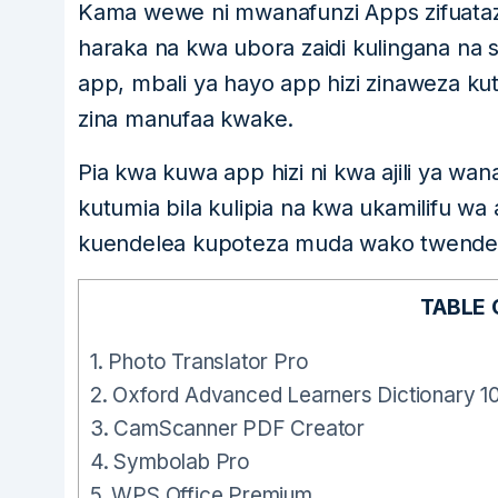
Kama wewe ni mwanafunzi Apps zifuataz
haraka na kwa ubora zaidi kulingana na 
app, mbali ya hayo app hizi zinaweza k
zina manufaa kwake.
Pia kwa kuwa app hizi ni kwa ajili ya w
kutumia bila kulipia na kwa ukamilifu wa 
kuendelea kupoteza muda wako twende 
TABLE
1.
Photo Translator Pro
2.
Oxford Advanced Learners Dictionary 10t
3.
CamScanner PDF Creator
4.
Symbolab Pro
5.
WPS Office Premium