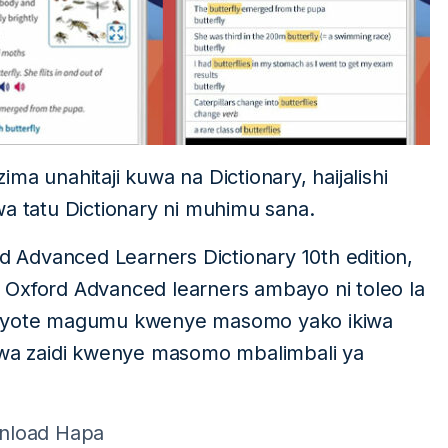
ma unahitaji kuwa na Dictionary, haijalishi
tatu Dictionary ni muhimu sana.
rd Advanced Learners Dictionary 10th edition,
ary Oxford Advanced learners ambayo ni toleo la
neno yote magumu kwenye masomo yako ikiwa
a zaidi kwenye masomo mbalimbali ya
nload Hapa