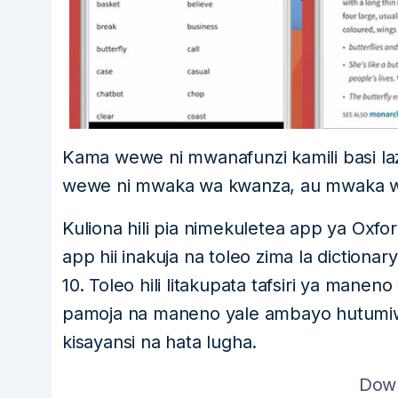
Kama wewe ni mwanafunzi kamili basi lazi
wewe ni mwaka wa kwanza, au mwaka wa 
Kuliona hili pia nimekuletea app ya Oxfo
app hii inakuja na toleo zima la diction
10. Toleo hili litakupata tafsiri ya ma
pamoja na maneno yale ambayo hutumiw
kisayansi na hata lugha.
Dow