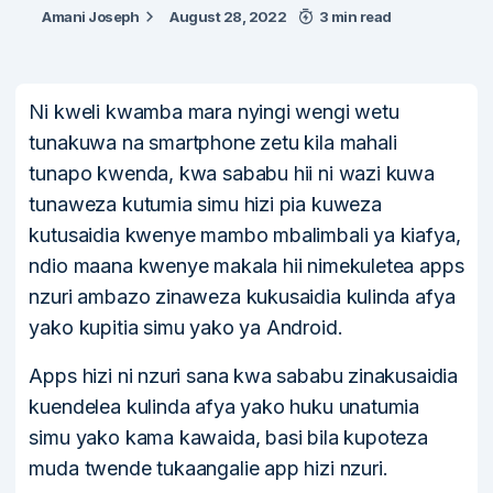
Amani Joseph
August 28, 2022
3 min read
Ni kweli kwamba mara nyingi wengi wetu
tunakuwa na smartphone zetu kila mahali
tunapo kwenda, kwa sababu hii ni wazi kuwa
tunaweza kutumia simu hizi pia kuweza
kutusaidia kwenye mambo mbalimbali ya kiafya,
ndio maana kwenye makala hii nimekuletea apps
nzuri ambazo zinaweza kukusaidia kulinda afya
yako kupitia simu yako ya Android.
Apps hizi ni nzuri sana kwa sababu zinakusaidia
kuendelea kulinda afya yako huku unatumia
simu yako kama kawaida, basi bila kupoteza
muda twende tukaangalie app hizi nzuri.