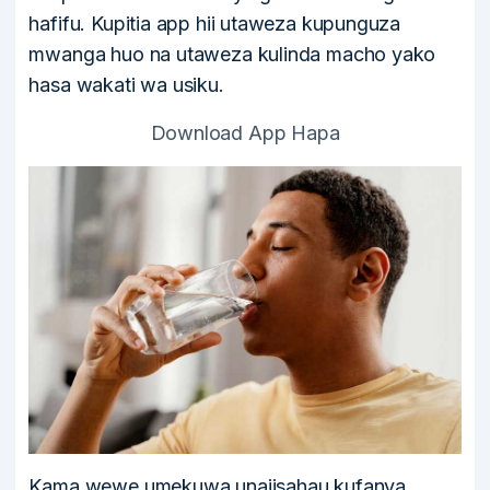
hafifu. Kupitia app hii utaweza kupunguza
mwanga huo na utaweza kulinda macho yako
hasa wakati wa usiku.
Download App Hapa
Kama wewe umekuwa unajisahau kufanya