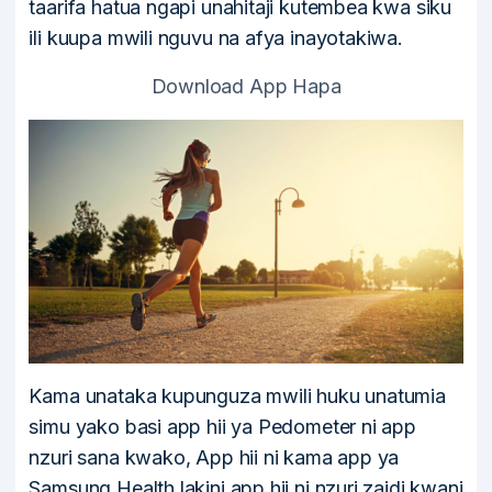
taarifa hatua ngapi unahitaji kutembea kwa siku
ili kuupa mwili nguvu na afya inayotakiwa.
Download App Hapa
Kama unataka kupunguza mwili huku unatumia
simu yako basi app hii ya Pedometer ni app
nzuri sana kwako, App hii ni kama app ya
Samsung Health lakini app hii ni nzuri zaidi kwani