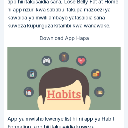
app hii itakusaidia sana, Lose Belly Fat at Home
ni app nzuri kwa sababu itakupa mazoezi ya
kawaida ya mwili ambayo yatasaidia sana
kuweza kupunguza kitambi kwa wanawake.
Download App Hapa
App ya mwisho kwenye list hii ni app ya Habit
Formation, app hii itakusaidia kuweza