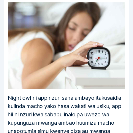
Night owl ni app nzuri sana ambayo itakusaidia
kulinda macho yako hasa wakati wa usiku, app
hii ni nzuri kwa sababu inakupa uwezo wa
kupunguza mwanga ambao huumiza macho
unapotumia simu kwenye giza au mwanga