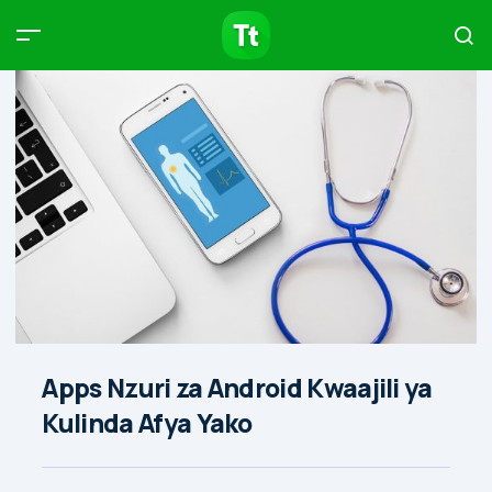
Products
Compare
Articles
Type to start searching…
Apps Nzuri za Android Kwaajili ya
Kulinda Afya Yako