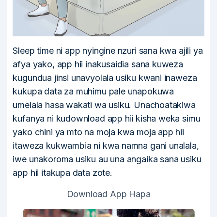
Sleep time ni app nyingine nzuri sana kwa ajili ya
afya yako, app hii inakusaidia sana kuweza
kugundua jinsi unavyolala usiku kwani inaweza
kukupa data za muhimu pale unapokuwa
umelala hasa wakati wa usiku. Unachoatakiwa
kufanya ni kudownload app hii kisha weka simu
yako chini ya mto na moja kwa moja app hii
itaweza kukwambia ni kwa namna gani unalala,
iwe unakoroma usiku au una angaika sana usiku
app hii itakupa data zote.
Download App Hapa