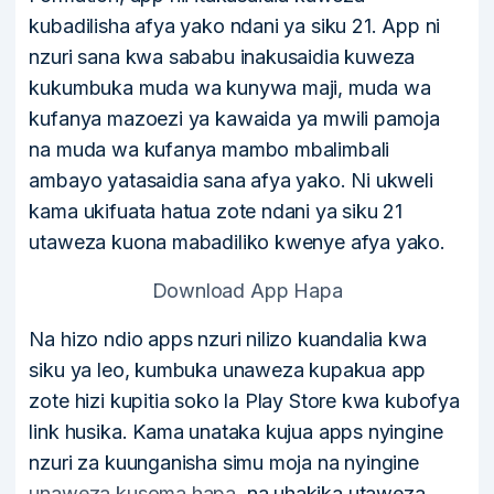
kubadilisha afya yako ndani ya siku 21. App ni
nzuri sana kwa sababu inakusaidia kuweza
kukumbuka muda wa kunywa maji, muda wa
kufanya mazoezi ya kawaida ya mwili pamoja
na muda wa kufanya mambo mbalimbali
ambayo yatasaidia sana afya yako. Ni ukweli
kama ukifuata hatua zote ndani ya siku 21
utaweza kuona mabadiliko kwenye afya yako.
Download App Hapa
Na hizo ndio apps nzuri nilizo kuandalia kwa
siku ya leo, kumbuka unaweza kupakua app
zote hizi kupitia soko la Play Store kwa kubofya
link husika. Kama unataka kujua apps nyingine
nzuri za kuunganisha simu moja na nyingine
unaweza kusoma hapa
, na uhakika utaweza