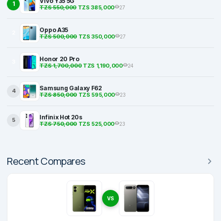
Vivo Y35 5G
1
TZS 550,000
TZS 385,000
27
Oppo A35
2
TZS 500,000
TZS 350,000
27
Honor 20 Pro
3
TZS 1,700,000
TZS 1,190,000
24
Samsung Galaxy F62
4
TZS 850,000
TZS 595,000
23
Infinix Hot 20s
5
TZS 750,000
TZS 525,000
23
Recent Compares
VS