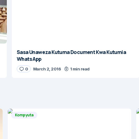
Sasa Unaweza Kutuma Document Kwa Kutumia
Whats App
0
March 2, 2016
1 min read
Kompyuta