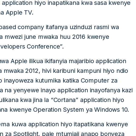
 application hiyo inapatikana kwa sasa kwenye
na Apple TV.
based company itafanya uzinduzi rasmi wa
ia na mwezi june mwaka huu 2016 kwenye
evelopers Conference”.
 Apple ilikua ikifanyia majaribio application
mwaka 2012, hivi karibuni kampuni hiyo ndio
yo inayoweza kutumika katika Computer za
na yenyewe inayo application inayofanya kazi
ulikana kwa jina la “Cortana” application hiyo
ana kwenye Operation System ya Windows 10.
ema kuwa application hiyo itapatikana kwenye
n za Spotlight, pale mtumiaji anapo bonyeza