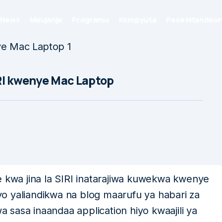
News
Maujanja
Programu
Kompyuta
Pesa Mtandaon
RI kwenye Mac Laptop
e kwa jina la SIRI inatarajiwa kuwekwa kwenye
o yaliandikwa na blog maarufu ya habari za
sasa inaandaa application hiyo kwaajili ya