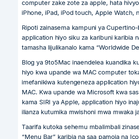
computer zake zote za apple, hata hivyo
iPhone, iPad, iPod touch, Apple Watch, 
Ripoti zainasema kampuni ya Cupertino-
application hiyo siku za karibuni karib
tamasha lijulikanalo kama “Worldwide D
Blog ya 9to5Mac inaendelea kuandika kuwa
hiyo kwa upande wa MAC computer toka 
imefanikiwa kutengeneza application hi
MAC. Kwa upande wa Microsoft kwa sasa 
kama SIRI ya Apple, application hiyo inaj
ilianza kutumika mwishoni mwa mwaka j
Taarifa kutoka sehemu mbalimbali zinas
“Menu Bar” karibia na saa pamoja na Ico