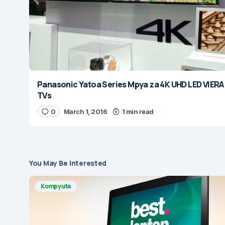
Panasonic Yatoa Series Mpya za 4K UHD LED VIERA
TVs
0
March 1, 2016
1 min read
You May Be Interested
Kompyuta