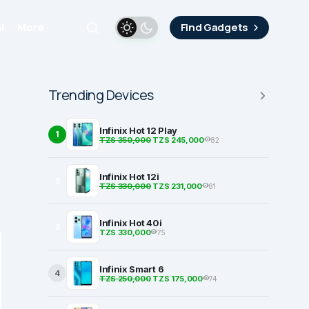
i
More
Find Gadgets
Trending Devices
Infinix Hot 12 Play
1
TZS 350,000
TZS 245,000
82
Infinix Hot 12i
2
TZS 330,000
TZS 231,000
81
Infinix Hot 40i
3
TZS 330,000
75
Infinix Smart 6
4
TZS 250,000
TZS 175,000
74