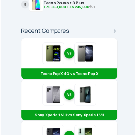
Tecno Pouvoir 3 Plus
5
TZS 350,000
TZS 245,000
71
Recent Compares
VS
Tecno Pop X 4G vs Tecno Pop X
VS
Sony Xperia 1 VIII vs Sony Xperia 1 VII