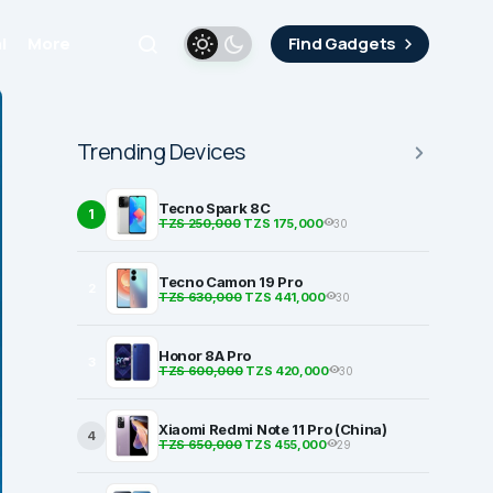
i
More
Find Gadgets
Trending Devices
Tecno Spark 8C
1
TZS 250,000
TZS 175,000
30
Tecno Camon 19 Pro
2
TZS 630,000
TZS 441,000
30
Honor 8A Pro
3
TZS 600,000
TZS 420,000
30
Xiaomi Redmi Note 11 Pro (China)
4
TZS 650,000
TZS 455,000
29