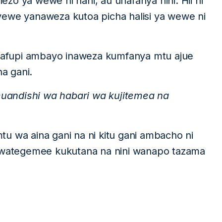
zo ya wewe ni nani, au unafanya nini. Hii ni
e yanaweza kutoa picha halisi ya wewe ni
afupi ambayo inaweza kumfanya mtu ajue
a gani.
uandishi wa habari wa kujitemea na
u wa aina gani na ni kitu gani ambacho ni
wategemee kukutana na nini wanapo tazama