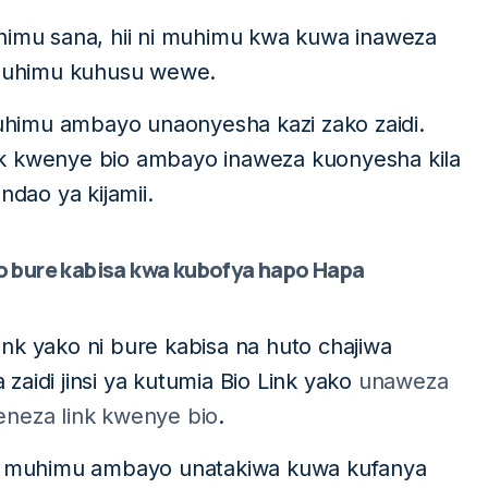
himu sana, hii ni muhimu kwa kuwa inaweza
muhimu kuhusu wewe.
himu ambayo unaonyesha kazi zako zaidi.
nk kwenye bio ambayo inaweza kuonyesha kila
ndao ya kijamii.
 bure kabisa kwa kubofya hapo Hapa
nk yako ni bure kabisa na huto chajiwa
aidi jinsi ya kutumia Bio Link yako
unaweza
eneza link kwenye bio
.
 muhimu ambayo unatakiwa kuwa kufanya