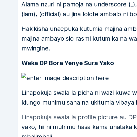
Alama nzuri ni pamoja na underscore (_)
(iam), (official) au jina lolote ambalo n
Hakikisha unaepuka kutumia majina ambay
majina ambayo sio rasmi kutumika na watu
mwingine.
Weka DP Bora Yenye Sura Yako
Linapokuja swala la picha ni wazi kuwa 
kiungo muhimu sana na ukitumia vibaya 
Linapokuja swala la profile picture au DP
yako, hii ni muhimu hasa kama unataka 
mbalimbali.