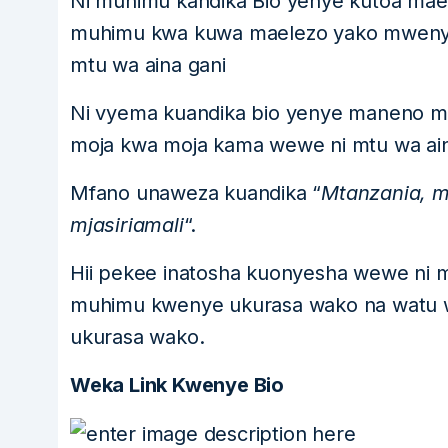
Ni muhimu kandika Bio yenye kutoa maele
muhimu kwa kuwa maelezo yako mwenyew
mtu wa aina gani
Ni vyema kuandika bio yenye maneno m
moja kwa moja kama wewe ni mtu wa ain
Mfano unaweza kuandika “
Mtanzania, m
mjasiriamali
“.
Hii pekee inatosha kuonyesha wewe ni mt
muhimu kwenye ukurasa wako na watu 
ukurasa wako.
Weka Link Kwenye Bio