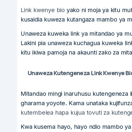
Link kwenye bio
yako ni moja ya kitu mu
kusaidia kuweza kutangaza mambo ya 
Unaweza kuweka link ya mitandao ya mu
Lakini pia unaweza kuchagua kuweka li
kitu ikiwa pamoja na akaunti zako za mita
Unaweza Kutengeneza Link Kwenye Bio
Mitandao mingi inaruhusu kutengeneza li
gharama yoyote. Kama unataka kujifunza z
kutembelea hapa kujua tovuti za kuteng
Kwa kusema hayo, hayo ndio mambo ya