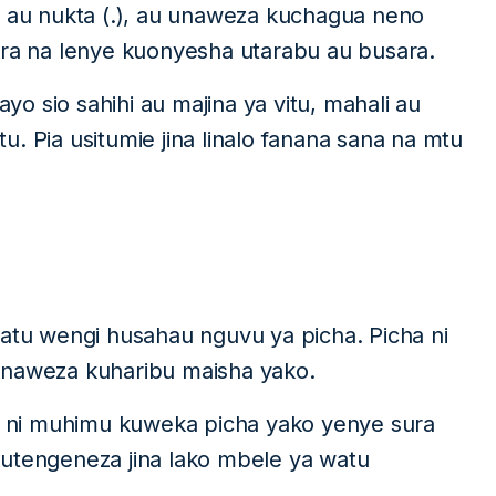
, au nukta (.), au unaweza kuchagua neno
i bora na lenye kuonyesha utarabu au busara.
o sio sahihi au majina ya vitu, mahali au
. Pia usitumie jina linalo fanana sana na mtu
watu wengi husahau nguvu ya picha. Picha ni
inaweza kuharibu maisha yako.
ni muhimu kuweka picha yako yenye sura
kutengeneza jina lako mbele ya watu