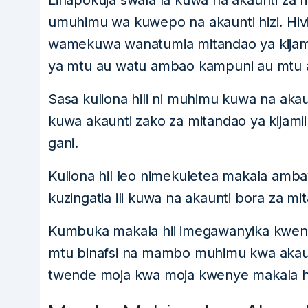
Linapokuja swala la kuwa na akaunti za m
umuhimu wa kuwepo na akaunti hizi. Hivi
wamekuwa wanatumia mitandao ya kijamii,
ya mtu au watu ambao kampuni au mtu a
Sasa kuliona hili ni muhimu kuwa na akau
kuwa akaunti zako za mitandao ya kijam
gani.
Kuliona hil leo nimekuletea makala amb
kuzingatia ili kuwa na akaunti bora za mit
Kumbuka makala hii imegawanyika kwe
mtu binafsi na mambo muhimu kwa akaunt
twende moja kwa moja kwenye makala hi