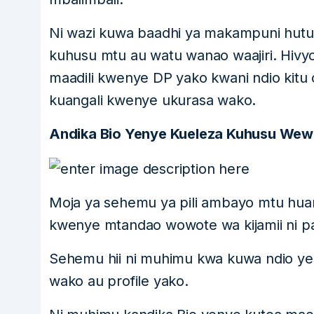
Ni wazi kuwa baadhi ya makampuni hutum
kuhusu mtu au watu wanao waajiri. Hivy
maadili kwenye DP yako kwani ndio kit
kuangali kwenye ukurasa wako.
Andika Bio Yenye Kueleza Kuhusu We
Moja ya sehemu ya pili ambayo mtu huan
kwenye mtandao wowote wa kijamii ni p
Sehemu hii ni muhimu kwa kuwa ndio y
wako au profile yako.