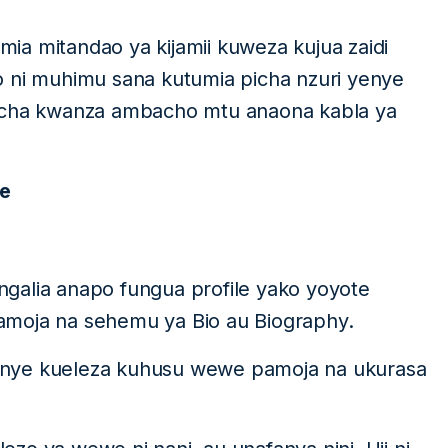
ia mitandao ya kijamii kuweza kujua zaidi
o ni muhimu sana kutumia picha nzuri yenye
u cha kwanza ambacho mtu anaona kabla ya
we
galia anapo fungua profile yako yoyote
amoja na sehemu ya Bio au Biography.
enye kueleza kuhusu wewe pamoja na ukurasa