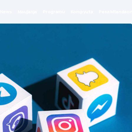
News
Maujanja
Programu
Kompyuta
Pesa Mtandaon