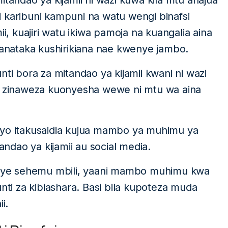
itandao ya kijamii ni wazi kuwa kila mtu anajua
 karibuni kampuni na watu wengi binafsi
 kuajiri watu ikiwa pamoja na kuangalia aina
nataka kushirikiana nae kwenye jambo.
nti bora za mitandao ya kijamii kwani ni wazi
ii zinaweza kuonyesha wewe ni mtu wa aina
ayo itakusaidia kujua mambo ya muhimu ya
andao ya kijamii au social media.
nye sehemu mbili, yaani mambo muhimu kwa
i za kibiashara. Basi bila kupoteza muda
i.