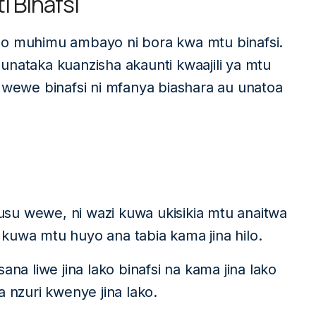
 Binafsi
 muhimu ambayo ni bora kwa mtu binafsi.
taka kuanzisha akaunti kwaajili ya mtu
a wewe binafsi ni mfanya biashara au unatoa
su wewe, ni wazi kuwa ukisikia mtu anaitwa
wa kuwa mtu huyo ana tabia kama jina hilo.
ana liwe jina lako binafsi na kama jina lako
a nzuri kwenye jina lako.