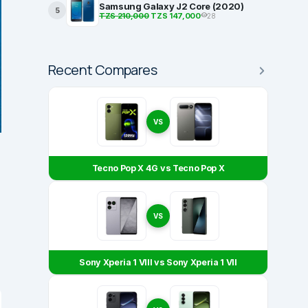
Samsung Galaxy J2 Core (2020)
5
TZS 210,000
TZS 147,000
28
Recent Compares
VS
Tecno Pop X 4G vs Tecno Pop X
VS
Sony Xperia 1 VIII vs Sony Xperia 1 VII