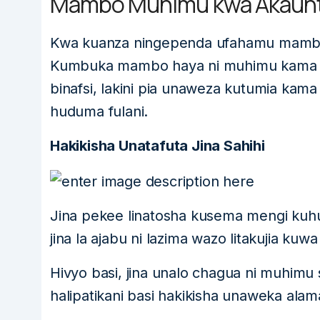
Mambo Muhimu kwa Akaunti
Kwa kuanza ningependa ufahamu mambo
Kumbuka mambo haya ni muhimu kama una
binafsi, lakini pia unaweza kutumia kam
huduma fulani.
Hakikisha Unatafuta Jina Sahihi
Jina pekee linatosha kusema mengi kuhu
jina la ajabu ni lazima wazo litakujia ku
Hivyo basi, jina unalo chagua ni muhimu s
halipatikani basi hakikisha unaweka alam