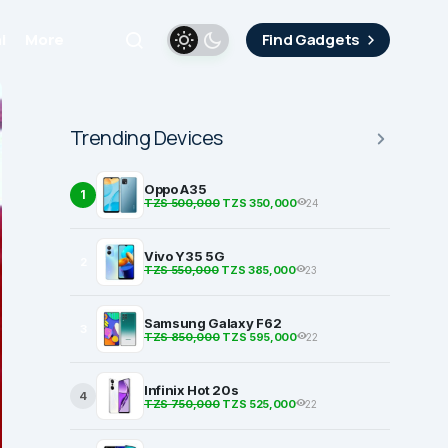
i
More
Find Gadgets
Trending Devices
Oppo A35
1
TZS 500,000
TZS 350,000
24
Vivo Y35 5G
2
TZS 550,000
TZS 385,000
23
Samsung Galaxy F62
3
TZS 850,000
TZS 595,000
22
Infinix Hot 20s
4
TZS 750,000
TZS 525,000
22