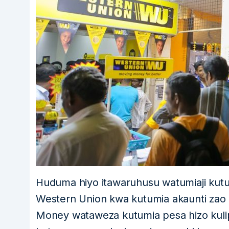
Huduma hiyo itawaruhusu watumiaji kut
Western Union kwa kutumia akaunti zao z
Money wataweza kutumia pesa hizo kuli