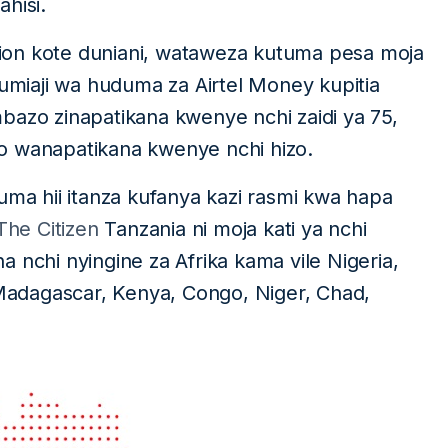
hisi.
ion kote duniani, wataweza kutuma pesa moja
miaji wa huduma za Airtel Money kupitia
bazo zinapatikana kwenye nchi zaidi ya 75,
o wanapatikana kwenye nchi hizo.
uma hii itanza kufanya kazi rasmi kwa hapa
The Citizen
Tanzania ni moja kati ya nchi
 nchi nyingine za Afrika kama vile Nigeria,
adagascar, Kenya, Congo, Niger, Chad,