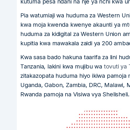
kutuma pesa ndani na nje ya nchi kwa ura
Pia watumiaji wa huduma za Western Un
kwa moja kwenda kwenye akaunti ya mtu
huduma za kidigital za Western Union am
kupitia kwa mawakala zaidi ya 200 amba
Kwa sasa bado hakuna taarifa za lini hud
Tanzania, lakini kwa mujibu wa
tovuti ya 
zitakazopata huduma hiyo ikiwa pamoja na
Uganda, Gabon, Zambia, DRC, Malawi, M
Rwanda pamoja na Visiwa vya Shelisheli.