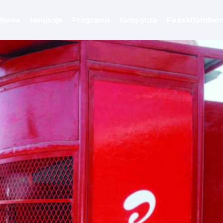
News
Maujanja
Programu
Kompyuta
Pesa Mtandaon