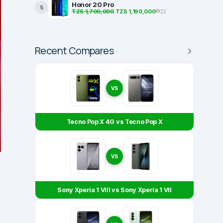
Honor 20 Pro
5
TZS 1,700,000
TZS 1,190,000
22
Recent Compares
VS
Tecno Pop X 4G vs Tecno Pop X
VS
Sony Xperia 1 VIII vs Sony Xperia 1 VII