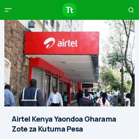
Products
Compare
Articles
Type to start searching…
Airtel Kenya Yaondoa Gharama
Zote za Kutuma Pesa