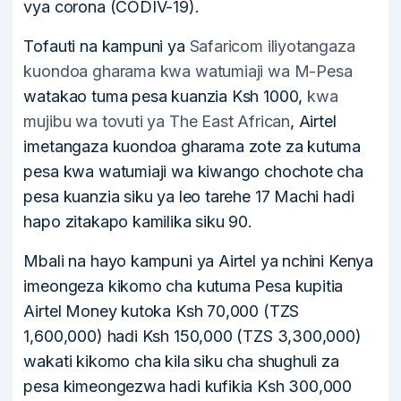
vya corona (CODIV-19).
Tofauti na kampuni ya
Safaricom iliyotangaza
kuondoa gharama kwa watumiaji wa M-Pesa
watakao tuma pesa kuanzia Ksh 1000,
kwa
mujibu wa tovuti ya The East African
, Airtel
imetangaza kuondoa gharama zote za kutuma
pesa kwa watumiaji wa kiwango chochote cha
pesa kuanzia siku ya leo tarehe 17 Machi hadi
hapo zitakapo kamilika siku 90.
Mbali na hayo kampuni ya Airtel ya nchini Kenya
imeongeza kikomo cha kutuma Pesa kupitia
Airtel Money kutoka Ksh 70,000 (TZS
1,600,000) hadi Ksh 150,000 (TZS 3,300,000)
wakati kikomo cha kila siku cha shughuli za
pesa kimeongezwa hadi kufikia Ksh 300,000