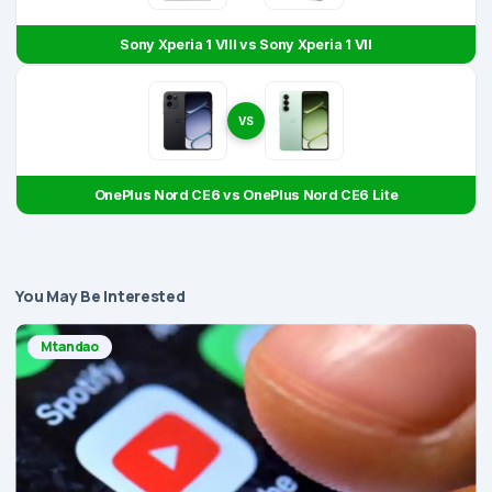
Sony Xperia 1 VIII vs Sony Xperia 1 VII
VS
OnePlus Nord CE6 vs OnePlus Nord CE6 Lite
You May Be Interested
Mtandao