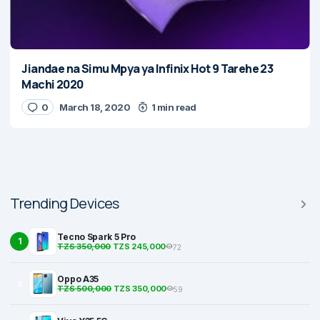
Jiandae na Simu Mpya ya Infinix Hot 9 Tarehe 23
Machi 2020
0
March 18, 2020
1 min read
Trending Devices
Tecno Spark 5 Pro
1
TZS 350,000
TZS 245,000
72
Oppo A35
2
TZS 500,000
TZS 350,000
59