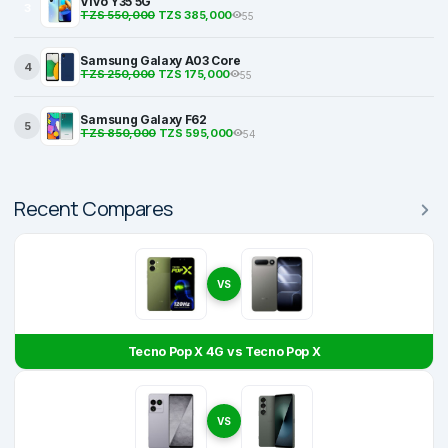
Vivo Y35 5G
3
TZS 550,000
TZS 385,000
55
Samsung Galaxy A03 Core
4
TZS 250,000
TZS 175,000
55
Samsung Galaxy F62
5
TZS 850,000
TZS 595,000
54
Recent Compares
VS
Tecno Pop X 4G vs Tecno Pop X
VS