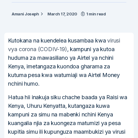
Amani Joseph
March 17, 2020
1 min read
Kutokana na kuendelea kusambaa kwa
virusi
vya corona (CODIV-19)
, kampuni ya kutoa
huduma za mawasiliano ya Airtel ya nchini
Kenya, imetangaza kuondoa gharama za
kutuma pesa kwa watumiaji wa Airtel Money
nchini humo.
Hatua hii inakuja siku chache baada ya Raisi wa
Kenya, Uhuru Kenyatta, kutangaza kuwa
kampuni za simu na mabenki nchini Kenya
kuangalia njia za kuongeza matumizi ya pesa
kupitia simu ili kupunguza maambukizi ya virusi