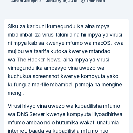
Amani Joseph
January 16, 2018
1 min read
Siku za karibuni kumegundulika aina mpya
mbalimbali za virusi lakini aina hii mpya ya virusi
ni mpya kabisa kwenye mfumo wa macOS, kwa
mujibu wa taarifa kutoka kwenye mtandao
wa
The Hacker News
, aina mpya ya virusi
vimegundulika ambavyo vina uwezo wa
kuchukua screenshot kwenye kompyuta yako
kufungua ma-file mbambali pamoja na mengine
mengi.
Virusi hivyo vina uwezo wa kubadilisha mfumo
wa DNS Server kwenye kompyuta iliyoadhiriwa
mfumo ambao ndio hutumika wakati unatumia
internet, baada ya kubadilisha mfumo huo