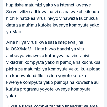
hupitisha matumizi yako ya internet kwenye
Server zilizo adhiriwa na virus na wakati kitendo
hichi kinatokea virusi hivyo vinaweza kuchukua
data za muhimu kutoka kwenye kompyuta yako
ya Mac.
Aina hii ya virusi kwa sasa imepewa jina
la OSX/MaMi. Hata hivyo baadhi ya vitu
ambavyo vinaweza kufanywa na virusi hivi
vikiadhiri kompyuta yako ni pamoja na kuchukua
picha za matumizi ya kompyuta yako, ku-upload
na kudownload file la aina yoyote kutoka
kwenye kompyuta yako pamoja na kuwasha au
kufuta programu yoyote kwenye kompyuta
yako.
Ili kujua kama kompyuta yako imeadhiriwa ama