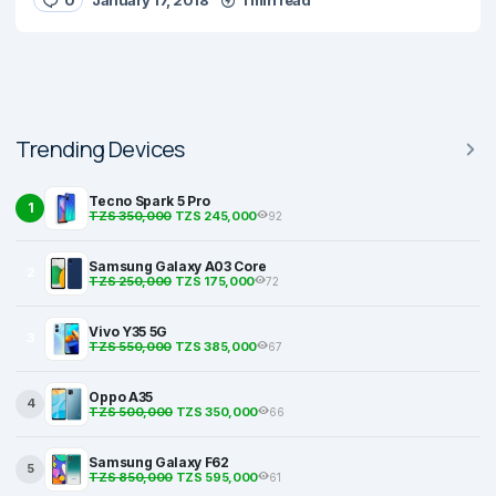
Trending Devices
Tecno Spark 5 Pro
1
TZS 350,000
TZS 245,000
92
Samsung Galaxy A03 Core
2
TZS 250,000
TZS 175,000
72
Vivo Y35 5G
3
TZS 550,000
TZS 385,000
67
Oppo A35
4
TZS 500,000
TZS 350,000
66
Samsung Galaxy F62
5
TZS 850,000
TZS 595,000
61