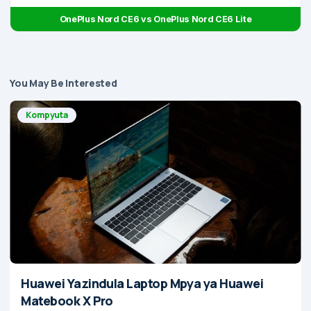
OnePlus Nord CE6 vs OnePlus Nord CE6 Lite
You May Be Interested
Kompyuta
Huawei Yazindula Laptop Mpya ya Huawei
Matebook X Pro