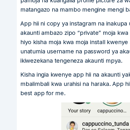
pamoja na kuangalia profile picture za
matangazo na mambo mengine mengi basi
App hii ni copy ya instagram na inakupa
akaunti ambazo zipo “private” moja kwa
hiyo kisha moja kwa moja install kwenye
unatumia username na password ya aka
ikiwezekana tengeneza akaunti mpya.
Kisha ingia kwenye app hii na akaunti 
mbalimbali kwa urahisi na haraka. App h
best app for me.