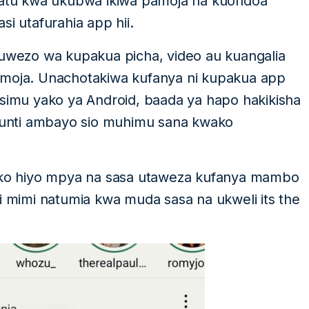
 watu kwa ukubwa ikiwa pamoja na kuondoa
 utafurahia app hii.
 uwezo wa kupakua picha, video au kuangalia
 moja. Unachotakiwa kufanya ni kupakua app
 simu yako ya Android, baada ya hapo hakikisha
unti ambayo sio muhimu sana kwako
yako hiyo mpya na sasa utaweza kufanya mambo
ii mimi natumia kwa muda sasa na ukweli its the