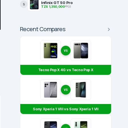
Infinix GT 50 Pro
5
TZS 1,350,000
58
Recent Compares
VS
Tecno Pop X 4G vs Tecno Pop X
VS
Sony Xperia 1 VIII vs Sony Xperia 1 VII