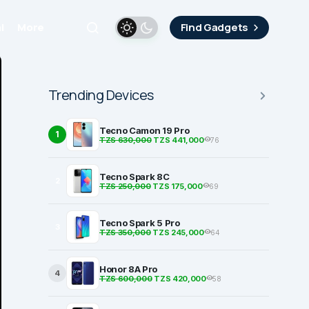
i
More
Find Gadgets
Trending Devices
Tecno Camon 19 Pro
1
TZS 630,000
TZS 441,000
76
Tecno Spark 8C
2
TZS 250,000
TZS 175,000
69
Tecno Spark 5 Pro
3
TZS 350,000
TZS 245,000
64
Honor 8A Pro
4
TZS 600,000
TZS 420,000
58