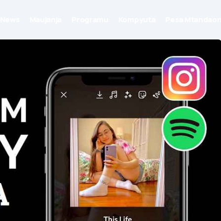
News
Maujanja
Programu
Kompyuta
Pesa Mtandaon