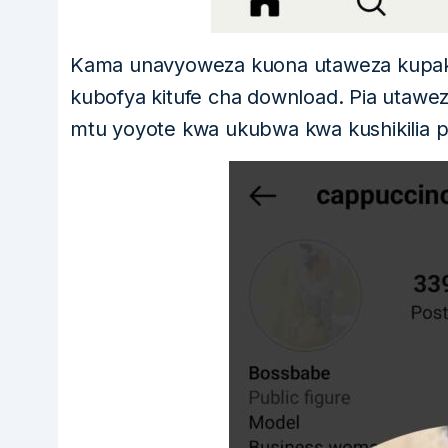
Kama unavyoweza kuona utaweza kupakua
kubofya kitufe cha download. Pia utawez
mtu yoyote kwa ukubwa kwa kushikilia pro