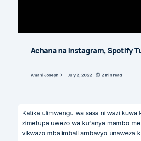
Achana na Instagram, Spotify T
Amani Joseph
July 2, 2022
2 min read
Katika ulimwengu wa sasa ni wazi kuwa k
zimetupa uwezo wa kufanya mambo mengi
vikwazo mbalimbali ambavyo unaweza ku