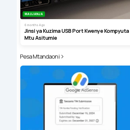
MAUJANJA
6 months Ago
Jinsi ya Kuzima USB Port Kwenye Kompyuta
Mtu Asitumie
Pesa Mtandaoni