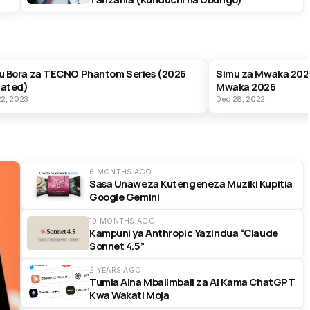
T PRODUCTS
BEST PRODUCTS
u Bora za TECNO Phantom Series (2026
Simu za Mwaka 202
ated)
Mwaka 2026
22, 2023
Dec 28, 2022
6 MONTHS AGO
Sasa Unaweza Kutengeneza Muziki Kupitia
Google Gemini
10 MONTHS AGO
Kampuni ya Anthropic Yazindua “Claude
Sonnet 4.5”
2 YEARS AGO
Tumia Aina Mbalimbali za AI Kama ChatGPT
Kwa Wakati Moja