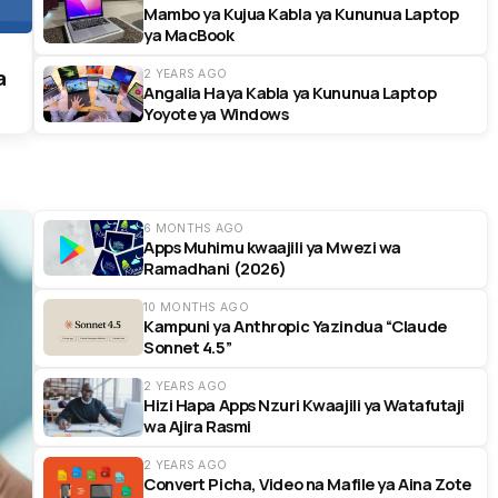
Mambo ya Kujua Kabla ya Kununua Laptop
ya MacBook
a
2 YEARS AGO
Angalia Haya Kabla ya Kununua Laptop
Yoyote ya Windows
6 MONTHS AGO
Apps Muhimu kwaajili ya Mwezi wa
Ramadhani (2026)
10 MONTHS AGO
Kampuni ya Anthropic Yazindua “Claude
Sonnet 4.5”
2 YEARS AGO
Hizi Hapa Apps Nzuri Kwaajili ya Watafutaji
wa Ajira Rasmi
2 YEARS AGO
Convert Picha, Video na Mafile ya Aina Zote