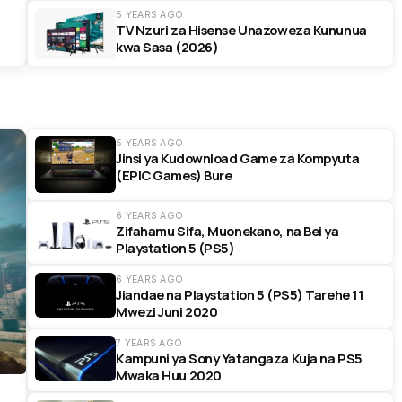
5 YEARS AGO
TV Nzuri za Hisense Unazoweza Kununua
kwa Sasa (2026)
5 YEARS AGO
Jinsi ya Kudownload Game za Kompyuta
(EPIC Games) Bure
6 YEARS AGO
Zifahamu Sifa, Muonekano, na Bei ya
Playstation 5 (PS5)
6 YEARS AGO
Jiandae na Playstation 5 (PS5) Tarehe 11
Mwezi Juni 2020
7 YEARS AGO
Kampuni ya Sony Yatangaza Kuja na PS5
Mwaka Huu 2020