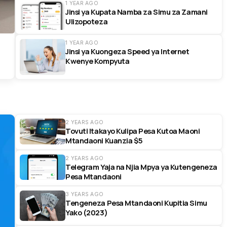
1 YEAR AGO
Jinsi ya Kupata Namba za Simu za Zamani
Ulizopoteza
1 YEAR AGO
Jinsi ya Kuongeza Speed ya Internet
Kwenye Kompyuta
2 YEARS AGO
Tovuti Itakayo Kulipa Pesa Kutoa Maoni
Mtandaoni Kuanzia $5
2 YEARS AGO
Telegram Yaja na Njia Mpya ya Kutengeneza
Pesa Mtandaoni
3 YEARS AGO
Tengeneza Pesa Mtandaoni Kupitia Simu
Yako (2023)