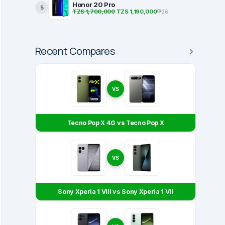
Honor 20 Pro
5
TZS 1,700,000
TZS 1,190,000
26
BEST PRODUCTS
Recent Compares
2 Ambazo ni Bora Kwa
Most Popular Smartphones in Tanza
Dec 26, 2022
VS
Tecno Pop X 4G vs Tecno Pop X
VS
Sony Xperia 1 VIII vs Sony Xperia 1 VII