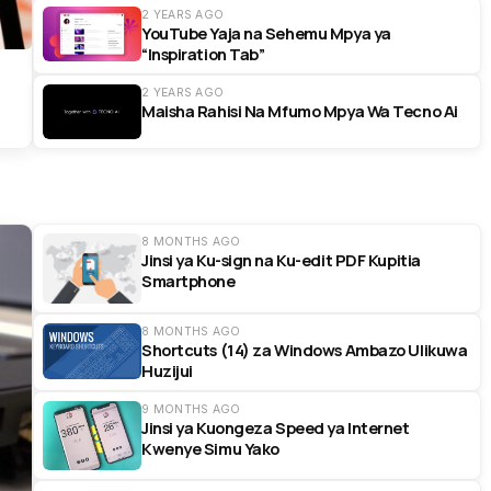
2 YEARS AGO
YouTube Yaja na Sehemu Mpya ya
“Inspiration Tab”
2 YEARS AGO
Maisha Rahisi Na Mfumo Mpya Wa Tecno Ai
8 MONTHS AGO
Jinsi ya Ku-sign na Ku-edit PDF Kupitia
Smartphone
8 MONTHS AGO
Shortcuts (14) za Windows Ambazo Ulikuwa
Huzijui
9 MONTHS AGO
Jinsi ya Kuongeza Speed ya Internet
Kwenye Simu Yako