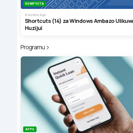
KOMPYUTA
8 months Ago
Shortcuts (14) za Windows Ambazo Ulikuw
Huzijui
Programu
APPS