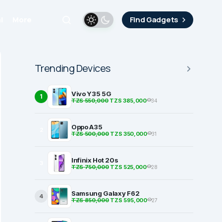
i
More
Find Gadgets
Trending Devices
Vivo Y35 5G
1
TZS 550,000
TZS 385,000
34
Oppo A35
2
TZS 500,000
TZS 350,000
31
Infinix Hot 20s
3
TZS 750,000
TZS 525,000
28
Samsung Galaxy F62
4
TZS 850,000
TZS 595,000
27