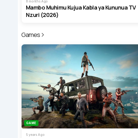
8 months Ago
Mambo Muhimu Kujua Kabla ya Kununua TV
Nzuri (2026)
Games
GAME
5 years Ago