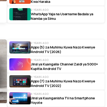
Kwa Haraka
2 YEARS AGO
WhatsApp Yaja na Username Badala ya
Namba ya Simu
2 YEARS AGO
Apps (5) za Muhimu Kuwa Nazo Kwenye
Android TV (2026)
3 YEARS AGO
Jinsi ya Kuangalia Channel Zaidi ya 5000+
Kupitia Android TV
4 YEARS AGO
Apps (7) za Muhimu Kuwa Nazo Kwenye
Android TV (2022)
4 YEARS AGO
Jinsi ya Kuunganisha TV na Smartphone
Yoyote