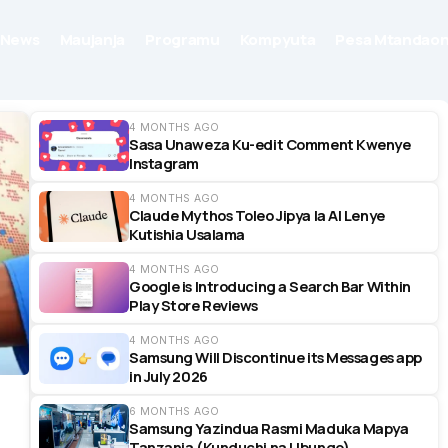
News
Maujanja
Programu
Kompyuta
Pesa Mtandaon
4 MONTHS AGO
Sasa Unaweza Ku-edit Comment Kwenye
Instagram
4 MONTHS AGO
Claude Mythos Toleo Jipya la AI Lenye
Kutishia Usalama
4 MONTHS AGO
Google is Introducing a Search Bar Within
Play Store Reviews
4 MONTHS AGO
Samsung Will Discontinue its Messages app
in July 2026
6 MONTHS AGO
Samsung Yazindua Rasmi Maduka Mapya
Tanzania (Kunduchi na Ubungo)