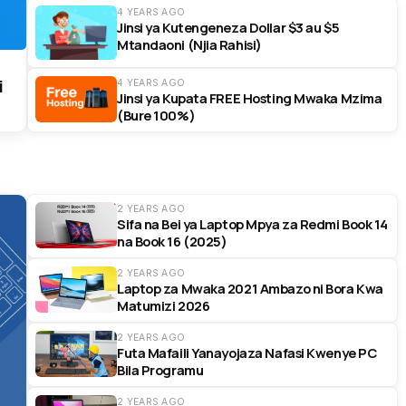
4 YEARS AGO
Jinsi ya Kutengeneza Dollar $3 au $5
Mtandaoni (Njia Rahisi)
i
4 YEARS AGO
Jinsi ya Kupata FREE Hosting Mwaka Mzima
(Bure 100%)
2 YEARS AGO
Sifa na Bei ya Laptop Mpya za Redmi Book 14
na Book 16 (2025)
2 YEARS AGO
Laptop za Mwaka 2021 Ambazo ni Bora Kwa
Matumizi 2026
2 YEARS AGO
Futa Mafaili Yanayojaza Nafasi Kwenye PC
Bila Programu
2 YEARS AGO