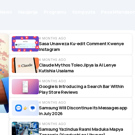
News
Maujanja
Programu
Kompyuta
Pesa Mtandaon
4 MONTHS AGO
Sasa Unaweza Ku-edit Comment Kwenye
Instagram
4 MONTHS AGO
Claude Mythos Toleo Jipya la AI Lenye
Kutishia Usalama
4 MONTHS AGO
Google is Introducing a Search Bar Within
Play Store Reviews
4 MONTHS AGO
Samsung Will Discontinue its Messages app
in July 2026
6 MONTHS AGO
Samsung Yazindua Rasmi Maduka Mapya
Tanzania (Kunduchi na Ubungo)