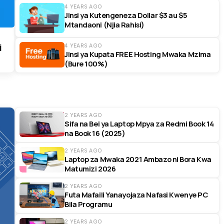
4 YEARS AGO
Jinsi ya Kutengeneza Dollar $3 au $5
Mtandaoni (Njia Rahisi)
i
4 YEARS AGO
Jinsi ya Kupata FREE Hosting Mwaka Mzima
(Bure 100%)
2 YEARS AGO
Sifa na Bei ya Laptop Mpya za Redmi Book 14
na Book 16 (2025)
2 YEARS AGO
Laptop za Mwaka 2021 Ambazo ni Bora Kwa
Matumizi 2026
2 YEARS AGO
Futa Mafaili Yanayojaza Nafasi Kwenye PC
Bila Programu
2 YEARS AGO