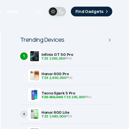
i
More
Find Gadgets
Trending Devices
Infinix GT 50 Pro
1
TZS 1,350,000
44
Honor 600 Pro
2
TZS 2,850,000
42
Tecno Spark 5 Pro
3
TZS 350,000
TZS 245,000
42
Honor 600 Lite
4
TZS 1,080,000
39