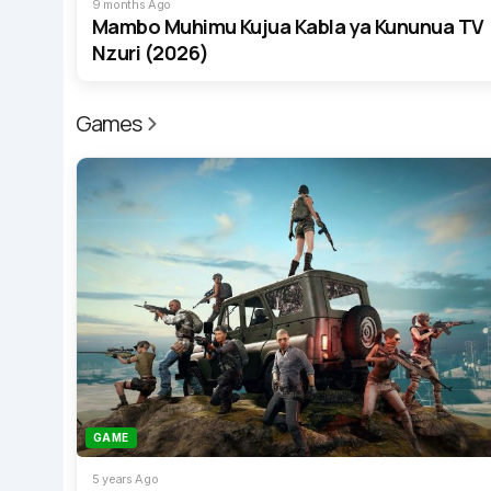
9 months Ago
Mambo Muhimu Kujua Kabla ya Kununua TV
Nzuri (2026)
Games
GAME
5 years Ago