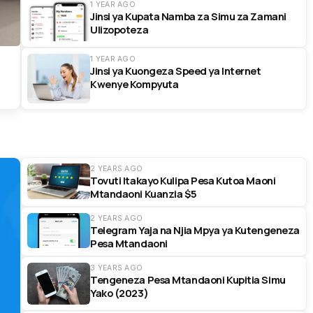
1 YEAR AGO
Jinsi ya Kupata Namba za Simu za Zamani
Ulizopoteza
1 YEAR AGO
Jinsi ya Kuongeza Speed ya Internet
Kwenye Kompyuta
2 YEARS AGO
Tovuti Itakayo Kulipa Pesa Kutoa Maoni
Mtandaoni Kuanzia $5
2 YEARS AGO
Telegram Yaja na Njia Mpya ya Kutengeneza
Pesa Mtandaoni
3 YEARS AGO
Tengeneza Pesa Mtandaoni Kupitia Simu
Yako (2023)