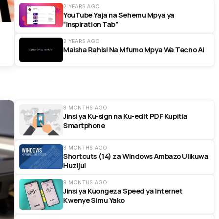
2 YEARS AGO
YouTube Yaja na Sehemu Mpya ya
“Inspiration Tab”
2 YEARS AGO
Maisha Rahisi Na Mfumo Mpya Wa Tecno Ai
8 MONTHS AGO
Jinsi ya Ku-sign na Ku-edit PDF Kupitia
Smartphone
8 MONTHS AGO
Shortcuts (14) za Windows Ambazo Ulikuwa
Huzijui
9 MONTHS AGO
Jinsi ya Kuongeza Speed ya Internet
Kwenye Simu Yako