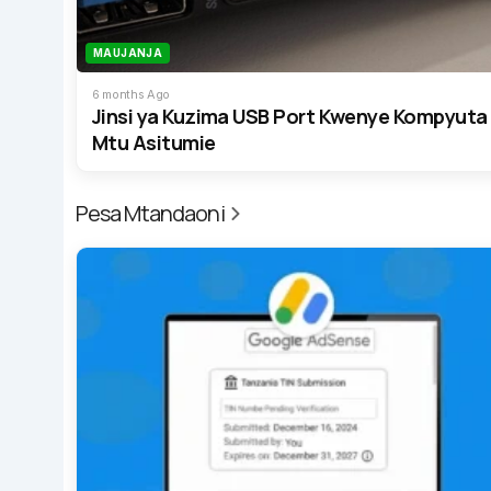
MAUJANJA
6 months Ago
Jinsi ya Kuzima USB Port Kwenye Kompyuta
Mtu Asitumie
Pesa Mtandaoni