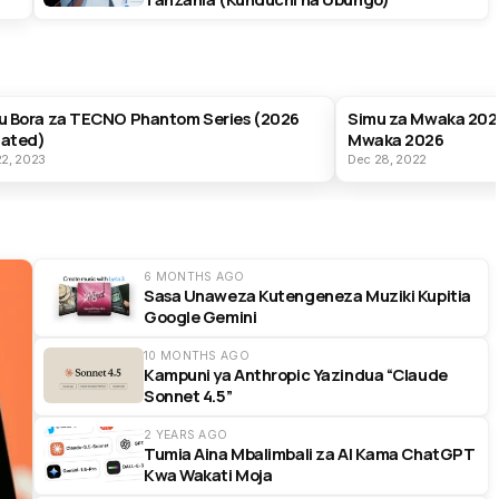
T PRODUCTS
BEST PRODUCTS
u Bora za TECNO Phantom Series (2026
Simu za Mwaka 202
ated)
Mwaka 2026
22, 2023
Dec 28, 2022
6 MONTHS AGO
Sasa Unaweza Kutengeneza Muziki Kupitia
Google Gemini
10 MONTHS AGO
Kampuni ya Anthropic Yazindua “Claude
Sonnet 4.5”
2 YEARS AGO
Tumia Aina Mbalimbali za AI Kama ChatGPT
Kwa Wakati Moja