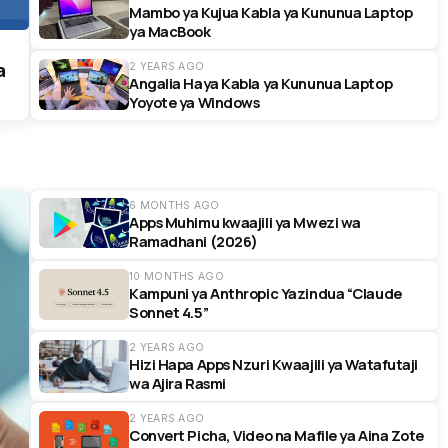
Mambo ya Kujua Kabla ya Kununua Laptop
ya MacBook
a
2 YEARS AGO
Angalia Haya Kabla ya Kununua Laptop
Yoyote ya Windows
6 MONTHS AGO
Apps Muhimu kwaajili ya Mwezi wa
Ramadhani (2026)
10 MONTHS AGO
Kampuni ya Anthropic Yazindua “Claude
Sonnet 4.5”
2 YEARS AGO
Hizi Hapa Apps Nzuri Kwaajili ya Watafutaji
wa Ajira Rasmi
2 YEARS AGO
Convert Picha, Video na Mafile ya Aina Zote