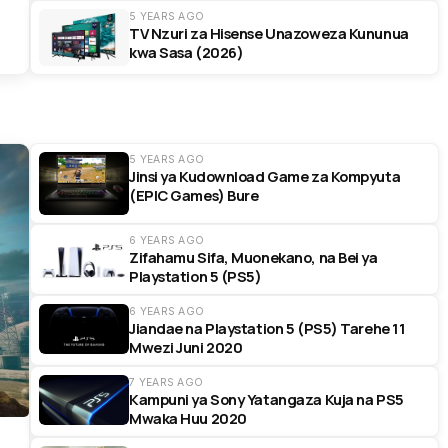
5 YEARS AGO
TV Nzuri za Hisense Unazoweza Kununua
kwa Sasa (2026)
5 YEARS AGO
Jinsi ya Kudownload Game za Kompyuta
(EPIC Games) Bure
6 YEARS AGO
Zifahamu Sifa, Muonekano, na Bei ya
Playstation 5 (PS5)
6 YEARS AGO
Jiandae na Playstation 5 (PS5) Tarehe 11
Mwezi Juni 2020
7 YEARS AGO
Kampuni ya Sony Yatangaza Kuja na PS5
Mwaka Huu 2020