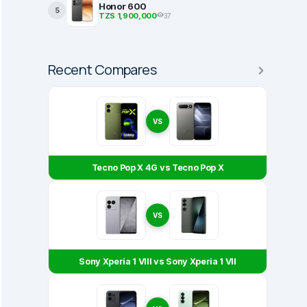
Honor 600
5
TZS 1,900,000
37
BEST PRODUCTS
Recent Compares
2 Ambazo ni Bora Kwa
Most Popular Smartphones in Tanza
Dec 26, 2022
VS
Tecno Pop X 4G vs Tecno Pop X
VS
Sony Xperia 1 VIII vs Sony Xperia 1 VII