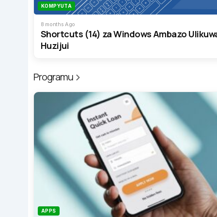
KOMPYUTA
8 months Ago
Shortcuts (14) za Windows Ambazo Ulikuw
Huzijui
Programu
APPS