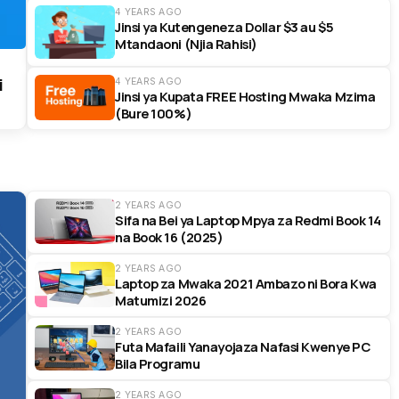
4 YEARS AGO
Jinsi ya Kutengeneza Dollar $3 au $5
Mtandaoni (Njia Rahisi)
i
4 YEARS AGO
Jinsi ya Kupata FREE Hosting Mwaka Mzima
(Bure 100%)
2 YEARS AGO
Sifa na Bei ya Laptop Mpya za Redmi Book 14
na Book 16 (2025)
2 YEARS AGO
Laptop za Mwaka 2021 Ambazo ni Bora Kwa
Matumizi 2026
2 YEARS AGO
Futa Mafaili Yanayojaza Nafasi Kwenye PC
Bila Programu
2 YEARS AGO