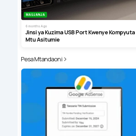
MAUJANJA
6 months Ago
Jinsi ya Kuzima USB Port Kwenye Kompyuta
Mtu Asitumie
Pesa Mtandaoni