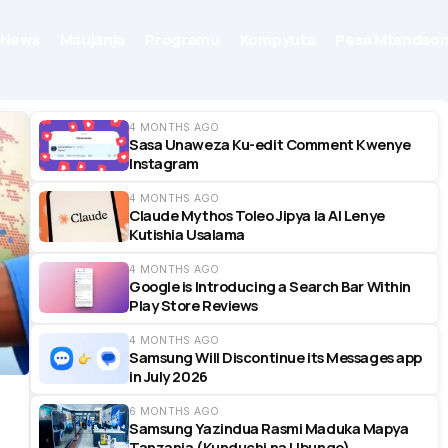
News
Maujanja
Programu
Kompyuta
Pesa Mtandaon
4 MONTHS AGO
Sasa Unaweza Ku-edit Comment Kwenye
Instagram
4 MONTHS AGO
Claude Mythos Toleo Jipya la AI Lenye
Kutishia Usalama
4 MONTHS AGO
Google is Introducing a Search Bar Within
Play Store Reviews
4 MONTHS AGO
Samsung Will Discontinue its Messages app
in July 2026
6 MONTHS AGO
Samsung Yazindua Rasmi Maduka Mapya
Tanzania (Kunduchi na Ubungo)