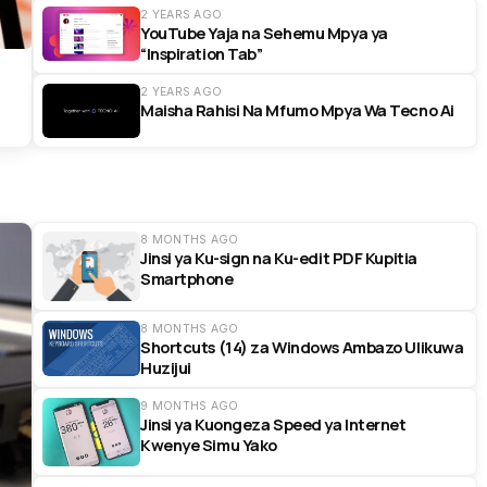
2 YEARS AGO
YouTube Yaja na Sehemu Mpya ya
“Inspiration Tab”
2 YEARS AGO
Maisha Rahisi Na Mfumo Mpya Wa Tecno Ai
8 MONTHS AGO
Jinsi ya Ku-sign na Ku-edit PDF Kupitia
Smartphone
8 MONTHS AGO
Shortcuts (14) za Windows Ambazo Ulikuwa
Huzijui
9 MONTHS AGO
Jinsi ya Kuongeza Speed ya Internet
Kwenye Simu Yako