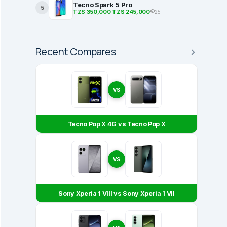
Tecno Spark 5 Pro
5
TZS 350,000
TZS 245,000
25
BEST PRODUCTS
Recent Compares
2 Ambazo ni Bora Kwa
Most Popular Smartphones in Tanza
Dec 26, 2022
VS
Tecno Pop X 4G vs Tecno Pop X
VS
Sony Xperia 1 VIII vs Sony Xperia 1 VII