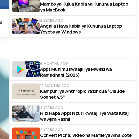
Mambo ya Kujua Kabla ya Kununua Laptop
ya MacBook
a
2 YEARS AGO
Angalia Haya Kabla ya Kununua Laptop
Yoyote ya Windows
6 MONTHS AGO
Apps Muhimu kwaajili ya Mwezi wa
Ramadhani (2026)
10 MONTHS AGO
Kampuni ya Anthropic Yazindua “Claude
Sonnet 4.5”
2 YEARS AGO
Hizi Hapa Apps Nzuri Kwaajili ya Watafutaji
wa Ajira Rasmi
2 YEARS AGO
Convert Picha, Video na Mafile ya Aina Zote