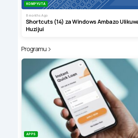
KOMPYUTA
8 months Ago
Shortcuts (14) za Windows Ambazo Ulikuw
Huzijui
Programu
APPS