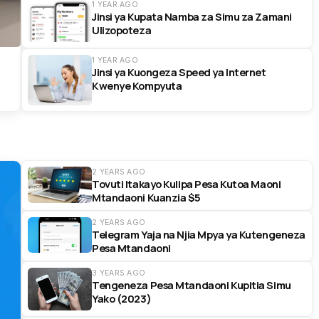
1 YEAR AGO
Jinsi ya Kupata Namba za Simu za Zamani
Ulizopoteza
1 YEAR AGO
Jinsi ya Kuongeza Speed ya Internet
Kwenye Kompyuta
2 YEARS AGO
Tovuti Itakayo Kulipa Pesa Kutoa Maoni
Mtandaoni Kuanzia $5
2 YEARS AGO
Telegram Yaja na Njia Mpya ya Kutengeneza
Pesa Mtandaoni
3 YEARS AGO
Tengeneza Pesa Mtandaoni Kupitia Simu
Yako (2023)