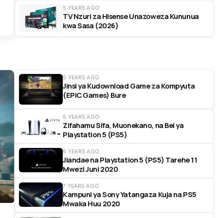
5 YEARS AGO
TV Nzuri za Hisense Unazoweza Kununua
kwa Sasa (2026)
5 YEARS AGO
Jinsi ya Kudownload Game za Kompyuta
(EPIC Games) Bure
6 YEARS AGO
Zifahamu Sifa, Muonekano, na Bei ya
Playstation 5 (PS5)
6 YEARS AGO
Jiandae na Playstation 5 (PS5) Tarehe 11
Mwezi Juni 2020
7 YEARS AGO
Kampuni ya Sony Yatangaza Kuja na PS5
Mwaka Huu 2020