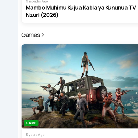
9 months Ago
Mambo Muhimu Kujua Kabla ya Kununua TV
Nzuri (2026)
Games
GAME
5 years Ago