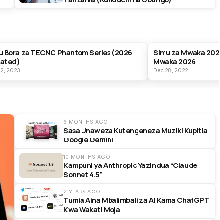
T PRODUCTS
BEST PRODUCTS
u Bora za TECNO Phantom Series (2026
Simu za Mwaka 202
ated)
Mwaka 2026
22, 2023
Dec 28, 2022
6 MONTHS AGO
Sasa Unaweza Kutengeneza Muziki Kupitia
Google Gemini
10 MONTHS AGO
Kampuni ya Anthropic Yazindua “Claude
Sonnet 4.5”
2 YEARS AGO
Tumia Aina Mbalimbali za AI Kama ChatGPT
Kwa Wakati Moja