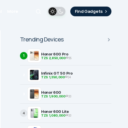
i
More
Find Gadgets
Trending Devices
Honor 600 Pro
1
TZS 2,850,000
35
Infinix GT 50 Pro
2
TZS 1,350,000
34
Honor 600
3
TZS 1,900,000
33
Honor 600 Lite
4
TZS 1,080,000
33