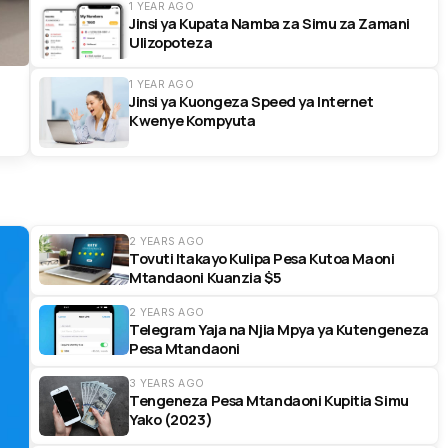
1 YEAR AGO
Jinsi ya Kupata Namba za Simu za Zamani
Ulizopoteza
1 YEAR AGO
Jinsi ya Kuongeza Speed ya Internet
Kwenye Kompyuta
2 YEARS AGO
Tovuti Itakayo Kulipa Pesa Kutoa Maoni
Mtandaoni Kuanzia $5
2 YEARS AGO
Telegram Yaja na Njia Mpya ya Kutengeneza
Pesa Mtandaoni
3 YEARS AGO
Tengeneza Pesa Mtandaoni Kupitia Simu
Yako (2023)