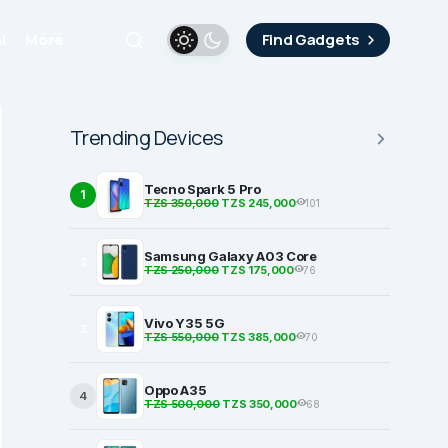
i
More
Find Gadgets
Trending Devices
Tecno Spark 5 Pro
1
TZS 350,000
TZS 245,000
101
Samsung Galaxy A03 Core
2
TZS 250,000
TZS 175,000
76
Vivo Y35 5G
3
TZS 550,000
TZS 385,000
70
Oppo A35
4
TZS 500,000
TZS 350,000
68