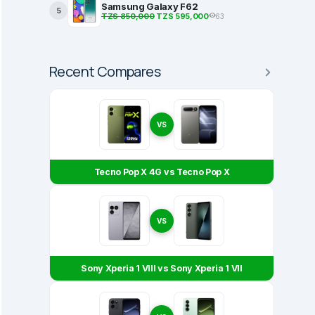
Samsung Galaxy F62
5
TZS 850,000
TZS 595,000
63
BEST PRODUCTS
Recent Compares
2 Ambazo ni Bora Kwa
Most Popular Smartphones in Tanza
Dec 26, 2022
VS
Tecno Pop X 4G vs Tecno Pop X
VS
Sony Xperia 1 VIII vs Sony Xperia 1 VII