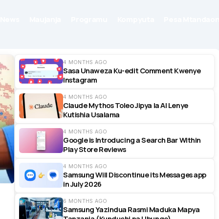
News
Maujanja
Programu
Kompyuta
Pesa Mtandaon
4 MONTHS AGO
Sasa Unaweza Ku-edit Comment Kwenye
Instagram
4 MONTHS AGO
Claude Mythos Toleo Jipya la AI Lenye
Kutishia Usalama
4 MONTHS AGO
Google is Introducing a Search Bar Within
Play Store Reviews
4 MONTHS AGO
Samsung Will Discontinue its Messages app
in July 2026
6 MONTHS AGO
Samsung Yazindua Rasmi Maduka Mapya
Tanzania (Kunduchi na Ubungo)