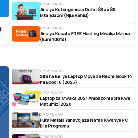
4 YEARS AGO
Jinsi ya Kutengeneza Dollar $3 au $5
Mtandaoni (Njia Rahisi)
i
4 YEARS AGO
Jinsi ya Kupata FREE Hosting Mwaka Mzima
(Bure 100%)
2 YEARS AGO
Sifa na Bei ya Laptop Mpya za Redmi Book 14
na Book 16 (2025)
2 YEARS AGO
Laptop za Mwaka 2021 Ambazo ni Bora Kwa
Matumizi 2026
2 YEARS AGO
Futa Mafaili Yanayojaza Nafasi Kwenye PC
Bila Programu
2 YEARS AGO