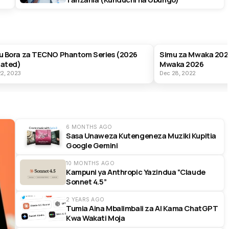
T PRODUCTS
BEST PRODUCTS
u Bora za TECNO Phantom Series (2026
Simu za Mwaka 202
ated)
Mwaka 2026
22, 2023
Dec 28, 2022
6 MONTHS AGO
Sasa Unaweza Kutengeneza Muziki Kupitia
Google Gemini
10 MONTHS AGO
Kampuni ya Anthropic Yazindua “Claude
Sonnet 4.5”
2 YEARS AGO
Tumia Aina Mbalimbali za AI Kama ChatGPT
Kwa Wakati Moja