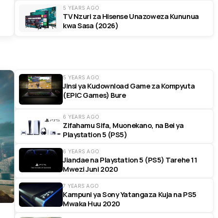
5 YEARS AGO
TV Nzuri za Hisense Unazoweza Kununua
kwa Sasa (2026)
5 YEARS AGO
Jinsi ya Kudownload Game za Kompyuta
(EPIC Games) Bure
6 YEARS AGO
Zifahamu Sifa, Muonekano, na Bei ya
Playstation 5 (PS5)
6 YEARS AGO
Jiandae na Playstation 5 (PS5) Tarehe 11
Mwezi Juni 2020
7 YEARS AGO
Kampuni ya Sony Yatangaza Kuja na PS5
Mwaka Huu 2020