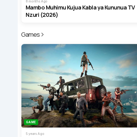
8 months Ago
Mambo Muhimu Kujua Kabla ya Kununua TV
Nzuri (2026)
Games
GAME
5 years Ago