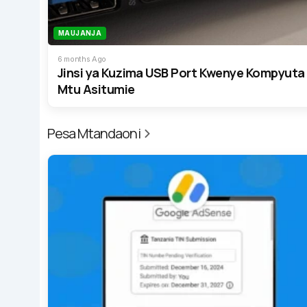
MAUJANJA
6 months Ago
Jinsi ya Kuzima USB Port Kwenye Kompyuta
Mtu Asitumie
Pesa Mtandaoni