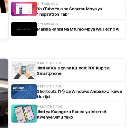
2 YEARS AGO
YouTube Yaja na Sehemu Mpya ya
“Inspiration Tab”
2 YEARS AGO
Maisha Rahisi Na Mfumo Mpya Wa Tecno Ai
8 MONTHS AGO
Jinsi ya Ku-sign na Ku-edit PDF Kupitia
Smartphone
8 MONTHS AGO
Shortcuts (14) za Windows Ambazo Ulikuwa
Huzijui
9 MONTHS AGO
Jinsi ya Kuongeza Speed ya Internet
Kwenye Simu Yako