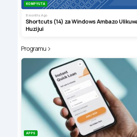
KOMPYUTA
8 months Ago
Shortcuts (14) za Windows Ambazo Ulikuw
Huzijui
Programu
APPS