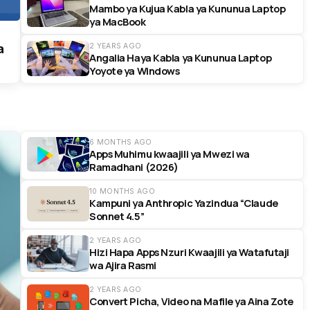
Mambo ya Kujua Kabla ya Kununua Laptop
ya MacBook
a
2 YEARS AGO
Angalia Haya Kabla ya Kununua Laptop
Yoyote ya Windows
6 MONTHS AGO
Apps Muhimu kwaajili ya Mwezi wa
Ramadhani (2026)
10 MONTHS AGO
Kampuni ya Anthropic Yazindua “Claude
Sonnet 4.5”
2 YEARS AGO
Hizi Hapa Apps Nzuri Kwaajili ya Watafutaji
wa Ajira Rasmi
2 YEARS AGO
Convert Picha, Video na Mafile ya Aina Zote